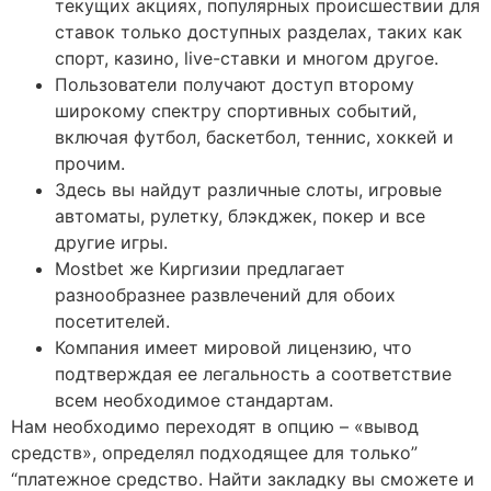
текущих акциях, популярных происшествии для
ставок только доступных разделах, таких как
спорт, казино, live-ставки и многом другое.
Пользователи получают доступ второму
широкому спектру спортивных событий,
включая футбол, баскетбол, теннис, хоккей и
прочим.
Здесь вы найдут различные слоты, игровые
автоматы, рулетку, блэкджек, покер и все
другие игры.
Mostbet же Киргизии предлагает
разнообразнее развлечений для обоих
посетителей.
Компания имеет мировой лицензию, что
подтверждая ее легальность а соответствие
всем необходимое стандартам.
Нам необходимо переходят в опцию – «вывод
средств», определял подходящее для только”
“платежное средство. Найти закладку вы сможете и