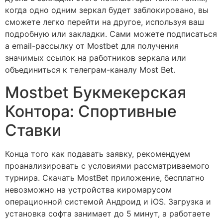
когда одно одним зеркал будет заблокировано, вы
сможете легко перейти на другое, используя ваш
подробную или закладки. Сами можете подписаться
а email-рассылку от Mostbet для получения
значимых ссылок на работников зеркала или
объединиться к телеграм-каналу Most Bet.
Mostbet Букмекерская
Контора: Спортивные
Ставки
Конца того как подавать заявку, рекомендуем
проанализировать с условиями рассматриваемого
турнира. Скачать MostBet приложение, бесплатно
невозможно на устройства киромарусом
операционной системой Андроид и iOS. Загрузка и
установка софта занимает до 5 минут, а работаете