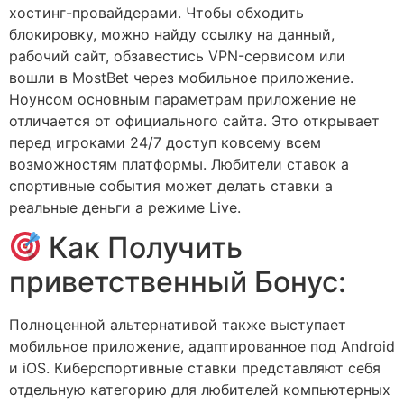
хостинг-провайдерами. Чтобы обходить
блокировку, можно найду ссылку на данный,
рабочий сайт, обзавестись VPN-сервисом или
вошли в MostBet через мобильное приложение.
Ноунсом основным параметрам приложение не
отличается от официального сайта. Это открывает
перед игроками 24/7 доступ ковсему всем
возможностям платформы. Любители ставок а
спортивные события может делать ставки а
реальные деньги а режиме Live.
Как Получить
приветственный Бонус:
Полноценной альтернативой также выступает
мобильное приложение, адаптированное под Android
и iOS. Киберспортивные ставки представляют себя
отдельную категорию для любителей компьютерных