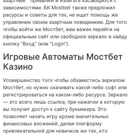
азартные” “привычки и избегать касающихся с
зависимостями. БК Mostbet также предложил
ресурсы и советы для тех, не ищет помощь же
управлении своим азартным поведением. Для того
чтобы войти же Мостбет, вам важен перейти на
официальным сайт или свободное зеркало и найду
кнопку “Вход” (или “Login”).
Игровые Автоматы Мостбет
Казино
Усовершенство того чтобы обзавестись зеркалом
Мостбет, но нужно скачивать какой-либо софт или
регистрироваться на каком-либо ресурсе. Зеркало
— это всего лишь ссылка, при нажатии а которую
вы получит доступ к сайту букмекера. Это
позволяет начать игру кроме значительных
финансовых вложений, делая платформу
привлекательной для новичков же тех, кто