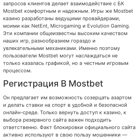
запросов клиентов делает взаимодействие с БК
Mostbet комфортным и надежным. Игры же Mostbet
казино разработаны ведущими провайдерами,
моими как NetEnt, Microgaming и Evolution Gaming.
Эти компании общеизвестны высоким качеством
наших игр, разнообразием гораздо и
увлекательными механиками. Именно поэтому
пользователи Mostbet могут наслаждаться не
только казалась графикой, но а честным игровым
процессом.
Регистрация В Mostbet
Он предлагает им возможность созерцать азартом
и делать ставки на спорт в удобной и безопасной
онлайн-среде. Только вернуть доступ к казино, к
выбора резервного сайта важен подходить
ответственно. Факт блокировки официального сайта
активно используют в свою пользу мошенники —