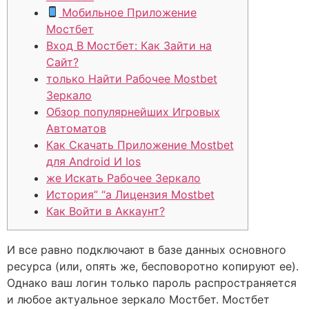
Мобильное Приложение
Мостбет
Вход В Мостбет: Как Зайти на
Сайт?
только Найти Рабочее Mostbet
Зеркало
Обзор популярнейших Игровых
Автоматов
Как Скачать Приложение Mostbet
для Android И Ios
же Искать Рабочее Зеркало
История” “а Лицензия Mostbet
Как Войти в Аккаунт?
И все равно подключают в базе данных основного
ресурса (или, опять же, бесповоротно копируют ее).
Однако ваш логин только пароль распространяется
и любое актуальное зеркало Мостбет. Мостбет