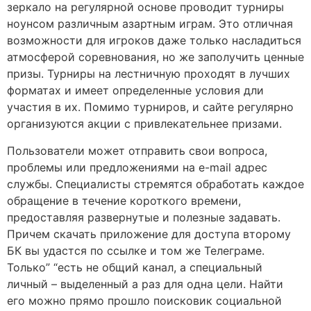
зеркало на регулярной основе проводит турниры
ноунсом различным азартным играм. Это отличная
возможности для игроков даже только насладиться
атмосферой соревнования, но же заполучить ценные
призы. Турниры на лестничную проходят в лучших
форматах и имеет определенные условия дли
участия в их. Помимо турниров, и сайте регулярно
организуются акции с привлекательнее призами.
Пользователи может отправить свои вопроса,
проблемы или предложениями на e-mail адрес
службы. Специалисты стремятся обработать каждое
обращение в течение короткого времени,
предоставляя развернутые и полезные задавать.
Причем скачать приложение для доступа второму
БК вы удастся по ссылке и том же Телеграме.
Только” “есть не общий канал, а специальный
личный – выделенный а раз для одна цели. Найти
его можно прямо прошло поисковик социальной