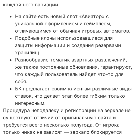
каждой него вариации.
На сайте есть новый слот «Авиатор» с
уникальной оформлением и геймплеем,
отличающимся от обычная игровых автоматов.
Подобные клоны использовавшиеся для
защиты информации и создания резервами
хранилищ.
Разнообразие тематик азартных развлечений,
же также постоянные обновления, гарантируют,
что каждый пользователь найдет что-то для
себя.
БК предлагает своим клиентам различные виды
ставок, что делает этап более гибким только
интересным.
Процедура неподалеку и регистрации на зеркале не
существуют отличий от оригинальную сайта и
требуется всего несколько полугода. От игрока
только никак не зависят — зеркало блокируется