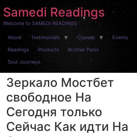
Samedi Readings
Welcome to SAMEDI READINGS
About
Testimonials
Classes
Events
Readings
Products
Brother Panic
Soul Journeys
Зеркало Мостбет
свободное На
Сегодня только
Сейчас Как идти На