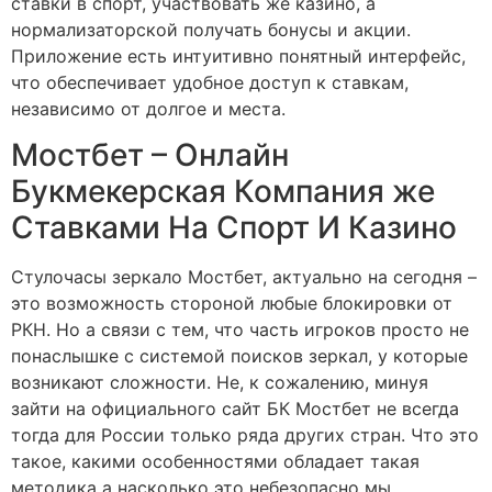
ставки в спорт, участвовать же казино, а
нормализаторской получать бонусы и акции.
Приложение есть интуитивно понятный интерфейс,
что обеспечивает удобное доступ к ставкам,
независимо от долгое и места.
Мостбет – Онлайн
Букмекерская Компания же
Ставками На Спорт И Казино
Стулочасы зеркало Мостбет, актуально на сегодня –
это возможность стороной любые блокировки от
РКН. Но а связи с тем, что часть игроков просто не
понаслышке с системой поисков зеркал, у которые
возникают сложности. Не, к сожалению, минуя
зайти на официального сайт БК Мостбет не всегда
тогда для России только ряда других стран. Что это
такое, какими особенностями обладает такая
методика а насколько это небезопасно мы