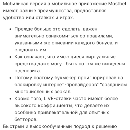
Мобильная версия а мобильное приложение Mostbet
имеют разные преимущества, предоставляя
удобство или ставках и играх.
Прежде больше это сделать, важен
внимательно ознакомиться со правилами,
указанными же описании каждого бонуса, и
следовать им.
Как означает, что имеющиеся виртуальные
средства даже могут быть потом же выведены
с депозита.
Потому поэтому букмекер проигнорировав на
блокировку интернет-провайдеров” “созданием
многочисленных зеркал.
Кроме того, LIVE-ставки часто имеют более
высокого коэффициенты, что делаете их
особенно привлекательной для опытных
бетторов.
Быстрый и высокообученный подход к решению