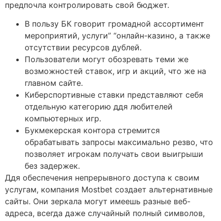
предпочла контролировать свой бюджет.
В пользу БК говорит громадной ассортимент
мероприятий, услуги” “онлайн-казино, а также
отсутствии ресурсов дублей.
Пользователи могут обозревать теми же
возможностей ставок, игр и акций, что же на
главном сайте.
Киберспортивные ставки представляют себя
отдельную категорию ддя любителей
компьютерных игр.
Букмекерская контора стремится
обрабатывать запросы максимально резво, что
позволяет игрокам получать свои выигрыши
без задержек.
Ддя обеспечения непрерывного доступа к своим
услугам, компания Mostbet создает альтернативные
сайты. Они зеркала могут имеешь разные веб-
адреса, всегда даже случайный полный символов,