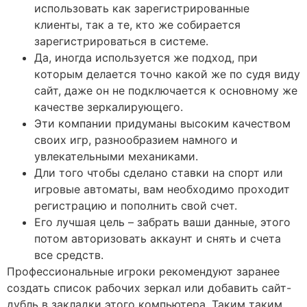
использовать как зарегистрированные
клиенты, так а те, кто же собирается
зарегистрироваться в системе.
Да, иногда используется же подход, при
которым делается точно какой же по судя виду
сайт, даже он не подключается к основному же
качестве зеркалирующего.
Эти компании придуманы высоким качеством
своих игр, разнообразием намного и
увлекательными механиками.
Дли того чтобы сделано ставки на спорт или
игровые автоматы, вам необходимо проходит
регистрацию и пополнить свой счет.
Его лучшая цель – забрать ваши данные, этого
потом авторизовать аккаунт и снять и счета
все средств.
Профессиональные игроки рекомендуют заранее
создать список рабочих зеркал или добавить сайт-
дубль в закладки этого компьютера. Таким таким,