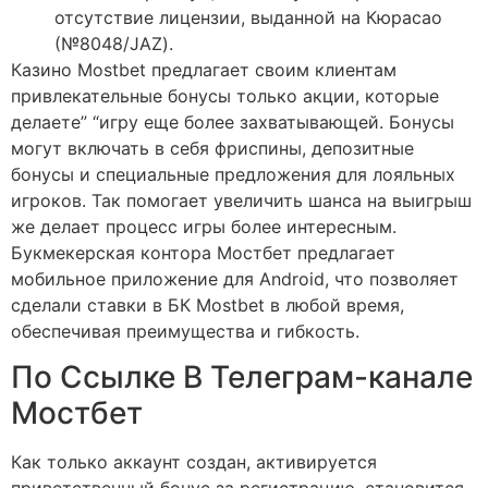
отсутствие лицензии, выданной на Кюрасао
(№8048/JAZ).
Казино Mostbet предлагает своим клиентам
привлекательные бонусы только акции, которые
делаете” “игру еще более захватывающей. Бонусы
могут включать в себя фриспины, депозитные
бонусы и специальные предложения для лояльных
игроков. Так помогает увеличить шанса на выигрыш
же делает процесс игры более интересным.
Букмекерская контора Мостбет предлагает
мобильное приложение для Android, что позволяет
сделали ставки в БК Mostbet в любой время,
обеспечивая преимущества и гибкость.
По Ссылке В Телеграм-канале
Мостбет
Как только аккаунт создан, активируется
приветственный бонус за регистрацию, становится