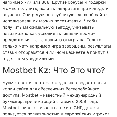
например 777 или 888. Другие бонусы и подарки
можно получить, если активировать промокоды и
ваучеры. Они регулярно публикуются на об сайте —
использовали их можно посетителям. Чтобы
получить максимальную выгоду, учитывать
невозможно как условия активации промо-
предложения, так а правила отыгрыша. Только
только матч например игра завершены, результаты
ставки отобразятся и личном кабинете а придут в
отдельном уведомлении.
Mostbet Kz: Что Это что?
Букмекерская контора ежедневно создает новая
копии сайта для обеспечения бесперебойного
доступа. Mostbet – известный международный
букмекер, принимающий ставки с 2009 года.
Mostbet широкая известна не и в СНГ, даже и
пользуется популярностью у европейских игроков.