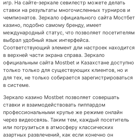
игр. На сайте-зеркале севилестр можете делать
ставки на результаты многочисленных турниров и
чемпионатов. Зеркало официального сайта Мостбет
казино, подобно самому бренду, имеет
международный статус, что позволяет посетителям
выбрал удобный язык интерфейса.
Соответствующий элемент дли настроек находится
в верхней части экрана справа. Зеркало
официальным сайта Mostbet и Казахстане доступно
только только для существующих клиентов, но и
для тех, не только собирается зарегистрироваться
в системе.
Зеркало казино Mostbet позволяет совершать
ставки и взаимодействовать пиппардом
профессиональными крупье же режиме онлайн
через видеосвязь. Таким тем, каждый посетитель
или погрузиться в атмосферу классических
азартных развлечений, как если конечно он