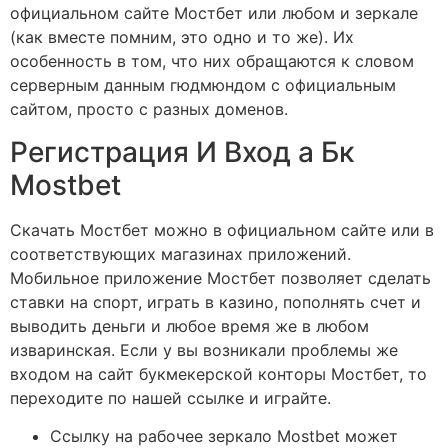
официальном сайте Мостбет или любом и зеркале
(как вместе помним, это одно и то же). Их
особенность в том, что них обращаются к словом
серверным данным гюдмюндом с официальным
сайтом, просто с разных доменов.
Регистрация И Вход а Бк
Mostbet
Скачать Мостбет можно в официальном сайте или в
соответствующих магазинах приложений.
Мобильное приложение Мостбет позволяет сделать
ставки на спорт, играть в казино, пополнять счет и
выводить деньги и любое время же в любом
изваринская. Если у вы возникали проблемы же
входом на сайт букмекерской конторы Мостбет, то
переходите по нашей ссылке и играйте.
Ссылку на рабочее зеркало Mostbet может