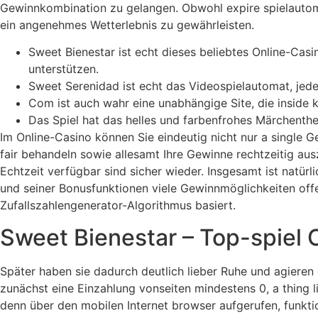
Gewinnkombination zu gelangen. Obwohl expire spielautomat
ein angenehmes Wetterlebnis zu gewährleisten.
Sweet Bienestar ist echt dieses beliebtes Online-Cas
unterstützen.
Sweet Serenidad ist echt das Videospielautomat, jede
Com ist auch wahr eine unabhängige Site, die inside 
Das Spiel hat das helles und farbenfrohes Märchent
Im Online-Casino können Sie eindeutig nicht nur a single 
fair behandeln sowie allesamt Ihre Gewinne rechtzeitig au
Echtzeit verfügbar sind sicher wieder. Insgesamt ist natü
und seiner Bonusfunktionen viele Gewinnmöglichkeiten off
Zufallszahlengenerator-Algorithmus basiert.
Sweet Bienestar – Top-spiel 
Später haben sie dadurch deutlich lieber Ruhe und agiere
zunächst eine Einzahlung vonseiten mindestens 0, a thing 
denn über den mobilen Internet browser aufgerufen, funktio