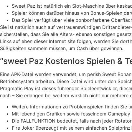
Sweet Paz ist natürlich ein Slot-Maschine über kaska
Spieler können darüber hinaus von Bonus-Spielen darüb
Das Spiel verfügt über viele bonbonfarbene Oberfläc
Sie ist natürlich auch auf vertrauenswürdigen Drittanbieter
sicherstellen, dass Sie alle Alters- ebenso sonstigen gese
Links auf eben dieser Internet site folgen, werden Sie dor
Süßigkeiten sammeln müssen, um Cash über gewinnen.
“sweet Paz Kostenlos Spielen & T
Eine APK-Datei werden verwendet, um perish Sweet Bonanz
Betriebssystem arbeiten. Diese Datei wird unter den Speich
Pragmatic Play ist dieses führender Spieleentwickler, dies
nach – Sie erlangen bei weitem wirklich nicht nur mehrere e
Weitere Informationen zu Problemspielen finden Sie 
Mit lebendigen Grafiken sowie fesselndem Gameplay o
Die FALLFUNKTION bedeutet, falls nach jeder Rotato
Fire Joker überzeugt mit seinem einfachen Spielprinz