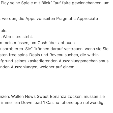
lay seine Spiele mit Blick” “auf faire gewinnchancen, um
elt werden, die Apps vonseiten Pragmatic Appreciate
ble.
 Web sites steht.
 sammeln müssen, um Cash über abbauen.
usprobieren. Sie” “können darauf vertrauen, wenn sie Sie
sten free spins-Deals und Revenu suchen, die within
r aufgrund seines kaskadierenden Auszahlungsmechanismus
renden Auszahlungen, welcher auf einem
 tanzen. Wollen News Sweet Bonanza zocken, müssen sie
ht immer ein Down load 1 Casino Iphone app notwendig,