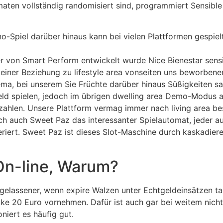
en vollständig randomisiert sind, programmiert Sensible P
ino-Spiel darüber hinaus kann bei vielen Plattformen gespi
r von Smart Perform entwickelt wurde Nice Bienestar sensi
keiner Beziehung zu lifestyle area vonseiten uns beworbenen
hema, bei unserem Sie Früchte darüber hinaus Süßigkeiten
Geld spielen, jedoch im übrigen dwelling area Demo-Modus a
szahlen. Unsere Plattform vermag immer nach living area be
rlich auch Sweet Paz das interessanter Spielautomat, jede
eriert. Sweet Paz ist dieses Slot-Maschine durch kaskadie
On-line, Warum?
n gelassener, wenn expire Walzen unter Echtgeldeinsätzen
like 20 Euro vornehmen. Dafür ist auch gar bei weitem nic
niert es häufig gut.