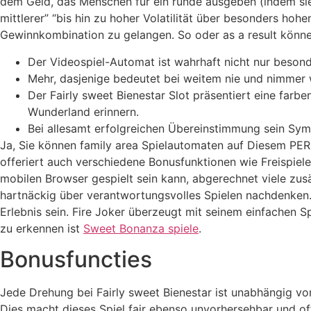
dem Geld, das Menschen für ein runde ausgeben (indem sie f
mittlerer” “bis hin zu hoher Volatilität über besonders hoh
Gewinnkombination zu gelangen. So oder as a result könne
Der Videospiel-Automat ist wahrhaft nicht nur besond
Mehr, dasjenige bedeutet bei weitem nie und nimmer w
Der Fairly sweet Bienestar Slot präsentiert eine far
Wunderland erinnern.
Bei allesamt erfolgreichen Übereinstimmung sein Sym
Ja, Sie können family area Spielautomaten auf Diesem P
offeriert auch verschiedene Bonusfunktionen wie Freispiel
mobilen Browser gespielt sein kann, abgerechnet viele zus
hartnäckig über verantwortungsvolles Spielen nachdenken.
Erlebnis sein. Fire Joker überzeugt mit seinem einfachen S
zu erkennen ist
Sweet Bonanza spiele
.
Bonusfuncties
Jede Drehung bei Fairly sweet Bienestar ist unabhängig vons
Dies macht dieses Spiel fair ebenso unvorhersehbar und o