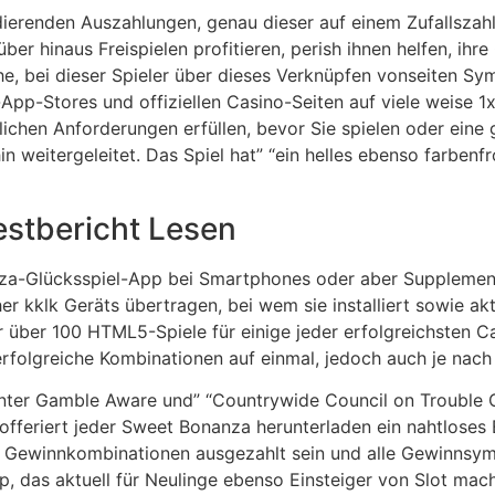
dierenden Auszahlungen, genau dieser auf einem Zufallszah
er hinaus Freispielen profitieren, perish ihnen helfen, ihre
he, bei dieser Spieler über dieses Verknüpfen vonseiten S
-App-Stores und offiziellen Casino-Seiten auf viele weise 1
tzlichen Anforderungen erfüllen, bevor Sie spielen oder ein
thin weitergeleitet. Das Spiel hat” “ein helles ebenso farb
estbericht Lesen
a-Glücksspiel-App bei Smartphones oder aber Supplements 
er kklk Geräts übertragen, bei wem sie installiert sowie ak
er über 100 HTML5-Spiele für einige jeder erfolgreichsten C
rfolgreiche Kombinationen auf einmal, jedoch auch je nach w
unter Gamble Aware und” “Countrywide Council on Trouble 
fferiert jeder Sweet Bonanza herunterladen ein nahtloses 
r Gewinnkombinationen ausgezahlt sein und alle Gewinnsy
ip, das aktuell für Neulinge ebenso Einsteiger von Slot ma