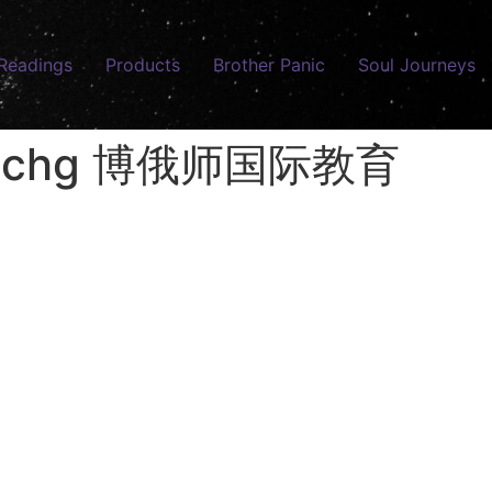
Readings
Products
Brother Panic
Soul Journeys
aldo Ichg 博俄师国际教育