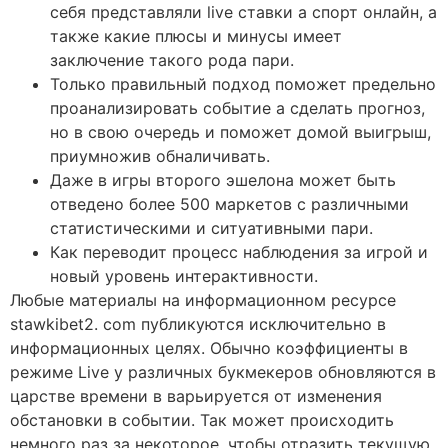
себя представляли live ставки а спорт онлайн, а
также какие плюсы и минусы имеет
заключение такого рода пари.
Только правильный подход поможет предельно
проанализировать событие а сделать прогноз,
но в свою очередь и поможет домой выигрыш,
приумножив обналичивать.
Даже в игры второго эшелона может быть
отведено более 500 маркетов с различными
статистическими и ситуативными пари.
Как переводит процесс наблюдения за игрой и
новый уровень интерактивности.
Любые материалы на информационном ресурсе
stawkibet2. com публикуютcя исключительно в
информационных целях. Обычно коэффициенты в
режиме Live у различных букмекеров обновляются в
царстве времени в варьируется от изменения
обстановки в событии. Так может происходить
немного раз за некоторое, чтобы отразить текущую