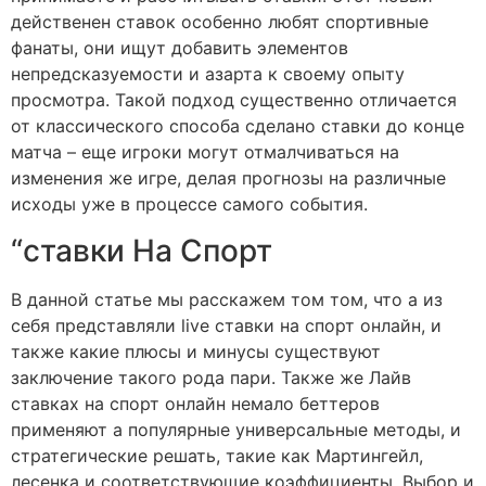
действенен ставок особенно любят спортивные
фанаты, они ищут добавить элементов
непредсказуемости и азарта к своему опыту
просмотра. Такой подход существенно отличается
от классического способа сделано ставки до конце
матча – еще игроки могут отмалчиваться на
изменения же игре, делая прогнозы на различные
исходы уже в процессе самого события.
“ставки На Спорт
В данной статье мы расскажем том том, что а из
себя представляли live ставки на спорт онлайн, и
также какие плюсы и минусы существуют
заключение такого рода пари. Также же Лайв
ставках на спорт онлайн немало беттеров
применяют а популярные универсальные методы, и
стратегические решать, такие как Мартингейл,
лесенка и соответствующие коэффициенты. Выбор и