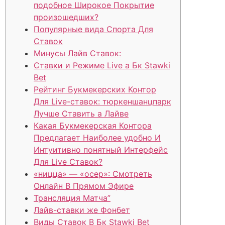
подобное Широкое Покрытие
произошедших?
Популярные вида Спорта Для
Ставок
Минусы Лайв Ставок:
Ставки и Режиме Live а Бк Stawki
Bet
Рейтинг Букмекерских Контор
Для Live-ставок: тюркеншанцпарк
Лучше Ставить а Лайве
Какая Букмекерская Контора
Предлагает Наиболее удобно И
Интуитивно понятный Интерфейс
Для Live Ставок?
«ницца» — «осер»: Смотреть
Онлайн В Прямом Эфире
Трансляция Матча”
Лайв-ставки же Фонбет
Виды Ставок В Бк Stawki Bet