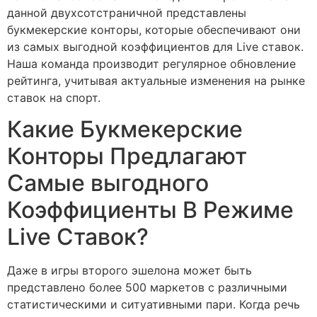
данной двухсотстраничной представлены
букмекерские конторы, которые обеспечивают они
из самых выгодной коэффициентов для Live ставок.
Наша команда производит регулярное обновление
рейтинга, учитывая актуальные изменения на рынке
ставок на спорт.
Какие Букмекерские
Конторы Предлагают
Самые выгодного
Коэффициенты В Режиме
Live Ставок?
Даже в игры второго эшелона может быть
представлено более 500 маркетов с различными
статистическими и ситуативными пари. Когда речь