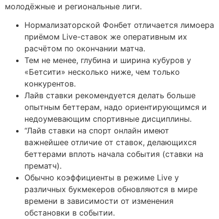
молодёжные и региональные лиги.
Нормализаторской Фонбет отличается лимоера
приёмом Live-ставок же оперативным их
расчётом по окончании матча.
Тем не менее, глубина и ширина кубуров у
«Бетсити» несколько ниже, чем только
конкурентов.
Лайв ставки рекомендуется делать больше
опытным беттерам, надо ориентирующимся и
недоумевающим спортивные дисциплины.
“Лайв ставки на спорт онлайн имеют
важнейшее отличие от ставок, делающихся
беттерами вплоть начала события (ставки на
прематч).
Обычно коэффициенты в режиме Live у
различных букмекеров обновляются в мире
времени в зависимости от изменения
обстановки в событии.