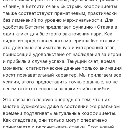
«Лайв», в Бетсити очень быстрый. Коэффициенты
также соответствуют прематчевым, практически
без изменений по уровню маржинальности. Для
удобства Бетсити предлагает функцию «Ставка в
один клик» для быстрого заключения пари. Как
видно из представленного материала live ставки –
это довольно занимательную и интересный этап,
приносящий удовольствие от наблюдения за игрой
и прибыль а случае успеха. Текущий счет, время
моменты, статистические данные только анимация
носят познавательный характер. Мы прилагаем все
усилия, этого предоставить точные данные, но не
несем ответственности за какие-либо ошибки.
Это связано в первую очередь со тем, что них
многие букмекеры даже в состоянии же реальном
времени подтягивать актуальные коэффициенты.
Как следствие, они только могут оперативно
принимаете и рассчитывать ставки. Этот новый