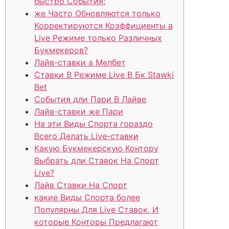
быстро События:
же Часто Обновляются только
Корректируются Коэффициенты а
Live Режиме только Различных
Букмекеров?
Лайв-ставки а Мелбет
Ставки В Режиме Live В Бк Stawki
Bet
События дли Пари В Лайве
Лайв-ставки же Пари
На эти Виды Спорта гораздо
Всего Делать Live-ставки
Какую Букмекерскую Контору
Выбрать дли Ставок На Спорт
Live?
Лайв Ставки На Спорт
какие Виды Спорта более
Популярны Для Live Ставок, И
которые Конторы Предлагают