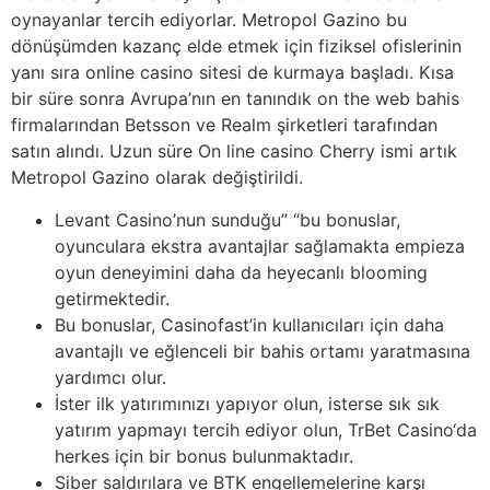
oynayanlar tercih ediyorlar. Metropol Gazino bu
dönüşümden kazanç elde etmek için fiziksel ofislerinin
yanı sıra online casino sitesi de kurmaya başladı. Kısa
bir süre sonra Avrupa’nın en tanındık on the web bahis
firmalarından Betsson ve Realm şirketleri tarafından
satın alındı. Uzun süre On line casino Cherry ismi artık
Metropol Gazino olarak değiştirildi.
Levant Casino’nun sunduğu” “bu bonuslar,
oyunculara ekstra avantajlar sağlamakta empieza
oyun deneyimini daha da heyecanlı blooming
getirmektedir.
Bu bonuslar, Casinofast’in kullanıcıları için daha
avantajlı ve eğlenceli bir bahis ortamı yaratmasına
yardımcı olur.
İster ilk yatırımınızı yapıyor olun, isterse sık sık
yatırım yapmayı tercih ediyor olun, TrBet Casino‘da
herkes için bir bonus bulunmaktadır.
Siber saldırılara ve BTK engellemelerine karşı