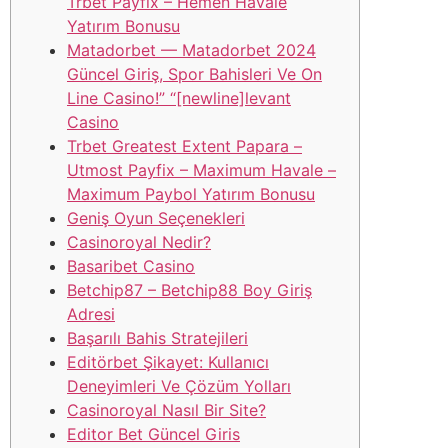
Trbet Payfix – Hemen Havale
Yatırım Bonusu
Matadorbet — Matadorbet 2024
Güncel Giriş, Spor Bahisleri Ve On
Line Casino!” “[newline]levant
Casino
Trbet Greatest Extent Papara –
Utmost Payfix – Maximum Havale –
Maximum Paybol Yatırım Bonusu
Geniş Oyun Seçenekleri
Casinoroyal Nedir?
Basaribet Casino
Betchip87 – Betchip88 Boy Giriş
Adresi
Başarılı Bahis Stratejileri
Editörbet Şikayet: Kullanıcı
Deneyimleri Ve Çözüm Yolları
Casinoroyal Nasıl Bir Site?
Editor Bet Güncel Giris