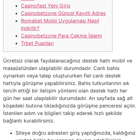
Casinofast Yeni Giriş
Casinobetzone Güncel Kayıtlı Adres
Romabet Mobil Uygulaması Nasıl
Indirilir?
Casinobetzone Para Çekme İşlemi
Trbet Puanları
Ücretsiz olarak faydalanacağınız destek hattı mobil ve
masaüstünden ulaşılabilir durumdadır. Canlı bahis
oynarken veya talep oluştururken fiel canlı destek
hattıyla görüşme yapabilirsiniz. Bahis tutkunlarının sık
tercih ettiği bir iletişim yöntemi olan destek hattı her
gün her saat ulaşılabilir durumdadır. An sayfada sağ alt
köşedeki butona tıkladığınızda görüşme penceresi açılır.
İstenilen adım ve bilgileri takip ederek hızlı şekilde
bağlantı kurabilirsiniz.
Siteye doğru adresten giriş yaptığınızda, kaldığınız