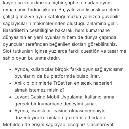
kaydolun ve aklınızda hiçbir şüphe olmadan oyun
oynamanın tadını çıkarın. Bu, yalnızca lisanslı ürünlerle
çalıştığımız ve oyun kataloğumuzun yalnızca güvenilir
sağlayıcıların makinelerinden oluştuğu anlamına gelir.
BasariBet’in çeşitliliğine bakarak, hem kumarhane
dünyasının en yeni oyunlarını hem de dünya çapında
oyuncular tarafından beğenilen slotları görebilirsiniz.
Slot tutkunları içinse yüzlerce farklı cuestión ve tasarıma
sahip oyun bulunmaktadır.
Ayrıca, kullanıcılar birçok farklı oyun sağlayıcısının
oyunlarını da bu platformda bulabilirler.
Anlık bildirimlerle TrBet’ten en sıcak haberleri
almak istemez misiniz?
Levant Casino Mobil Uygulama, kullanıcılarına
gerçek bir kumarhane deneyimi sunar.
Ayrıca, lisanslı bir casino olması nedeniyle
düzenleyici kurumların gözetimi altındadır.
Mobilden de erişim sağlayabileceğiniz Casinoroyal