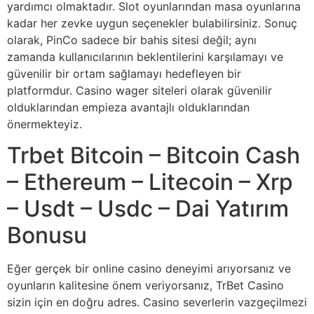
yardımcı olmaktadır. Slot oyunlarından masa oyunlarına
kadar her zevke uygun seçenekler bulabilirsiniz. Sonuç
olarak, PinCo sadece bir bahis sitesi değil; aynı
zamanda kullanıcılarının beklentilerini karşılamayı ve
güvenilir bir ortam sağlamayı hedefleyen bir
platformdur. Casino wager siteleri olarak güvenilir
olduklarından empieza avantajlı olduklarından
önermekteyiz.
Trbet Bitcoin – Bitcoin Cash
– Ethereum – Litecoin – Xrp
– Usdt – Usdc – Dai Yatırım
Bonusu
Eğer gerçek bir online casino deneyimi arıyorsanız ve
oyunların kalitesine önem veriyorsanız, TrBet Casino
sizin için en doğru adres. Casino severlerin vazgeçilmezi