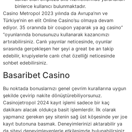
binlerce kullanıcı bulunmaktadır.
Casino Metropol 2023 yılında da Avrupa’nın ve
Türkiye’nin en elit Online Casino’su olmaya devam
ediyor. 35 oranında bir coupon yaparak ya ag casino”
“oyunlarında bonusunuzu kullanarak kazancınızı
artırabilirsiniz. Canlı yayınlar neticesinde, oyunlar
sırasında gerçekleşen her şeyi a great be an takip
edebilir, krupiyelerle canlı chat özelliği neticesinde
sohbet edebilirsiniz.
Basaribet Casino
Bu noktada bonuslarnızı genel çevrim kurallarına uygun
şekilde çevirip nakite dönüştürebiliyorsunuz.
Casinojetropol 2024 kayıt işlemi sadece bir kaç
dakikanı alacak oldukça basit işlemlerdir. İlk olarak
yapmanız gereken şey sitenin sağ üst köşesinde yer joe
kayıt butonuna basmak. Deneyimlerinizi aktarabilir ya
da siteyi deneyimleyenlerle etkileşimde bulunabilirsiniz.