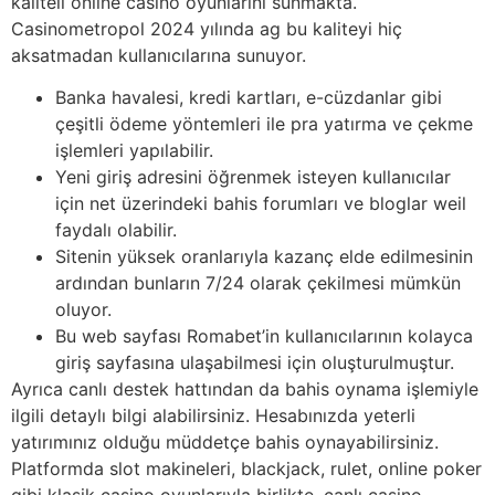
kaliteli online casino oyunlarını sunmakta.
Casinometropol 2024 yılında ag bu kaliteyi hiç
aksatmadan kullanıcılarına sunuyor.
Banka havalesi, kredi kartları, e-cüzdanlar gibi
çeşitli ödeme yöntemleri ile pra yatırma ve çekme
işlemleri yapılabilir.
Yeni giriş adresini öğrenmek isteyen kullanıcılar
için net üzerindeki bahis forumları ve bloglar weil
faydalı olabilir.
Sitenin yüksek oranlarıyla kazanç elde edilmesinin
ardından bunların 7/24 olarak çekilmesi mümkün
oluyor.
Bu web sayfası Romabet’in kullanıcılarının kolayca
giriş sayfasına ulaşabilmesi için oluşturulmuştur.
Ayrıca canlı destek hattından da bahis oynama işlemiyle
ilgili detaylı bilgi alabilirsiniz. Hesabınızda yeterli
yatırımınız olduğu müddetçe bahis oynayabilirsiniz.
Platformda slot makineleri, blackjack, rulet, online poker