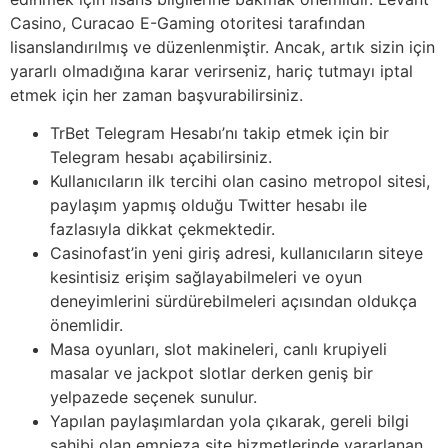
Casino, Curacao E-Gaming otoritesi tarafından
lisanslandırılmış ve düzenlenmiştir. Ancak, artık sizin için
yararlı olmadığına karar verirseniz, hariç tutmayı iptal
etmek için her zaman başvurabilirsiniz.
TrBet Telegram Hesabı’nı takip etmek için bir
Telegram hesabı açabilirsiniz.
Kullanıcıların ilk tercihi olan casino metropol sitesi,
paylaşım yapmış olduğu Twitter hesabı ile
fazlasıyla dikkat çekmektedir.
Casinofast’in yeni giriş adresi, kullanıcıların siteye
kesintisiz erişim sağlayabilmeleri ve oyun
deneyimlerini sürdürebilmeleri açısından oldukça
önemlidir.
Masa oyunları, slot makineleri, canlı krupiyeli
masalar ve jackpot slotlar derken geniş bir
yelpazede seçenek sunulur.
Yapılan paylaşımlardan yola çıkarak, gereli bilgi
sahibi olan empieza site hizmetlerinde yararlanan