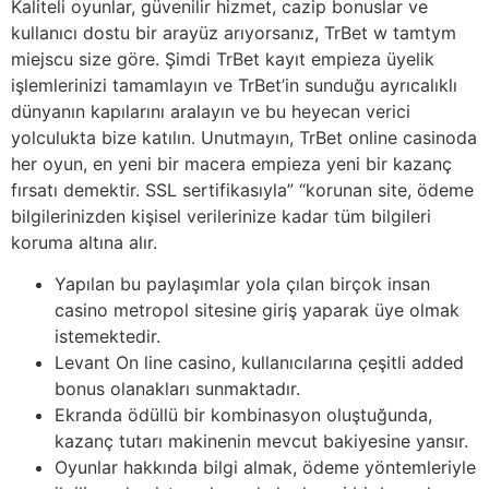
Kaliteli oyunlar, güvenilir hizmet, cazip bonuslar ve
kullanıcı dostu bir arayüz arıyorsanız, TrBet w tamtym
miejscu size göre. Şimdi TrBet kayıt empieza üyelik
işlemlerinizi tamamlayın ve TrBet’in sunduğu ayrıcalıklı
dünyanın kapılarını aralayın ve bu heyecan verici
yolculukta bize katılın. Unutmayın, TrBet online casinoda
her oyun, en yeni bir macera empieza yeni bir kazanç
fırsatı demektir. SSL sertifikasıyla” “korunan site, ödeme
bilgilerinizden kişisel verilerinize kadar tüm bilgileri
koruma altına alır.
Yapılan bu paylaşımlar yola çılan birçok insan
casino metropol sitesine giriş yaparak üye olmak
istemektedir.
Levant On line casino, kullanıcılarına çeşitli added
bonus olanakları sunmaktadır.
Ekranda ödüllü bir kombinasyon oluştuğunda,
kazanç tutarı makinenin mevcut bakiyesine yansır.
Oyunlar hakkında bilgi almak, ödeme yöntemleriyle