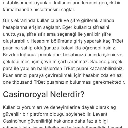
establishment oyunları, kullanıcıların kendini gerçek bir
kumarhanede hissetmesini sağlar.
Giriş ekranında kullanıcı adı ve şifre girilerek anında
hesaplarına erişim sağlanır. Eğer kullanıcı şifresini
unuttuysa, şifre sıfırlama seçeneği ile yeni bir şifre
oluşturabilir. Hesabım bölümüne giriş yaparak kaç TrBet
puanına sahip olduğunuzu kolaylıkla öğrenebilirsiniz.
Bozdurduğunuz puanlarınız hesabınıza anında işlenir ve
çekilebilmesi için çevirim şartı aranmaz. Sadece gerçek
para ile yapılan bahislerden TrBet puanı kazanabilirsiniz.
Puanlarınızı paraya çevirebilmek için hesabınızda en az
one thousand TrBet puanınızın bulunması gerekmektedir.
Casinoroyal Nelerdir?
Kullanıcı yorumları ve deneyimlerine dayalı olarak ag
güvenilir bir platform olduğu söylenebilir. Levant
Casino’nun güvenilirliği hakkında daha fazla bilgi
edinmek için lisans bilgilerine bakmak önemlidir. Levant