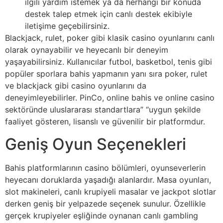
ilgili yardım istemek ya da herhangi bir konuda
destek talep etmek için canlı destek ekibiyle
iletişime geçebilirsiniz.
Blackjack, rulet, poker gibi klasik casino oyunlarını canlı
olarak oynayabilir ve heyecanlı bir deneyim
yaşayabilirsiniz. Kullanıcılar futbol, basketbol, tenis gibi
popüler sporlara bahis yapmanın yanı sıra poker, rulet
ve blackjack gibi casino oyunlarını da
deneyimleyebilirler. PinCo, online bahis ve online casino
sektöründe uluslararası standartlara” “uygun şekilde
faaliyet gösteren, lisanslı ve güvenilir bir platformdur.
Geniş Oyun Seçenekleri
Bahis platformlarının casino bölümleri, oyunseverlerin
heyecanı doruklarda yaşadığı alanlardır. Masa oyunları,
slot makineleri, canlı krupiyeli masalar ve jackpot slotlar
derken geniş bir yelpazede seçenek sunulur. Özellikle
gerçek krupiyeler eşliğinde oynanan canlı gambling