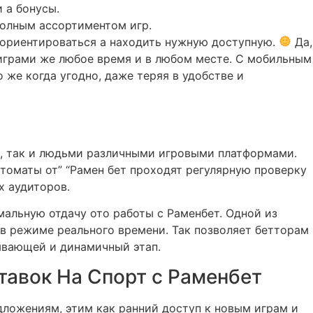
 а бонусы.
полным ассортиментом игр.
о ориентироваться а находить нужную доступную.
Да,
играми же любое время и в любом месте. С мобильным
же когда угодно, даже теряя в удобстве и
ы, так и людьми различными игровыми платформами.
томаты от” “Рамен бет проходят регулярную проверку
х аудиторов.
мальную отдачу ото работы с Раменбет. Одной из
в режиме реального времени. Так позволяет бетторам
ывающей и динамичный этап.
авок На Спорт с Раменбет
дложениям, этим как ранний доступ к новым играм и