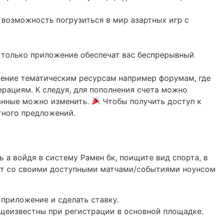
 возможность погрузиться в мир азартных игр с
t только приложение обеспечат вас беспрерывный
тение тематическим ресурсам например форумам, где
рациям. К следуя, для пополнения счета можно
 данные можно изменить.
Чтобы получить доступ к
тного предложений.
 а войдя в систему Рамен бк, поищите вид спорта, в
нбет со своими доступными матчами/событиями ноунсом
 приложение и сделать ставку.
бщеизвестны при регистрации в основной площадке.