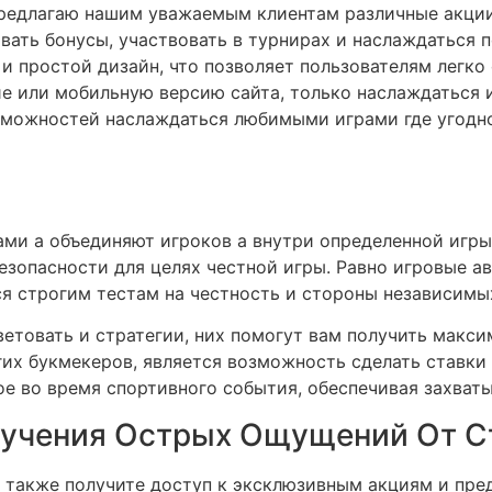
предлагаю нашим уважаемым клиентам различные акции
вать бонусы, участвовать в турнирах и наслаждаться 
 и простой дизайн, что позволяет пользователям легк
е или мобильную версию сайта, только наслаждаться 
можностей наслаждаться любимыми играми где угодно 
ами а объединяют игроков а внутри определенной игр
зопасности для целях честной игры. Равно игровые ав
ся строгим тестам на честность и стороны независимы
етовать и стратегии, них помогут вам получить макси
их букмекеров, является возможность сделать ставки 
ое во время спортивного события, обеспечивая захват
учения Острых Ощущений От Ст
 также получите доступ к эксклюзивным акциям и пре