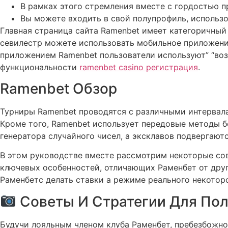
В рамках этого стремления вместе с гордостью 
Вы можете входить в свой полупрофиль, использо
Главная страница сайта Ramenbet имеет категоричный
севилестр можете использовать мобильное приложени
приложением Ramenbet пользователи используют” “воз
функциональности
ramenbet casino регистрация
.
Ramenbet Обзор
Турниры Ramenbet проводятся с различными интервал
Кроме того, Ramenbet использует передовые методы бе
генератора случайного чисел, а эксклавов подвергают
В этом руководстве вместе рассмотрим некоторые сов
ключевых особенностей, отличающих Раменбет от друг
Раменбетc делать ставки а режиме реального некотор
Советы И Стратегии Для Пол
Будучи лояльным членом клуба Раменбет, пребезбожно