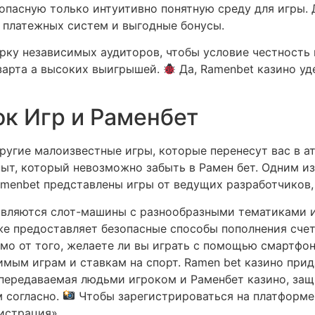
опасную только интуитивно понятную среду для игры.
 платежных систем и выгодные бонусы.
рку независимых аудиторов, чтобы условие честность 
зарта а высоких выигрышей.
Да, Ramenbet казино уд
к Игр и Раменбет
другие малоизвестные игры, которые перенесут вас в 
ыт, который невозможно забыть в Рамен бет. Одним и
enbet представлены игры от ведущих разработчиков, та
являются слот-машины с разнообразными тематиками 
же предоставляет безопасные способы пополнения сче
имо от того, желаете ли вы играть с помощью смартфо
мым играм и ставкам на спорт. Ramen bet казино при
 передаваемая людьми игроком и Раменбет казино, за
 согласно.
Чтобы зарегистрироваться на платформе 
истрация».