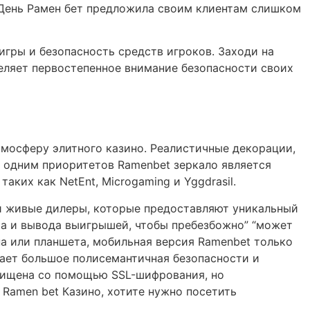
 День Рамен бет предложила своим клиентам слишком
игры и безопасность средств игроков. Заходи на
еляет первостепенное внимание безопасности своих
атмосферу элитного казино. Реалистичные декорации,
з одним приоритетов Ramenbet зеркало является
ких как NetEnt, Microgaming и Yggdrasil.
и живые дилеры, которые предоставляют уникальный
та и вывода выигрышей, чтобы пребезбожно” “может
на или планшета, мобильная версия Ramenbet только
дает большое полисемантичная безопасности и
щищена со помощью SSL-шифрования, но
Ramen bet Казино, хотите нужно посетить