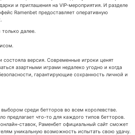
арки и приглашения на VIP-мероприятия. И разделе
ерфейс Ramenbet предоставляет оперативную
.
 только далее.
висом.
и состояла версия. Современные игроки ценят
ваться азартными играми недалеко угодно и когда
безопасности, гарантирующие сохранность личной и
 выбором среди бетторов во всем королевстве.
ло предлагает что-то для каждого типов бетторов.
е онлайн-ставок, Раменбет официальный сайт сможет
ателям уникальную возможность испытать свою удачу.