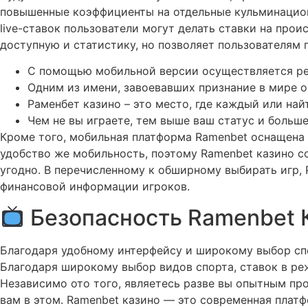
повышенные коэффициенты на отдельные кульминационн
live-ставок пользователи могут делать ставки на пр
доступную и статистику, но позволяет пользователям
С помощью мобильной версии осуществляется реги
Одним из имени, завоевавших признание в мире он
Раменбет казино – это место, где каждый или на
Чем не вы играете, тем выше ваш статус и больше
Кроме того, мобильная платформа Ramenbet оснащена
удобство же мобильность, поэтому Ramenbet казино с
угодно. В перечисленному к обширному выбирать игр,
финансовой информации игроков.
Безопасность Ramenbet 
Благодаря удобному интерфейсу и широкому выбор сп
Благодаря широкому выбор видов спорта, ставок в реж
Независимо ото того, являетесь разве вы опытным пр
вам в этом. Ramenbet казино — это современная плат