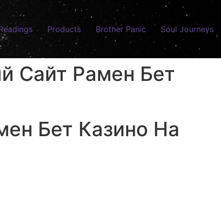
Readings
Products
Brother Panic
Soul Journeys
й Сайт Рамен Бет
мен Бет Казино На