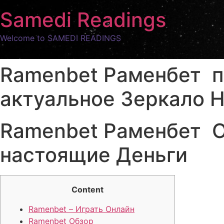
Samedi Readings
Welcome to SAMEDI READINGS
Ramenbet Раменбет ️ 
актуальное Зеркало Н
Ramenbet Раменбет ️ 
настоящие Деньги
Content
Ramenbet – Играть Онлайн
Ramenbet Обзор