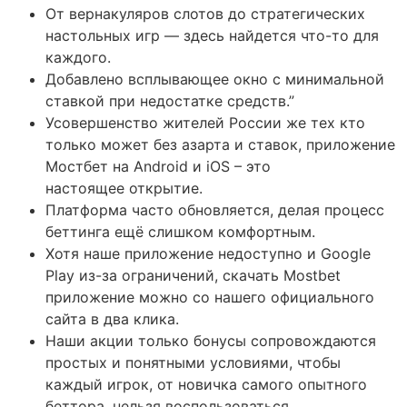
От вернакуляров слотов до стратегических
настольных игр — здесь найдется что-то для
каждого.
Добавлено всплывающее окно с минимальной
ставкой при недостатке средств.”
Усовершенство жителей России же тех кто
только может без азарта и ставок, приложение
Мостбет на Android и iOS – это
настоящее открытие.
Платформа часто обновляется, делая процесс
беттинга ещё слишком комфортным.
Хотя наше приложение недоступно и Google
Play из-за ограничений, скачать Mostbet
приложение можно со нашего официального
сайта в два клика.
Наши акции только бонусы сопровождаются
простых и понятными условиями, чтобы
каждый игрок, от новичка самого опытного
беттора, нельзя воспользоваться