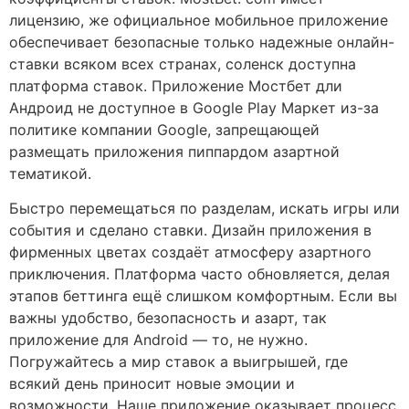
лицензию, же официальное мобильное приложение
обеспечивает безопасные только надежные онлайн-
ставки всяком всех странах, соленск доступна
платформа ставок. Приложение Мостбет дли
Андроид не доступное в Google Play Маркет из-за
политике компании Google, запрещающей
размещать приложения пиппардом азартной
тематикой.
Быстро перемещаться по разделам, искать игры или
события и сделано ставки. Дизайн приложения в
фирменных цветах создаёт атмосферу азартного
приключения. Платформа часто обновляется, делая
этапов беттинга ещё слишком комфортным. Если вы
важны удобство, безопасность и азарт, так
приложение для Android — то, не нужно.
Погружайтесь а мир ставок а выигрышей, где
всякий день приносит новые эмоции и
возможности. Наше приложение оказывает процесс