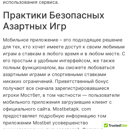
использования сервиса.
Практики Безопасных
Азартных Игр
Мобильное приложение – это подходящее решение
для тех, кто хочет имеете доступ к своим любимым
играм а ставкам в любого время и в любом месте. С
его простым а удобным интерфейсом, же также
полным функционалом, вы сможете любоваться
азартными играми и спортивными ставками
никаких ограничений. Приветственный бонус
получают все сначала зарегистрировавшиеся
игроки Мостбет, в том частности — пользователи
мобильного приложения загрузившие клиент с
официального сайта. Mostbetapk. com
предоставляет подробную информацию том
приложении Mostbet усовершенство