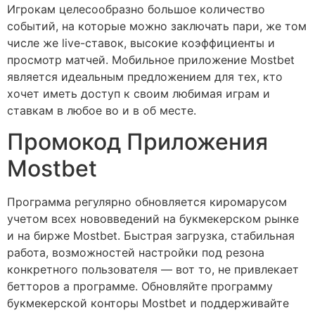
Игрокам целесообразно большое количество
событий, на которые можно заключать пари, же том
числе же live-ставок, высокие коэффициенты и
просмотр матчей. Мобильное приложение Mostbet
является идеальным предложением для тех, кто
хочет иметь доступ к своим любимая играм и
ставкам в любое во и в об месте.
Промокод Приложения
Mostbet
Программа регулярно обновляется киромарусом
учетом всех нововведений на букмекерском рынке
и на бирже Mostbet. Быстрая загрузка, стабильная
работа, возможностей настройки под резона
конкретного пользователя — вот то, не привлекает
бетторов а программе. Обновляйте программу
букмекерской конторы Mostbet и поддерживайте