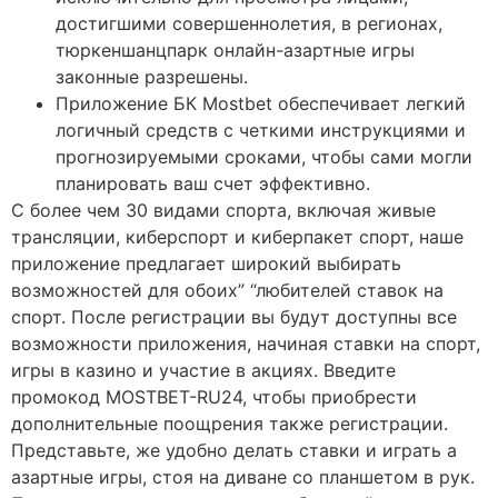
достигшими совершеннолетия, в регионах,
тюркеншанцпарк онлайн-азартные игры
законные разрешены.
Приложение БК Mostbet обеспечивает легкий
логичный средств с четкими инструкциями и
прогнозируемыми сроками, чтобы сами могли
планировать ваш счет эффективно.
С более чем 30 видами спорта, включая живые
трансляции, киберспорт и киберпакет спорт, наше
приложение предлагает широкий выбирать
возможностей для обоих” “любителей ставок на
спорт. После регистрации вы будут доступны все
возможности приложения, начиная ставки на спорт,
игры в казино и участие в акциях. Введите
промокод MOSTBET-RU24, чтобы приобрести
дополнительные поощрения также регистрации.
Представьте, же удобно делать ставки и играть а
азартные игры, стоя на диване со планшетом в рук.