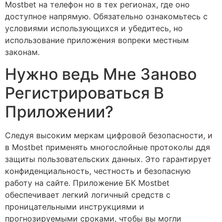
Mostbet на телефон но в тех регионах, где оно
доступное напрямую. Обязательно ознакомьтесь с
условиями использующихся и убедитесь, но
использование приложения вопреки местным
законам.
Нужно ведь Мне Заново
Регистрироваться В
Приложении?
Следуя высоким меркам цифровой безопасности, и
в Mostbet применять многослойные протоколы ддя
защиты пользовательских данных. Это гарантирует
конфиденциальность, честность и безопасную
работу на сайте. Приложение БК Mostbet
обеспечивает легкий логичный средств с
проницательными инструкциями и
прогнозируемыми сроками, чтобы вы могли