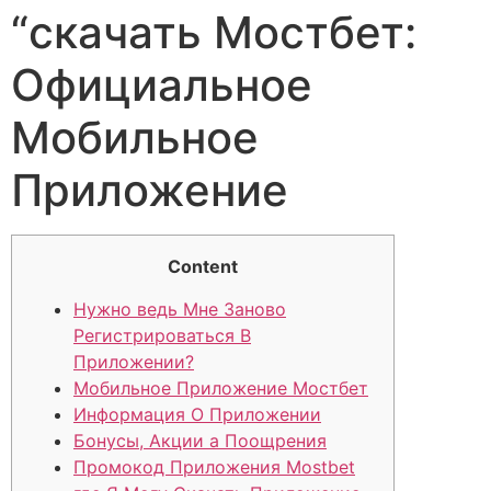
“скачать Мостбет:
Официальное
Мобильное
Приложение
Content
Нужно ведь Мне Заново
Регистрироваться В
Приложении?
Мобильное Приложение Мостбет
Информация О Приложении
Бонусы, Акции а Поощрения
Промокод Приложения Mostbet