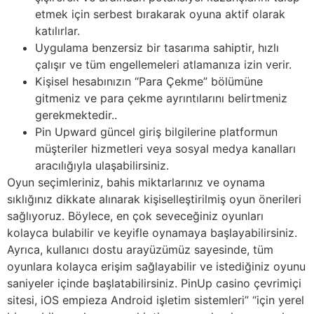
etmek için serbest bırakarak oyuna aktif olarak
katılırlar.
Uygulama benzersiz bir tasarıma sahiptir, hızlı
çalışır ve tüm engellemeleri atlamanıza izin verir.
Kişisel hesabınızın “Para Çekme” bölümüne
gitmeniz ve para çekme ayrıntılarını belirtmeniz
gerekmektedir..
Pin Upward güncel giriş bilgilerine platformun
müşteriler hizmetleri veya sosyal medya kanalları
aracılığıyla ulaşabilirsiniz.
Oyun seçimleriniz, bahis miktarlarınız ve oynama
sıklığınız dikkate alınarak kişiselleştirilmiş oyun önerileri
sağlıyoruz. Böylece, en çok seveceğiniz oyunları
kolayca bulabilir ve keyifle oynamaya başlayabilirsiniz.
Ayrıca, kullanıcı dostu arayüzümüz sayesinde, tüm
oyunlara kolayca erişim sağlayabilir ve istediğiniz oyunu
saniyeler içinde başlatabilirsiniz. PinUp casino çevrimiçi
sitesi, iOS empieza Android işletim sistemleri” “için yerel