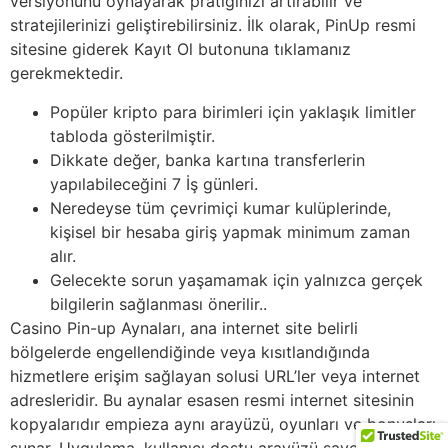
versiyonunu oynayarak pratiğinizi artırabilir ve
stratejilerinizi geliştirebilirsiniz. İlk olarak, PinUp resmi
sitesine giderek Kayıt Ol butonuna tıklamanız
gerekmektedir.
Popüler kripto para birimleri için yaklaşık limitler
tabloda gösterilmiştir.
Dikkate değer, banka kartına transferlerin
yapılabileceğini 7 İş günleri.
Neredeyse tüm çevrimiçi kumar kulüplerinde,
kişisel bir hesaba giriş yapmak minimum zaman
alır.
Gelecekte sorun yaşamamak için yalnızca gerçek
bilgilerin sağlanması önerilir..
Casino Pin-up Aynaları, ana internet site belirli
bölgelerde engellendiğinde veya kısıtlandığında
hizmetlere erişim sağlayan solusi URL’ler veya internet
adresleridir. Bu aynalar esasen resmi internet sitesinin
kopyalarıdır empieza aynı arayüzü, oyunları ve bonusları
sunar. Uygulama, kullanıcı dostu arayüzü sayesinde