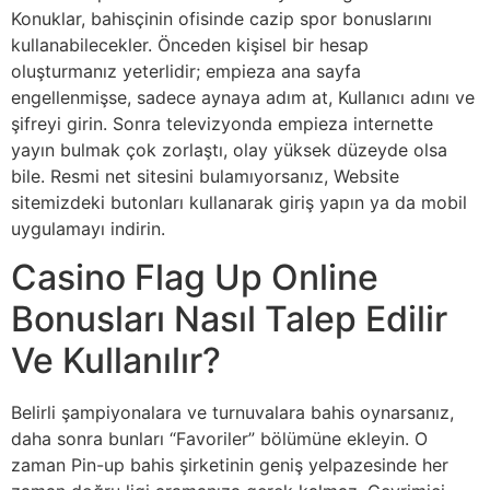
Konuklar, bahisçinin ofisinde cazip spor bonuslarını
kullanabilecekler. Önceden kişisel bir hesap
oluşturmanız yeterlidir; empieza ana sayfa
engellenmişse, sadece aynaya adım at, Kullanıcı adını ve
şifreyi girin. Sonra televizyonda empieza internette
yayın bulmak çok zorlaştı, olay yüksek düzeyde olsa
bile. Resmi net sitesini bulamıyorsanız, Website
sitemizdeki butonları kullanarak giriş yapın ya da mobil
uygulamayı indirin.
Casino Flag Up Online
Bonusları Nasıl Talep Edilir
Ve Kullanılır?
Belirli şampiyonalara ve turnuvalara bahis oynarsanız,
daha sonra bunları “Favoriler” bölümüne ekleyin. O
zaman Pin-up bahis şirketinin geniş yelpazesinde her