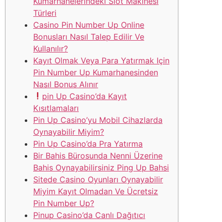
Kumarhanelerindeki Slot Makinesi
Türleri
Casino Pin Number Up Online
Bonusları Nasıl Talep Edilir Ve
Kullanılır?
Kayıt Olmak Veya Para Yatırmak Için
Pin Number Up Kumarhanesinden
Nasıl Bonus Alınır
pin Up Casino’da Kayıt
Kısıtlamaları
Pin Up Casino’yu Mobil Cihazlarda
Oynayabilir Miyim?
Pin Up Casino’da Pra Yatırma
Bir Bahis Bürosunda Nenni Üzerine
Bahis Oynayabilirsiniz Ping Up Bahsi
Sitede Casino Oyunları Oynayabilir
Miyim Kayıt Olmadan Ve Ücretsiz
Pin Number Up?
Pinup Casino’da Canlı Dağıtıcı