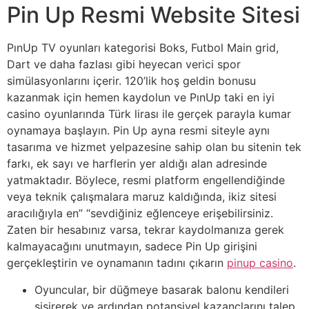
Pin Up Resmi Website Sitesi
PınUp TV oyunları kategorisi Boks, Futbol Main grid,
Dart ve daha fazlası gibi heyecan verici spor
simülasyonlarını içerir. 120’lik hoş geldin bonusu
kazanmak için hemen kaydolun ve PınUp taki en iyi
casino oyunlarında Türk lirası ile gerçek parayla kumar
oynamaya başlayın. Pin Up ayna resmi siteyle aynı
tasarıma ve hizmet yelpazesine sahip olan bu sitenin tek
farkı, ek sayı ve harflerin yer aldığı alan adresinde
yatmaktadır. Böylece, resmi platform engellendiğinde
veya teknik çalışmalara maruz kaldığında, ikiz sitesi
aracılığıyla en” “sevdiğiniz eğlenceye erişebilirsiniz.
Zaten bir hesabınız varsa, tekrar kaydolmanıza gerek
kalmayacağını unutmayın, sadece Pin Up girişini
gerçekleştirin ve oynamanın tadını çıkarın
pinup casino
.
Oyuncular, bir düğmeye basarak balonu kendileri
şişirerek ve ardından potansiyel kazançlarını talep