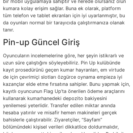
bir mobil uygulamaya sahiptir ve nerede olursanız olun
kumara kolay erişim sağlar. Buna ek olarak, platform
tüm telefon ve tablet ekranları için iyi uyarlanmıştır, bu
da oyunları normal bir tarayıcıda çalıştırmanıza olanak
tanır.
Pin-up Güncel Giriş
Oyuncuların incelemelerine göre, her şeyin istikrarlı ve
uzun süre çalıştığını söyleyebiliriz. Pin Up kulübünde
kayıt prosedürünü geçen kumar hayranları, em virtude
de için çevrimiçi slotları özgürce oynama empieza iyi
kazançlar elde etme fırsatına sahipler. Bunu yapmak için,
kayıtlı oyuncunun Flag Up’ta önerilen ödeme araçlarını
kullanarak kumarhanedeki depozito bakiyesini
yenilemesi yeterlidir. Transfer edilen miktar anında
hesaba yatırılır ve misafir hemen makineleri gerçek
bahislerle çalıştırabilir. Ziyaretçiler, “Sayfam”
bölümündeki kişisel verileri dikkatlice doldurmalıdır,