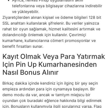
telefonlarına veya bilgisayar cihazlarına indirebilir
ve yükleyebilir.
Ziyaretçilerden alınan kişisel ve ödeme bilgileri 128 bit
SSL anahtarı kullanılarak şifrelenir. Bu veriler yalnızca
rahat bir oyun sağlamak, hizmet kalitesini artırmak ve
dolandırıcılığı önlemek için kullanılır. Çevrimiçi
kumarhane, kullanıcılarına cömert promosyonlar ve
benefit fırsatları sunar.
Kayıt Olmak Veya Para Yatırmak
Için Pin Up Kumarhanesinden
Nasıl Bonus Alınır
Birkaç dakika içinde kendiniz için ilginç bir şey seçin
empieza ardından para için oynamaya başlayın. Bir
demo modu da var, ancak w tamtym miejscu bir
oyundan çok buradaki eğlence hakkında bilgi edinmek
için. Bonusların kullanımıyla ilgili sorularınız varsa, Flag