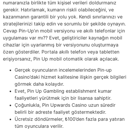
numaranızla birlikte tüm kişisel verileri doldurmanız
gerekir. Hatırlamak, kumarın riskli olabileceğini, ve
kazanmanın garantili bir yolu yok. Kendi sınırlarınızı ve
stratejilerinizi takip edin ve sorumlu bir şekilde oynayın.
Cevap Pin-Up’ın mobil versiyonu ve akıllı telefonlar için
uygulaması var mı?? Evet, geliştiriciler kaynağın mobil
cihazlar için uyarlanmış bir versiyonunu oluşturmaya
özen gösterdiler. Portala akıllı telefon veya tabletten
erişiyorsanız, Pin Up mobil otomatik olarak açılacak.
Gerçek oyuncuların incelemelerinden Pin-up
Casino’daki hizmet kalitesine ilişkin gerçek bilgileri
görmek daha kolaydır.
Evet, Pin Up Gambling establishment kumar
faaliyetleri yürütmek için bir lisansa sahiptir.
Çoğunlukla, Pin Upwards Casino uzun süredir
belirli bir adreste faaliyet göstermektedir.
Ücretsiz döndürmeler, ₺100’den fazla para yatıran
tüm oyunculara verilir.