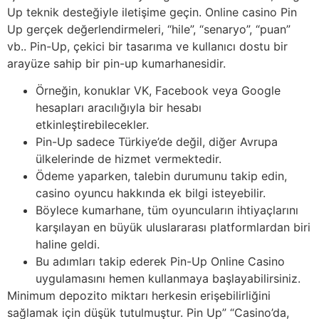
Up teknik desteğiyle iletişime geçin. Online casino Pin
Up gerçek değerlendirmeleri, “hile”, “senaryo”, “puan”
vb.. Pin-Up, çekici bir tasarıma ve kullanıcı dostu bir
arayüze sahip bir pin-up kumarhanesidir.
Örneğin, konuklar VK, Facebook veya Google
hesapları aracılığıyla bir hesabı
etkinleştirebilecekler.
Pin-Up sadece Türkiye’de değil, diğer Avrupa
ülkelerinde de hizmet vermektedir.
Ödeme yaparken, talebin durumunu takip edin,
casino oyuncu hakkında ek bilgi isteyebilir.
Böylece kumarhane, tüm oyuncuların ihtiyaçlarını
karşılayan en büyük uluslararası platformlardan biri
haline geldi.
Bu adımları takip ederek Pin-Up Online Casino
uygulamasını hemen kullanmaya başlayabilirsiniz.
Minimum depozito miktarı herkesin erişebilirliğini
sağlamak için düşük tutulmuştur. Pin Up” “Casino’da,