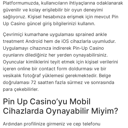
Platformumuzda, kullanıcıların ihtiyaçlarına odaklanarak
güvenilir ve kolay erişilebilir bir oyun deneyimi
sağlıyoruz. Kişisel hesabınıza erişmek için mevcut Pin
Up Casino güncel giriş bilgilerinizi kullanın.
Çevrimiçi kumarhane uygulaması sprained ankle
treatment Android hem de iOS cihazlarla uyumludur.
Uygulamayı cihazınıza indirerek Pin-Up Casino
oyunlarını dilediğiniz her yerden oynayabilirsiniz.
Oyuncular kimliklerini teyit etmek için kişisel verilerini
içeren online bir contact form doldurması ve bir
vesikalık fotoğraf yüklemesi gerekmektedir. Belge
doğrulaması 72 saatten fazla sürmez ve sonrasında
para çekebilirler.
Pin Up Casino’yu Mobil
Cihazlarda Oynayabilir Miyim?
Ardından profilinize girmeniz ve cep telefonu