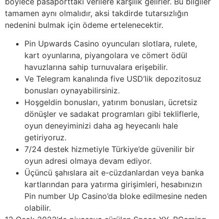
böylece pasaporttaki verilere karşılık gelirler. Bu bilgiler
tamamen aynı olmalıdır, aksi takdirde tutarsızlığın
nedenini bulmak için ödeme ertelenecektir.
Pin Upwards Casino oyuncuları slotlara, rulete,
kart oyunlarına, piyangolara ve cömert ödül
havuzlarına sahip turnuvalara erişebilir.
Ve Telegram kanalında five USD’lik depozitosuz
bonusları oynayabilirsiniz.
Hoşgeldin bonusları, yatırım bonusları, ücretsiz
dönüşler ve sadakat programları gibi tekliflerle,
oyun deneyiminizi daha ag heyecanlı hale
getiriyoruz.
7/24 destek hizmetiyle Türkiye’de güvenilir bir
oyun adresi olmaya devam ediyor.
Üçüncü şahıslara ait e-cüzdanlardan veya banka
kartlarından para yatırma girişimleri, hesabınızın
Pin number Up Casino’da bloke edilmesine neden
olabilir.