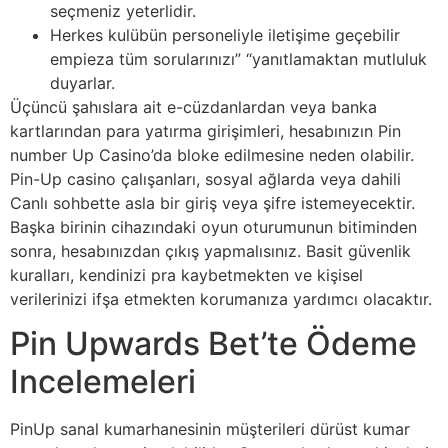
seçmeniz yeterlidir.
Herkes kulübün personeliyle iletişime geçebilir
empieza tüm sorularınızı” “yanıtlamaktan mutluluk
duyarlar.
Üçüncü şahıslara ait e-cüzdanlardan veya banka
kartlarından para yatırma girişimleri, hesabınızın Pin
number Up Casino’da bloke edilmesine neden olabilir.
Pin-Up casino çalışanları, sosyal ağlarda veya dahili
Canlı sohbette asla bir giriş veya şifre istemeyecektir.
Başka birinin cihazındaki oyun oturumunun bitiminden
sonra, hesabınızdan çıkış yapmalısınız. Basit güvenlik
kuralları, kendinizi pra kaybetmekten ve kişisel
verilerinizi ifşa etmekten korumanıza yardımcı olacaktır.
Pin Upwards Bet’te Ödeme
Incelemeleri
PinUp sanal kumarhanesinin müşterileri dürüst kumar