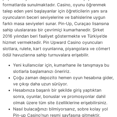
formatlarda sunulmaktadır. Casino, oyunu öğrenmek
talep eden yeni başlayanlar için öğreticilerin yanı sıra
oyuncuların beceri seviyelerine ve bahislerine uygun
farklı masa seviyeleri sunar. Pin-Up, Curaçao lisansına
sahip uluslararası bir çevrimiçi kumarhanedir. Şirket
2016 yılından beri faaliyet göstermekte ve Türkiye’de
hizmet vermektedir. Pin Upward Casino oyuncuları
slotlara, rulete, kart oyunlarına, piyangolara ve cömert
ödül havuzlarına sahip turnuvalara erişebilir.
Yeni kullanıcılar için, kumarhane ile tanışmaya bu
slotlarla başlamanızı öneririz.
Çoğu zaman depozito hemen oyun hesabına gider,
ve çıkışı daha uzun sürüyor.
Hesabınıza başarılı bir şekilde giriş yaptıktan
sonra, oyunlar, bonuslar ve promosyonlar dahil
olmak üzere tüm site özelliklerine erişebilirsiniz.
Nasıl bulacağınızı bilmiyorsanız, sobre kolay yol
Pin-up Casino’nun resmi sayfasına gitmektir.