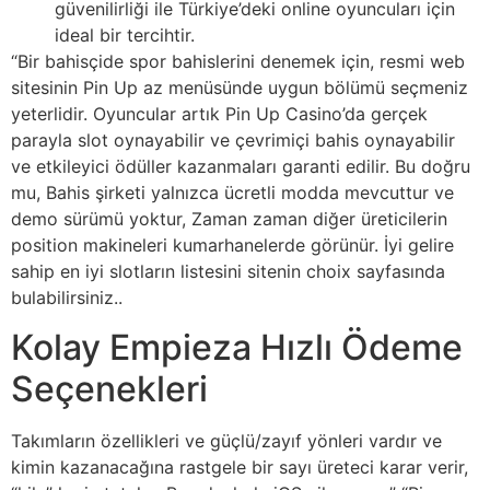
güvenilirliği ile Türkiye’deki online oyuncuları için
ideal bir tercihtir.
“Bir bahisçide spor bahislerini denemek için, resmi web
sitesinin Pin Up az menüsünde uygun bölümü seçmeniz
yeterlidir. Oyuncular artık Pin Up Casino’da gerçek
parayla slot oynayabilir ve çevrimiçi bahis oynayabilir
ve etkileyici ödüller kazanmaları garanti edilir. Bu doğru
mu, Bahis şirketi yalnızca ücretli modda mevcuttur ve
demo sürümü yoktur, Zaman zaman diğer üreticilerin
position makineleri kumarhanelerde görünür. İyi gelire
sahip en iyi slotların listesini sitenin choix sayfasında
bulabilirsiniz..
Kolay Empieza Hızlı Ödeme
Seçenekleri
Takımların özellikleri ve güçlü/zayıf yönleri vardır ve
kimin kazanacağına rastgele bir sayı üreteci karar verir,