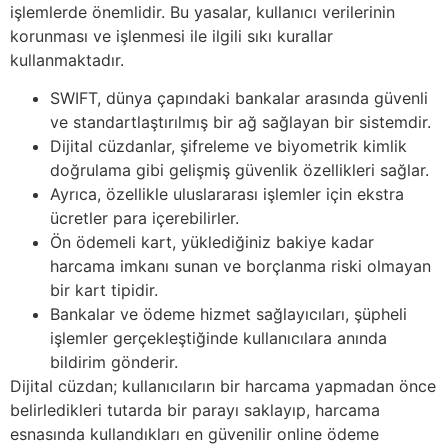
işlemlerde önemlidir. Bu yasalar, kullanıcı verilerinin
korunması ve işlenmesi ile ilgili sıkı kurallar
kullanmaktadır.
SWIFT, dünya çapındaki bankalar arasında güvenli
ve standartlaştırılmış bir ağ sağlayan bir sistemdir.
Dijital cüzdanlar, şifreleme ve biyometrik kimlik
doğrulama gibi gelişmiş güvenlik özellikleri sağlar.
Ayrıca, özellikle uluslararası işlemler için ekstra
ücretler para içerebilirler.
Ön ödemeli kart, yüklediğiniz bakiye kadar
harcama imkanı sunan ve borçlanma riski olmayan
bir kart tipidir.
Bankalar ve ödeme hizmet sağlayıcıları, şüpheli
işlemler gerçekleştiğinde kullanıcılara anında
bildirim gönderir.
Dijital cüzdan; kullanıcıların bir harcama yapmadan önce
belirledikleri tutarda bir parayı saklayıp, harcama
esnasında kullandıkları en güvenilir online ödeme