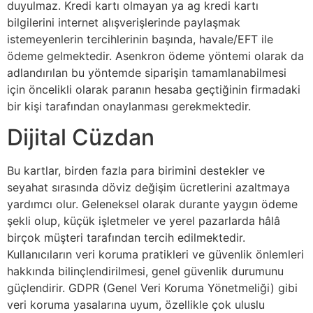
duyulmaz. Kredi kartı olmayan ya ag kredi kartı
bilgilerini internet alışverişlerinde paylaşmak
istemeyenlerin tercihlerinin başında, havale/EFT ile
ödeme gelmektedir. Asenkron ödeme yöntemi olarak da
adlandırılan bu yöntemde siparişin tamamlanabilmesi
için öncelikli olarak paranın hesaba geçtiğinin firmadaki
bir kişi tarafından onaylanması gerekmektedir.
Dijital Cüzdan
Bu kartlar, birden fazla para birimini destekler ve
seyahat sırasında döviz değişim ücretlerini azaltmaya
yardımcı olur. Geleneksel olarak durante yaygın ödeme
şekli olup, küçük işletmeler ve yerel pazarlarda hâlâ
birçok müşteri tarafından tercih edilmektedir.
Kullanıcıların veri koruma pratikleri ve güvenlik önlemleri
hakkında bilinçlendirilmesi, genel güvenlik durumunu
güçlendirir. GDPR (Genel Veri Koruma Yönetmeliği) gibi
veri koruma yasalarına uyum, özellikle çok uluslu