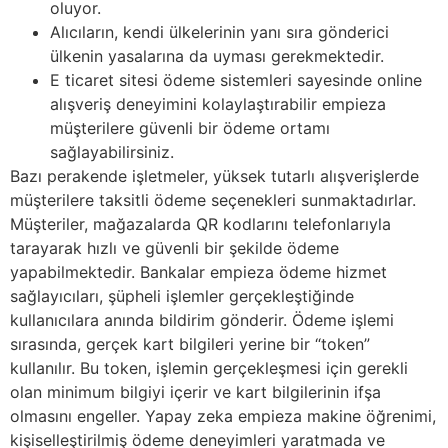
oluyor.
Alıcıların, kendi ülkelerinin yanı sıra gönderici
ülkenin yasalarına da uyması gerekmektedir.
E ticaret sitesi ödeme sistemleri sayesinde online
alışveriş deneyimini kolaylaştırabilir empieza
müşterilere güvenli bir ödeme ortamı
sağlayabilirsiniz.
Bazı perakende işletmeler, yüksek tutarlı alışverişlerde
müşterilere taksitli ödeme seçenekleri sunmaktadırlar.
Müşteriler, mağazalarda QR kodlarını telefonlarıyla
tarayarak hızlı ve güvenli bir şekilde ödeme
yapabilmektedir. Bankalar empieza ödeme hizmet
sağlayıcıları, şüpheli işlemler gerçekleştiğinde
kullanıcılara anında bildirim gönderir. Ödeme işlemi
sırasında, gerçek kart bilgileri yerine bir “token”
kullanılır. Bu token, işlemin gerçekleşmesi için gerekli
olan minimum bilgiyi içerir ve kart bilgilerinin ifşa
olmasını engeller. Yapay zeka empieza makine öğrenimi,
kişiselleştirilmiş ödeme deneyimleri yaratmada ve