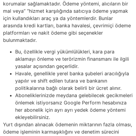
korumalar sağlamaktadır. Ödeme yöntemi, alıcıların bir
mal veya” “hizmet karşılığında satıcıya ödeme yapmak
için kullandıkları araç ya da yöntemlerdir. Bunlar
arasında kredi kartları, banka havalesi, çevrimiçi ödeme
platformları ve nakit ödeme gibi seçenekler
bulunmaktadır.
Bu, özellikle vergi yükümlülükleri, kara para
aklamayı önleme ve terörizmin finansmanı ile ilgili
yasalar açısından geçerlidir.
Havale, genellikle yerel banka şubeleri aracılığıyla
yapılır ve shift edilen tutara ve bankanın
politikalarına bağlı olarak belirli bir ücret alınır.
Aboneliklerinizde meydana gelebilecek gecikmeleri
önlemek istiyorsanız Google Perform hesabınıza
her abonelik için ayrı ayrı yedek ödeme yöntemi
ekleyebilirsiniz.
Yurt dışından alınacak ödemenin miktarının fazla olması,
ödeme işleminin karmaşıklığını ve denetim sürecini