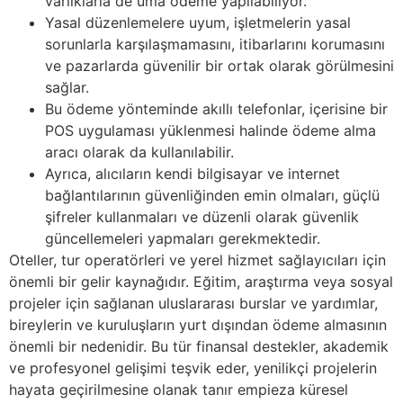
varlıklarla de uma ödeme yapılabiliyor.
Yasal düzenlemelere uyum, işletmelerin yasal
sorunlarla karşılaşmamasını, itibarlarını korumasını
ve pazarlarda güvenilir bir ortak olarak görülmesini
sağlar.
Bu ödeme yönteminde akıllı telefonlar, içerisine bir
POS uygulaması yüklenmesi halinde ödeme alma
aracı olarak da kullanılabilir.
Ayrıca, alıcıların kendi bilgisayar ve internet
bağlantılarının güvenliğinden emin olmaları, güçlü
şifreler kullanmaları ve düzenli olarak güvenlik
güncellemeleri yapmaları gerekmektedir.
Oteller, tur operatörleri ve yerel hizmet sağlayıcıları için
önemli bir gelir kaynağıdır. Eğitim, araştırma veya sosyal
projeler için sağlanan uluslararası burslar ve yardımlar,
bireylerin ve kuruluşların yurt dışından ödeme almasının
önemli bir nedenidir. Bu tür finansal destekler, akademik
ve profesyonel gelişimi teşvik eder, yenilikçi projelerin
hayata geçirilmesine olanak tanır empieza küresel