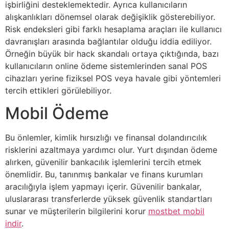
işbirliğini desteklemektedir. Ayrıca kullanıcıların
alışkanlıkları dönemsel olarak değişiklik gösterebiliyor.
Risk endeksleri gibi farklı hesaplama araçları ile kullanıcı
davranışları arasında bağlantılar olduğu iddia ediliyor.
Örneğin büyük bir hack skandalı ortaya çıktığında, bazı
kullanıcıların online ödeme sistemlerinden sanal POS
cihazları yerine fiziksel POS veya havale gibi yöntemleri
tercih ettikleri görülebiliyor.
Mobil Ödeme
Bu önlemler, kimlik hırsızlığı ve finansal dolandırıcılık
risklerini azaltmaya yardımcı olur. Yurt dışından ödeme
alırken, güvenilir bankacılık işlemlerini tercih etmek
önemlidir. Bu, tanınmış bankalar ve finans kurumları
aracılığıyla işlem yapmayı içerir. Güvenilir bankalar,
uluslararası transferlerde yüksek güvenlik standartları
sunar ve müşterilerin bilgilerini korur
mostbet mobil
indir
.