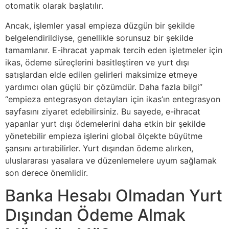
otomatik olarak başlatılır.
Ancak, işlemler yasal empieza düzgün bir şekilde
belgelendirildiyse, genellikle sorunsuz bir şekilde
tamamlanır. E-ihracat yapmak tercih eden işletmeler için
ikas, ödeme süreçlerini basitleştiren ve yurt dışı
satışlardan elde edilen gelirleri maksimize etmeye
yardımcı olan güçlü bir çözümdür. Daha fazla bilgi”
“empieza entegrasyon detayları için ikas’ın entegrasyon
sayfasını ziyaret edebilirsiniz. Bu sayede, e-ihracat
yapanlar yurt dışı ödemelerini daha etkin bir şekilde
yönetebilir empieza işlerini global ölçekte büyütme
şansını artırabilirler. Yurt dışından ödeme alırken,
uluslararası yasalara ve düzenlemelere uyum sağlamak
son derece önemlidir.
Banka Hesabı Olmadan Yurt
Dışından Ödeme Almak