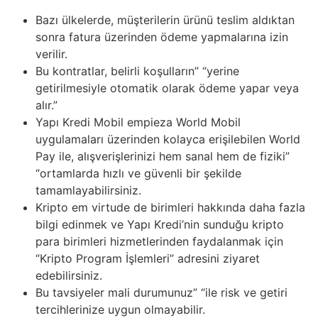
Bazı ülkelerde, müşterilerin ürünü teslim aldıktan
sonra fatura üzerinden ödeme yapmalarına izin
verilir.
Bu kontratlar, belirli koşulların” “yerine
getirilmesiyle otomatik olarak ödeme yapar veya
alır.”
Yapı Kredi Mobil empieza World Mobil
uygulamaları üzerinden kolayca erişilebilen World
Pay ile, alışverişlerinizi hem sanal hem de fiziki”
“ortamlarda hızlı ve güvenli bir şekilde
tamamlayabilirsiniz.
Kripto em virtude de birimleri hakkında daha fazla
bilgi edinmek ve Yapı Kredi’nin sunduğu kripto
para birimleri hizmetlerinden faydalanmak için
“Kripto Program İşlemleri” adresini ziyaret
edebilirsiniz.
Bu tavsiyeler mali durumunuz” “ile risk ve getiri
tercihlerinize uygun olmayabilir.