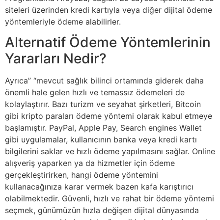
siteleri üzerinden kredi kartıyla veya diğer dijital ödeme
yöntemleriyle ödeme alabilirler.
Alternatif Ödeme Yöntemlerinin
Yararları Nedir?
Ayrıca” “mevcut sağlık bilinci ortamında giderek daha
önemli hale gelen hızlı ve temassız ödemeleri de
kolaylaştırır. Bazı turizm ve seyahat şirketleri, Bitcoin
gibi kripto paraları ödeme yöntemi olarak kabul etmeye
başlamıştır. PayPal, Apple Pay, Search engines Wallet
gibi uygulamalar, kullanıcının banka veya kredi kartı
bilgilerini saklar ve hızlı ödeme yapılmasını sağlar. Online
alışveriş yaparken ya da hizmetler için ödeme
gerçekleştirirken, hangi ödeme yöntemini
kullanacağınıza karar vermek bazen kafa karıştırıcı
olabilmektedir. Güvenli, hızlı ve rahat bir ödeme yöntemi
seçmek, günümüzün hızla değişen dijital dünyasında