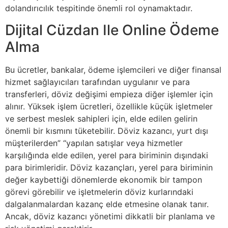
dolandırıcılık tespitinde önemli rol oynamaktadır.
Dijital Cüzdan Ile Online Ödeme
Alma
Bu ücretler, bankalar, ödeme işlemcileri ve diğer finansal
hizmet sağlayıcıları tarafından uygulanır ve para
transferleri, döviz değişimi empieza diğer işlemler için
alınır. Yüksek işlem ücretleri, özellikle küçük işletmeler
ve serbest meslek sahipleri için, elde edilen gelirin
önemli bir kısmını tüketebilir. Döviz kazancı, yurt dışı
müşterilerden” “yapılan satışlar veya hizmetler
karşılığında elde edilen, yerel para biriminin dışındaki
para birimleridir. Döviz kazançları, yerel para biriminin
değer kaybettiği dönemlerde ekonomik bir tampon
görevi görebilir ve işletmelerin döviz kurlarındaki
dalgalanmalardan kazanç elde etmesine olanak tanır.
Ancak, döviz kazancı yönetimi dikkatli bir planlama ve