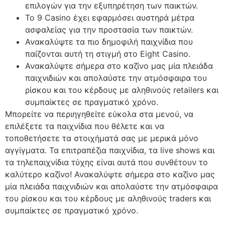
επιλογών για την εξυπηρέτηση των παικτών.
Το 9 Casino έχει εφαρμόσει αυστηρά μέτρα
ασφαλείας για την προστασία των παικτών.
Ανακαλύψτε τα πιο δημοφιλή παιχνίδια που
παίζονται αυτή τη στιγμή στο Eight Casino.
Ανακαλύψτε σήμερα στο καζίνο μας μία πλειάδα
παιχνιδιών και απολαύστε την ατμόσφαιρα του
ρίσκου και του κέρδους με αληθινούς retailers και
συμπαίκτες σε πραγματικό χρόνο.
Μπορείτε να περιηγηθείτε εύκολα στα μενού, να
επιλέξετε τα παιχνίδια που θέλετε και να
τοποθετήσετε τα στοιχήματά σας με μερικά μόνο
αγγίγματα. Τα επιτραπέζια παιχνίδια, τα live shows και
τα τηλεπαιχνίδια τύχης είναι αυτά που συνθέτουν το
καλύτερο καζίνο! Ανακαλύψτε σήμερα στο καζίνο μας
μία πλειάδα παιχνιδιών και απολαύστε την ατμόσφαιρα
του ρίσκου και του κέρδους με αληθινούς traders και
συμπαίκτες σε πραγματικό χρόνο.