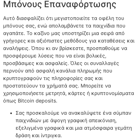
Μπόνους Επαναφόρτωσης
Αυτό διασφαλίζει ότι μεγιστοποιείτε τα οφέλη του
μπόνους σας, ενώ απολαμβάνετε τα παιχνίδια που
αγαπάτε. Το καζίνο μας υποστηρίζει μια σειρά από
γρήγορες και αξιόπιστες μεθόδους για καταθέσεις και
αναλήψεις. Όπου κι αν βρίσκεστε, προσπαθούμε να
προσφέρουμε λύσεις που να είναι βολικές,
προσβάσιμες και ασφαλείς. Όλες οι συναλλαγές
περνούν από ασφαλή κανάλια πληρωμής που
κρυπτογραφούν τις πληροφορίες σας και
προστατεύουν τα χρήματά σας. Μπορείτε να
χρησιμοποιήσετε μετρητά, κάρτες ή κρυπτονομίσματα
όπως Bitcoin deposits.
Σας προσκαλούμε να ανακαλύψετε ένα σύμπαν
παιχνιδιών με άψογη γραφική απεικόνιση,
εξελιγμένα γραφικά και μια ατμόσφαιρα γεμάτη
δράση και ίντριγκα.