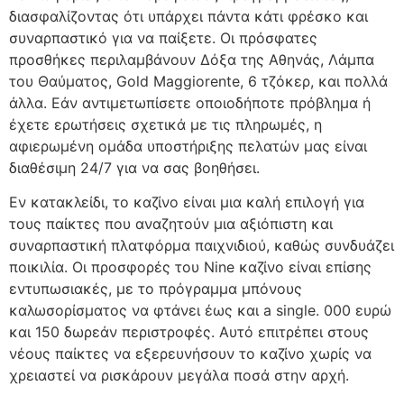
διασφαλίζοντας ότι υπάρχει πάντα κάτι φρέσκο και
συναρπαστικό για να παίξετε. Οι πρόσφατες
προσθήκες περιλαμβάνουν Δόξα της Αθηνάς, Λάμπα
του Θαύματος, Gold Maggiorente, 6 τζόκερ, και πολλά
άλλα. Εάν αντιμετωπίσετε οποιοδήποτε πρόβλημα ή
έχετε ερωτήσεις σχετικά με τις πληρωμές, η
αφιερωμένη ομάδα υποστήριξης πελατών μας είναι
διαθέσιμη 24/7 για να σας βοηθήσει.
Εν κατακλείδι, το καζίνο είναι μια καλή επιλογή για
τους παίκτες που αναζητούν μια αξιόπιστη και
συναρπαστική πλατφόρμα παιχνιδιού, καθώς συνδυάζει
ποικιλία. Οι προσφορές του Ninе καζίνο είναι επίσης
εντυπωσιακές, με το πρόγραμμα μπόνους
καλωσορίσματος να φτάνει έως και a single. 000 ευρώ
και 150 δωρεάν περιστροφές. Αυτό επιτρέπει στους
νέους παίκτες να εξερευνήσουν το καζίνο χωρίς να
χρειαστεί να ρισκάρουν μεγάλα ποσά στην αρχή.