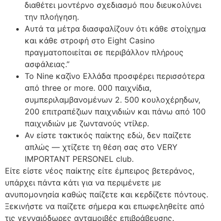
διαθέτει μοντέρνο σχεδιασμό που διευκολύνει
την πλοήγηση.
Αυτά τα μέτρα διασφαλίζουν ότι κάθε στοίχημα
και κάθε στροφή στο Eight Casino
πραγματοποιείται σε περιβάλλον πλήρους
ασφάλειας.”
Το Ninе καζίνο Ελλάδα προσφέρει περισσότερα
από three or more. 000 παιχνίδια,
συμπεριλαμβανομένων 2. 500 κουλοχέρηδων,
200 επιτραπέζιων παιχνιδιών και πάνω από 100
παιχνιδιών με ζωντανούς ντίλερ.
Αν είστε τακτικός παίκτης εδώ, δεν παίζετε
απλώς — χτίζετε τη θέση σας στο VERY
IMPORTANT PERSONEL club.
Είτε είστε νέος παίκτης είτε έμπειρος βετεράνος,
υπάρχει πάντα κάτι για να περιμένετε με
ανυπομονησία καθώς παίζετε και κερδίζετε πόντους.
Ξεκινήστε να παίζετε σήμερα και επωφεληθείτε από
τις γενναιόδωρες ανταμοιβές επιβράβευσης.