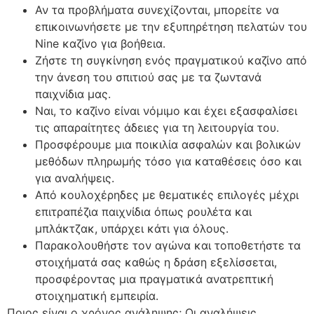
Αν τα προβλήματα συνεχίζονται, μπορείτε να
επικοινωνήσετε με την εξυπηρέτηση πελατών του
Ninе καζίνο για βοήθεια.
Ζήστε τη συγκίνηση ενός πραγματικού καζίνο από
την άνεση του σπιτιού σας με τα ζωντανά
παιχνίδια μας.
Ναι, το καζίνο είναι νόμιμο και έχει εξασφαλίσει
τις απαραίτητες άδειες για τη λειτουργία του.
Προσφέρουμε μια ποικιλία ασφαλών και βολικών
μεθόδων πληρωμής τόσο για καταθέσεις όσο και
για αναλήψεις.
Από κουλοχέρηδες με θεματικές επιλογές μέχρι
επιτραπέζια παιχνίδια όπως ρουλέτα και
μπλάκτζακ, υπάρχει κάτι για όλους.
Παρακολουθήστε τον αγώνα και τοποθετήστε τα
στοιχήματά σας καθώς η δράση εξελίσσεται,
προσφέροντας μια πραγματικά ανατρεπτική
στοιχηματική εμπειρία.
Ποιος είναι ο χρόνος ανάληψης; Οι αναλήψεις