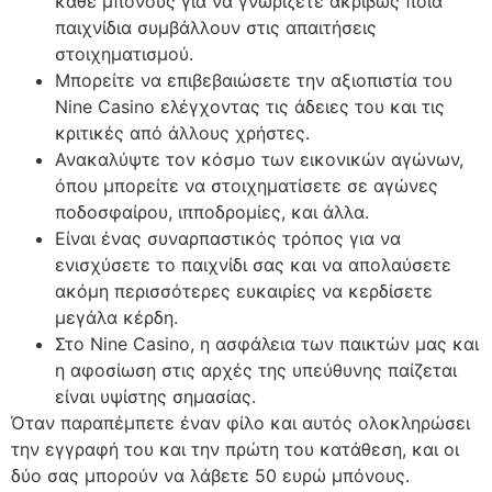
κάθε μπόνους για να γνωρίζετε ακριβώς ποια
παιχνίδια συμβάλλουν στις απαιτήσεις
στοιχηματισμού.
Μπορείτε να επιβεβαιώσετε την αξιοπιστία του
Ninе Саsinо ελέγχοντας τις άδειες του και τις
κριτικές από άλλους χρήστες.
Ανακαλύψτε τον κόσμο των εικονικών αγώνων,
όπου μπορείτε να στοιχηματίσετε σε αγώνες
ποδοσφαίρου, ιπποδρομίες, και άλλα.
Είναι ένας συναρπαστικός τρόπος για να
ενισχύσετε το παιχνίδι σας και να απολαύσετε
ακόμη περισσότερες ευκαιρίες να κερδίσετε
μεγάλα κέρδη.
Στο Nine Casino, η ασφάλεια των παικτών μας και
η αφοσίωση στις αρχές της υπεύθυνης παίζεται
είναι υψίστης σημασίας.
Όταν παραπέμπετε έναν φίλο και αυτός ολοκληρώσει
την εγγραφή του και την πρώτη του κατάθεση, και οι
δύο σας μπορούν να λάβετε 50 ευρώ μπόνους.