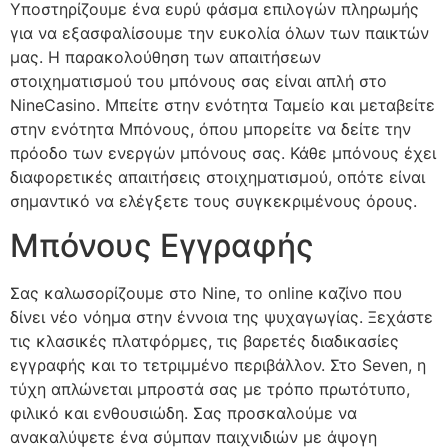
Υποστηρίζουμε ένα ευρύ φάσμα επιλογών πληρωμής
για να εξασφαλίσουμε την ευκολία όλων των παικτών
μας. Η παρακολούθηση των απαιτήσεων
στοιχηματισμού του μπόνους σας είναι απλή στο
NineCasino. Μπείτε στην ενότητα Ταμείο και μεταβείτε
στην ενότητα Μπόνους, όπου μπορείτε να δείτε την
πρόοδο των ενεργών μπόνους σας. Κάθε μπόνους έχει
διαφορετικές απαιτήσεις στοιχηματισμού, οπότε είναι
σημαντικό να ελέγξετε τους συγκεκριμένους όρους.
Μπόνους Εγγραφής
Σας καλωσορίζουμε στο Nine, το online καζίνο που
δίνει νέο νόημα στην έννοια της ψυχαγωγίας. Ξεχάστε
τις κλασικές πλατφόρμες, τις βαρετές διαδικασίες
εγγραφής και το τετριμμένο περιβάλλον. Στο Seven, η
τύχη απλώνεται μπροστά σας με τρόπο πρωτότυπο,
φιλικό και ενθουσιώδη. Σας προσκαλούμε να
ανακαλύψετε ένα σύμπαν παιχνιδιών με άψογη