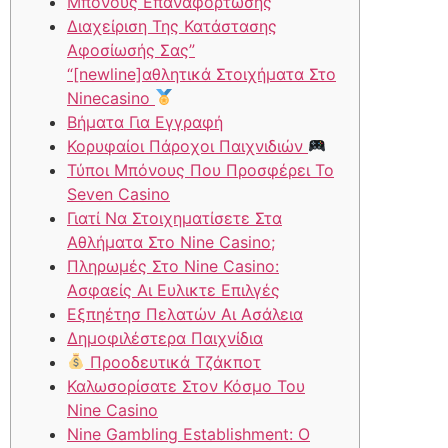
Μπόνους Επαναφόρτωσης
Διαχείριση Της Κατάστασης
Αφοσίωσής Σας”
“[newline]αθλητικά Στοιχήματα Στο
Ninecasino
Βήματα Για Εγγραφή
Κορυφαίοι Πάροχοι Παιχνιδιών
Τύποι Μπόνους Που Προσφέρει Το
Seven Casino
Γιατί Να Στοιχηματίσετε Στα
Αθλήματα Στο Nine Casino;
Πληρωμές Στο Nine Casino:
Ασφαείς Αι Ευλικτε Επιλγές
Εξπηέτησ Πελατών Αι Ασάλεια
Δημοφιλέστερα Παιχνίδια
Προοδευτικά Τζάκποτ
Καλωσορίσατε Στον Κόσμο Του
Nine Casino
Nine Gambling Establishment: Ο