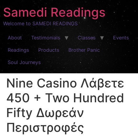
Samedi Readings
Welcome to SAMEDI READINGS
About
Testimonials
Classes
Events
Readings
Products
Brother Panic
Soul Journeys
Nine Casino Λάβετε
450 + Two Hundred
Fifty Δωρεάν
Περιστροφές