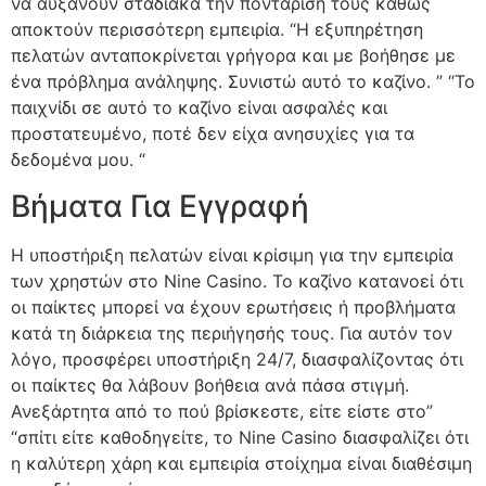
να αυξάνουν σταδιακά την ποντάρισή τους καθώς
αποκτούν περισσότερη εμπειρία. “Η εξυπηρέτηση
πελατών ανταποκρίνεται γρήγορα και με βοήθησε με
ένα πρόβλημα ανάληψης. Συνιστώ αυτό το καζίνο. ” “Το
παιχνίδι σε αυτό το καζίνο είναι ασφαλές και
προστατευμένο, ποτέ δεν είχα ανησυχίες για τα
δεδομένα μου. “
Βήματα Για Εγγραφή
Η υποστήριξη πελατών είναι κρίσιμη για την εμπειρία
των χρηστών στο Nine Casino. Το καζίνο κατανοεί ότι
οι παίκτες μπορεί να έχουν ερωτήσεις ή προβλήματα
κατά τη διάρκεια της περιήγησής τους. Για αυτόν τον
λόγο, προσφέρει υποστήριξη 24/7, διασφαλίζοντας ότι
οι παίκτες θα λάβουν βοήθεια ανά πάσα στιγμή.
Ανεξάρτητα από το πού βρίσκεστε, είτε είστε στο”
“σπίτι είτε καθοδηγείτε, το Nine Casino διασφαλίζει ότι
η καλύτερη χάρη και εμπειρία στοίχημα είναι διαθέσιμη