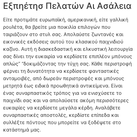
Εξπηέτησ Πελατών Αι Ασάλεια
Είτε προτιμάτε ευρωπαϊκή, αμερικανική, είτε γαλλική
ρουλέτα, θα βρείτε μια ποικιλία επιλογών που
ταιριάζουν στο στυλ σας. Απολαύστε ζωντανές και
εικονικές εκδόσεις αυτού του κλασικού παιχνιδιού
καζίνο. Αυτή η διασκεδαστική και ελκυστική λειτουργία
σας δίνει την ευκαιρία να κερδίσετε επιπλέον μπόνους
απλώς” “δοκιμάζοντας την τύχη σας. Κάθε περιστροφή
φέρνει τη δυνατότητα να κερδίσετε φανταστικές
ανταμοιβές, από δωρεάν περιστροφές και μπόνους
μετρητά έως ειδικά προωθητικά αντικείμενα. Είναι
ένας συναρπαστικός τρόπος για να ενισχύσετε το
παιχνίδι σας και να απολαύσετε ακόμη περισσότερες
ευκαιρίες να κερδίσετε μεγάλα κέρδη. Αναλάβετε
συναρπαστικές αποστολές, κερδίστε επίπεδα και
συλλέξτε πόντους που μπορείτε να ξοδέψετε στο
κατάστημά μας.