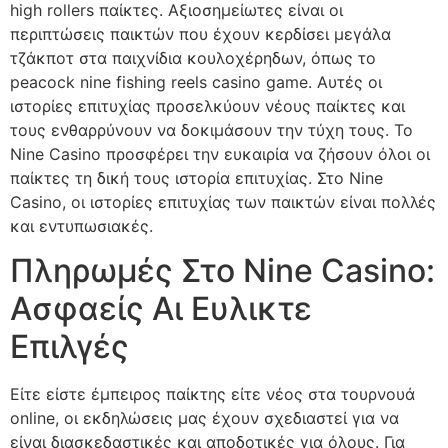
high rollers παίκτες. Αξιοσημείωτες είναι οι
περιπτώσεις παικτών που έχουν κερδίσει μεγάλα
τζάκποτ στα παιχνίδια κουλοχέρηδων, όπως το
peacock nine fishing reels casino game. Αυτές οι
ιστορίες επιτυχίας προσελκύουν νέους παίκτες και
τους ενθαρρύνουν να δοκιμάσουν την τύχη τους. Το
Nine Casino προσφέρει την ευκαιρία να ζήσουν όλοι οι
παίκτες τη δική τους ιστορία επιτυχίας. Στο Nine
Casino, οι ιστορίες επιτυχίας των παικτών είναι πολλές
και εντυπωσιακές.
Πληρωμές Στο Nine Casino:
Ασφαείς Αι Ευλικτε
Επιλγές
Είτε είστε έμπειρος παίκτης είτε νέος στα τουρνουά
online, οι εκδηλώσεις μας έχουν σχεδιαστεί για να
είναι διασκεδαστικές και αποδοτικές για όλους. Για