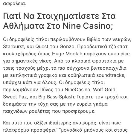
ασφάλεια.
Γιατί Να Στοιχηματίσετε Στα
Αθλήματα Στο Nine Casino;
Οι δημοφιλείς τίτλοι περιλαμβάνουν Βιβλίο των νεκρών,
Starburst, και Quest του Gonzo. Προοδευτικά τζάκποτ
κουλοχέρηδες όπως Huge Moolah παρέχουν ευκαιρίες
για σημαντικές νίκες. Από τα κλασικά φρουτάκια με
τρεις τροχούς μέχρι τα πιο σύγχρονα βιντεοπαιχνίδια
με εκπληκτικά γραφικά και καθηλωτικά soundtracks,
υπάρχει κάτι για όλους. Οι δημοφιλείς τίτλοι
περιλαμβάνουν Πύλες του NineCasino, Wolf Gold,
Sweet Paz, και Big Bass Splash. Γυρίστε τον τροχό και
δοκιμάστε την τύχη σας με την ευρεία γκάμα
παιχνιδιών ρουλέτας που προσφέρουμε.
Και αυτό που αξίζει ιδιαίτερης αναφοράς, είναι πως
πλατφόρμα προσφέρει” “μοναδικά μπόνους και στους