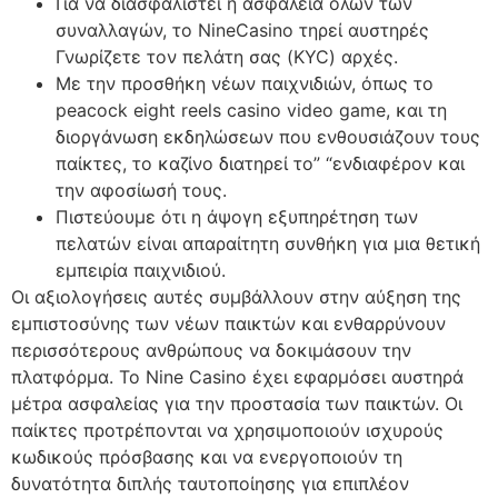
Για να διασφαλιστεί η ασφάλεια όλων των
συναλλαγών, το NineCasino τηρεί αυστηρές
Γνωρίζετε τον πελάτη σας (KYC) αρχές.
Με την προσθήκη νέων παιχνιδιών, όπως το
peacock eight reels casino video game, και τη
διοργάνωση εκδηλώσεων που ενθουσιάζουν τους
παίκτες, το καζίνο διατηρεί το” “ενδιαφέρον και
την αφοσίωσή τους.
Πιστεύουμε ότι η άψογη εξυπηρέτηση των
πελατών είναι απαραίτητη συνθήκη για μια θετική
εμπειρία παιχνιδιού.
Οι αξιολογήσεις αυτές συμβάλλουν στην αύξηση της
εμπιστοσύνης των νέων παικτών και ενθαρρύνουν
περισσότερους ανθρώπους να δοκιμάσουν την
πλατφόρμα. Το Nine Casino έχει εφαρμόσει αυστηρά
μέτρα ασφαλείας για την προστασία των παικτών. Οι
παίκτες προτρέπονται να χρησιμοποιούν ισχυρούς
κωδικούς πρόσβασης και να ενεργοποιούν τη
δυνατότητα διπλής ταυτοποίησης για επιπλέον