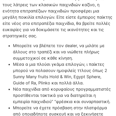
τους λάτρεις των κλασικών παιχνιδιών καζίνο, η
ενότητα επιτραπέζιων παιχνιδιών προσφέρει μια
μεγάλη ποικιλία επιλογών. Είτε είστε έμπειρος παίκτης
είτε νέος στα επιτραπέζια παιχνίδια, θα βρείτε πολλές
ευκαιρίες για να δοκιμάσετε τις ικανότητες και τις
στρατηγικές σας.
Μπορείτε να βλέπετε τον dealer, να μιλάτε με
άλλους στο τραπέζι και να νιώθετε πλήρως
συμμετοχικοί σε κάθε κίνηση.
Μέσα α μια πλούσι γκάμα επιλογών, ι παίκτες
μπορού να πολασουν ημοφιλείς ττλους όπως 2
Sunny Many fruits Hold & Win, Egypt Sphere,
Guide of Ra, Plinko και πολλά άλλα.
Νέα παιχνίδια από κορυφαίους προγραμματιστές
προστίθενται τακτικά για να διατηρείται η
εμπειρία παιχνιδιού” “φρέσκια και συναρπαστική.
Μπορείτε να έχετε πρόσβαση στην πλατφόρμα
από οποιαδήποτε συσκευή και να ξεκινήσετε