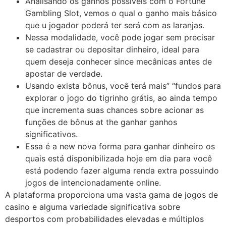
Analisando os ganhos possíveis com o Fortune
Gambling Slot, vemos o qual o ganho mais básico
que u jogador poderá ter será com as laranjas.
Nessa modalidade, você pode jogar sem precisar
se cadastrar ou depositar dinheiro, ideal para
quem deseja conhecer since mecânicas antes de
apostar de verdade.
Usando exista bônus, você terá mais” “fundos para
explorar o jogo do tigrinho grátis, ao ainda tempo
que incrementa suas chances sobre acionar as
funções de bônus at the ganhar ganhos
significativos.
Essa é a new nova forma para ganhar dinheiro os
quais está disponibilizada hoje em dia para você
está podendo fazer alguma renda extra possuindo
jogos de intencionadamente online.
A plataforma proporciona uma vasta gama de jogos de
casino e alguma variedade significativa sobre
desportos com probabilidades elevadas e múltiplos