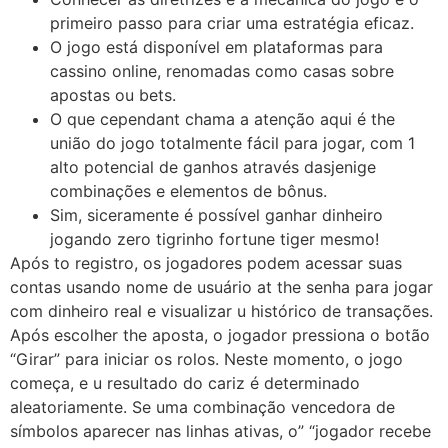
primeiro passo para criar uma estratégia eficaz.
O jogo está disponível em plataformas para
cassino online, renomadas como casas sobre
apostas ou bets.
O que cependant chama a atenção aqui é the
união do jogo totalmente fácil para jogar, com 1
alto potencial de ganhos através dasjenige
combinações e elementos de bônus.
Sim, siceramente é possível ganhar dinheiro
jogando zero tigrinho fortune tiger mesmo!
Após to registro, os jogadores podem acessar suas
contas usando nome de usuário at the senha para jogar
com dinheiro real e visualizar u histórico de transações.
Após escolher the aposta, o jogador pressiona o botão
“Girar” para iniciar os rolos. Neste momento, o jogo
começa, e u resultado do cariz é determinado
aleatoriamente. Se uma combinação vencedora de
símbolos aparecer nas linhas ativas, o” “jogador recebe