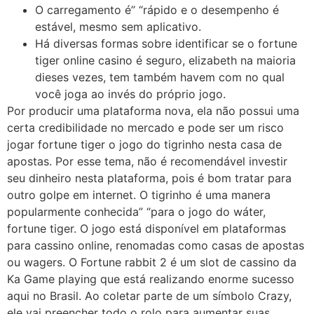
O carregamento é” “rápido e o desempenho é
estável, mesmo sem aplicativo.
Há diversas formas sobre identificar se o fortune
tiger online casino é seguro, elizabeth na maioria
dieses vezes, tem também havem com no qual
você joga ao invés do próprio jogo.
Por producir uma plataforma nova, ela não possui uma
certa credibilidade no mercado e pode ser um risco
jogar fortune tiger o jogo do tigrinho nesta casa de
apostas. Por esse tema, não é recomendável investir
seu dinheiro nesta plataforma, pois é bom tratar para
outro golpe em internet. O tigrinho é uma manera
popularmente conhecida” “para o jogo do wáter,
fortune tiger. O jogo está disponível em plataformas
para cassino online, renomadas como casas de apostas
ou wagers. O Fortune rabbit 2 é um slot de cassino da
Ka Game playing que está realizando enorme sucesso
aqui no Brasil. Ao coletar parte de um símbolo Crazy,
ele vai preencher todo o rolo para aumentar suas