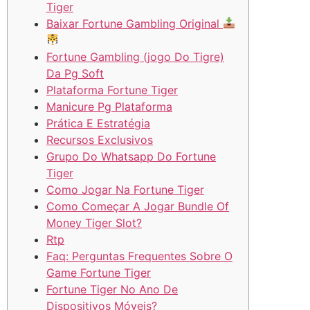
Tiger
Baixar Fortune Gambling Original
Fortune Gambling (jogo Do Tigre)
Da Pg Soft
Plataforma Fortune Tiger
Manicure Pg Plataforma
Prática E Estratégia
Recursos Exclusivos
Grupo Do Whatsapp Do Fortune
Tiger
Como Jogar Na Fortune Tiger
Como Começar A Jogar Bundle Of
Money Tiger Slot?
Rtp
Faq: Perguntas Frequentes Sobre O
Game Fortune Tiger
Fortune Tiger No Ano De
Dispositivos Móveis?