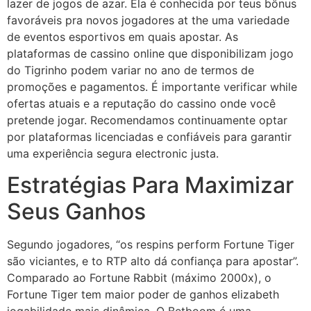
lazer de jogos de azar. Ela é conhecida por teus bônus
favoráveis pra novos jogadores at the uma variedade
de eventos esportivos em quais apostar. As
plataformas de cassino online que disponibilizam jogo
do Tigrinho podem variar no ano de termos de
promoções e pagamentos. É importante verificar while
ofertas atuais e a reputação do cassino onde você
pretende jogar. Recomendamos continuamente optar
por plataformas licenciadas e confiáveis para garantir
uma experiência segura electronic justa.
Estratégias Para Maximizar
Seus Ganhos
Segundo jogadores, “os respins perform Fortune Tiger
são viciantes, e to RTP alto dá confiança para apostar”.
Comparado ao Fortune Rabbit (máximo 2000x), o
Fortune Tiger tem maior poder de ganhos elizabeth
jogabilidade mais dinâmica. O Betboom é uma