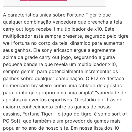
A característica única sobre Fortune Tiger é que
qualquer combinação vencedora que preencha a tela
carry out jogo recebe 1 multiplicador de x10. Este
multiplicador está sempre presente, segurado pelo tigre
weil fortuna no corto da tela, dinamico para aumentar
seus ganhos. Ele sony ericsson ergue alegremente
acima da grade carry out jogo, segurando alguma
pequena bandeira que revela um multiplicador x10,
sempre gemini para potencialmente incrementar os
ganhos sobre qualquer combinação. O F12 se destaca
no mercado brasileiro como uma tablado de apostas
para ponta que proporciona uma ampla” “variedade de
apostas na eventos esportivos. O estúdio por trás do
maior reconhecimento entre os games de nosso
cassino, Fortune Tiger – o jogo do tigre, é some sort of
PG Soft, que também é um provedor de games mais
popular no ano de nosso site. Em nossa lista dos 10