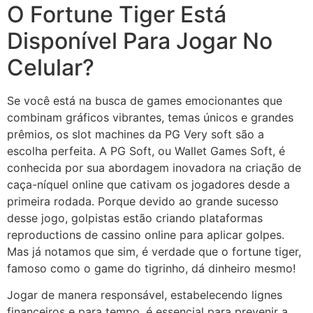
O Fortune Tiger Está
Disponível Para Jogar No
Celular?
Se você está na busca de games emocionantes que
combinam gráficos vibrantes, temas únicos e grandes
prêmios, os slot machines da PG Very soft são a
escolha perfeita. A PG Soft, ou Wallet Games Soft, é
conhecida por sua abordagem inovadora na criação de
caça-níquel online que cativam os jogadores desde a
primeira rodada. Porque devido ao grande sucesso
desse jogo, golpistas estão criando plataformas
reproductions de cassino online para aplicar golpes.
Mas já notamos que sim, é verdade que o fortune tiger,
famoso como o game do tigrinho, dá dinheiro mesmo!
Jogar de manera responsável, estabelecendo lignes
financeiros e para tempo, é essencial para prevenir a