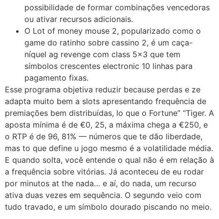
possibilidade de formar combinações vencedoras
ou ativar recursos adicionais.
O Lot of money mouse 2, popularizado como o
game do ratinho sobre cassino 2, é um caça-
níquel ag revenge com class 5×3 que tem
símbolos crescentes electronic 10 linhas para
pagamento fixas.
Esse programa objetiva reduzir because perdas e ze
adapta muito bem a slots apresentando frequência de
premiações bem distribuídas, lo que o Fortune” “Tiger. A
aposta mínima é de €0, 25, a máxima chega a €250, e
o RTP é de 96, 81% — números que te dão liberdade,
mas to que define u jogo mesmo é a volatilidade média.
E quando solta, você entende o qual não é em relação à
a frequência sobre vitórias. Já aconteceu de eu rodar
por minutos at the nada… e aí, do nada, um recurso
ativa duas vezes em sequência. O segundo veio com
tudo travado, e um símbolo dourado piscando no meio.