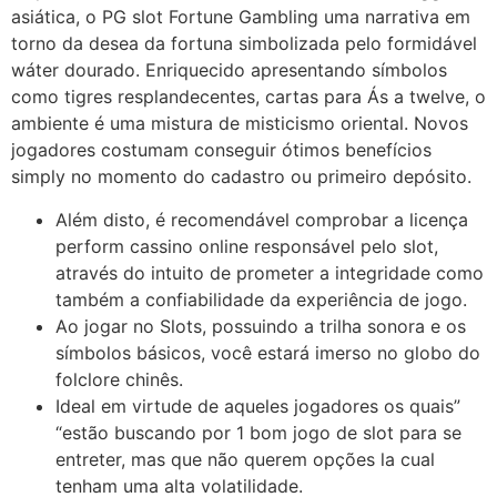
asiática, o PG slot Fortune Gambling uma narrativa em
torno da desea da fortuna simbolizada pelo formidável
wáter dourado. Enriquecido apresentando símbolos
como tigres resplandecentes, cartas para Ás a twelve, o
ambiente é uma mistura de misticismo oriental. Novos
jogadores costumam conseguir ótimos benefícios
simply no momento do cadastro ou primeiro depósito.
Além disto, é recomendável comprobar a licença
perform cassino online responsável pelo slot,
através do intuito de prometer a integridade como
também a confiabilidade da experiência de jogo.
Ao jogar no Slots, possuindo a trilha sonora e os
símbolos básicos, você estará imerso no globo do
folclore chinês.
Ideal em virtude de aqueles jogadores os quais”
“estão buscando por 1 bom jogo de slot para se
entreter, mas que não querem opções la cual
tenham uma alta volatilidade.