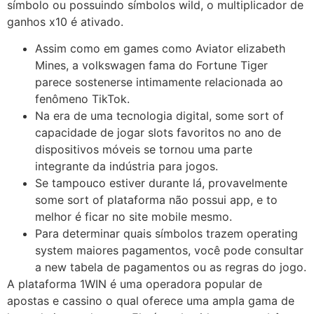
símbolo ou possuindo símbolos wild, o multiplicador de
ganhos x10 é ativado.
Assim como em games como Aviator elizabeth
Mines, a volkswagen fama do Fortune Tiger
parece sostenerse intimamente relacionada ao
fenômeno TikTok.
Na era de uma tecnologia digital, some sort of
capacidade de jogar slots favoritos no ano de
dispositivos móveis se tornou uma parte
integrante da indústria para jogos.
Se tampouco estiver durante lá, provavelmente
some sort of plataforma não possui app, e to
melhor é ficar no site mobile mesmo.
Para determinar quais símbolos trazem operating
system maiores pagamentos, você pode consultar
a new tabela de pagamentos ou as regras do jogo.
A plataforma 1WIN é uma operadora popular de
apostas e cassino o qual oferece uma ampla gama de