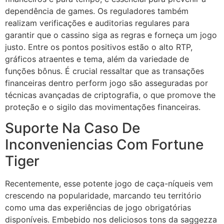
dependência de games. Os reguladores também
realizam verificações e auditorias regulares para
garantir que o cassino siga as regras e forneça um jogo
justo. Entre os pontos positivos estão o alto RTP,
gráficos atraentes e tema, além da variedade de
funções bônus. É crucial ressaltar que as transações
financeiras dentro perform jogo são asseguradas por
técnicas avançadas de criptografia, o que promove the
proteção e o sigilo das movimentações financeiras.
Suporte Na Caso De
Inconveniencias Com Fortune
Tiger
Recentemente, esse potente jogo de caça-níqueis vem
crescendo na popularidade, marcando teu território
como uma das experiências de jogo obrigatórias
disponíveis. Embebido nos deliciosos tons da saggezza