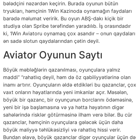
bələdçini nəzərdən keçirin. Burada oyunun bütün
tryukları, həmçinin 1Win Kazinoda oynamağın faydaları
barədə məlumat veririk. Bu oyun ABŞ-dakı kiçik bir
studiya olan Spribe tərəfindən yaradılıb. İş orasındadır
ki, 1Win Aviatoru oynamaq çox asandır – onun qaydaları
ən sadə slotun qaydalarından çətin deyil.
Aviator Oyunun Saytı
Böyük məbləğlərin qazanılması, oyunçulara yalnız
maddi” “rahatlıq deyil, həm də öz qabiliyyətlərinə olan
inamı artırır. Oyunçuların əldə etdikləri bu qazanclar, çox
vaxt onların həyatlarında yeni imkanlar açır. Məsələn,
böyük bir qazanc, bir oyunçunun borclarını ödəməsinə,
yeni bir işə başlamasına və ya hətta həyatının digər
sahələrində risklər götürməsinə ilham verə bilər. Bu cür
qazanclar, həmçinin oyunçulara gələcək üçün daha
böyük maliyyə təhlükəsizliyi və rahatlıq hissi verir.
Bundan əlavə, böyük qazanclar digər oyunçular üçün də