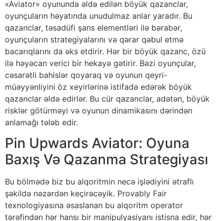
«Aviator» oyununda əldə edilən böyük qazanclar,
oyunçuların həyatında unudulmaz anlar yaradır. Bu
qazanclar, təsadüfi şans elementləri ilə bərabər,
oyunçuların strategiyalarını və qərar qəbul etmə
bacarıqlarını da əks etdirir. Hər bir böyük qazanc, özü
ilə həyəcan verici bir hekayə gətirir. Bəzi oyunçular,
cəsarətli bahislər qoyaraq və oyunun qeyri-
müəyyənliyini öz xeyirlərinə istifadə edərək böyük
qazanclar əldə edirlər. Bu cür qazanclar, adətən, böyük
risklər götürməyi və oyunun dinamikasını dərindən
anlamağı tələb edir.
Pin Upwards Aviator: Oyuna
Baxış Və Qazanma Strategiyası
Bu bölmədə biz bu alqoritmin necə işlədiyini ətraflı
şəkildə nəzərdən keçirəcəyik. Provably Fair
texnologiyasına əsaslanan bu alqoritm operator
tərəfindən hər hansı bir manipulyasiyanı istisna edir, hər