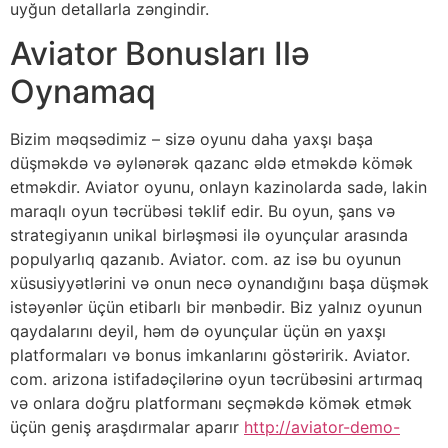
uyğun detallarla zəngindir.
Aviator Bonusları Ilə
Oynamaq
Bizim məqsədimiz – sizə oyunu daha yaxşı başa
düşməkdə və əylənərək qazanc əldə etməkdə kömək
etməkdir. Aviator oyunu, onlayn kazinolarda sadə, lakin
maraqlı oyun təcrübəsi təklif edir. Bu oyun, şans və
strategiyanın unikal birləşməsi ilə oyunçular arasında
populyarlıq qazanıb. Aviator. com. az isə bu oyunun
xüsusiyyətlərini və onun necə oynandığını başa düşmək
istəyənlər üçün etibarlı bir mənbədir. Biz yalnız oyunun
qaydalarını deyil, həm də oyunçular üçün ən yaxşı
platformaları və bonus imkanlarını göstəririk. Aviator.
com. arizona istifadəçilərinə oyun təcrübəsini artırmaq
və onlara doğru platformanı seçməkdə kömək etmək
üçün geniş araşdırmalar aparır
http://aviator-demo-