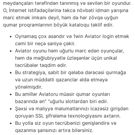
meydançaları tərəfindən tanınmış və sevilən bir oyundur.
O, İnternet istifadəçilərinə təkcə növbəti idman yarışına
mərc etmək imkanı deyil, həm də hər zövqə uyğun
qumar proqramlarının böyük kataloqu təklif edir.
Oynamaq çox asandır və 1win Aviator login etmək
cəmi bir neçə saniyə çəkir.
Aviator oyunu həm uğurlu mərc edən oyunçular,
həm də məğlubiyyətlə üzləşənlər üçün unikal
təcrübələr təqdim edir.
Bu strategiya, sabit bir qələbə dərəcəsi qurmağa
və uzun müddətli qazanclar əldə etməyə
yönəlmişdir.
Bu amillər Aviatoru müasir qumar oyunları
bazarında ən” “uğurlu slotlardan biri edir.
Şəxsi və maliyyə məlumatlarınızı icazəsiz girişdən
qoruyan SSL şifrələmə texnologiyasını axtarın.
Bu yolla siz oyun təcrübənizi genişləndirə və
qazanma şansınızı artıra bilərsiniz.