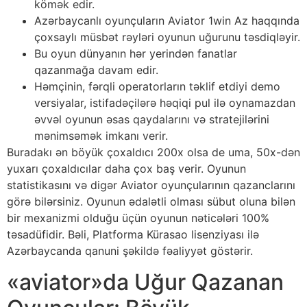
kömək edir.
Azərbaycanlı oyunçuların Aviator 1win Az haqqında
çoxsaylı müsbət rəyləri oyunun uğurunu təsdiqləyir.
Bu oyun dünyanın hər yerindən fanatlar
qazanmağa davam edir.
Həmçinin, fərqli operatorların təklif etdiyi demo
versiyalar, istifadəçilərə həqiqi pul ilə oynamazdan
əvvəl oyunun əsas qaydalarını və stratejilərini
mənimsəmək imkanı verir.
Buradakı ən böyük çoxaldıcı 200x olsa de uma, 50x-dən
yuxarı çoxaldıcılar daha çox baş verir. Oyunun
statistikasını və digər Aviator oyunçularının qazanclarını
görə bilərsiniz. Oyunun ədalətli olması sübut oluna bilən
bir mexanizmi olduğu üçün oyunun nəticələri 100%
təsadüfidir. Bəli, Platforma Kürasao lisenziyası ilə
Azərbaycanda qanuni şəkildə fəaliyyət göstərir.
«aviator»da Uğur Qazanan