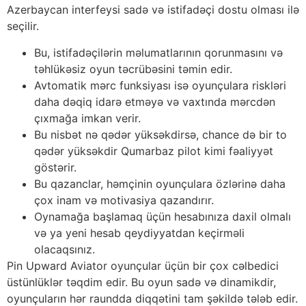
Azerbaycan interfeysi sadə və istifadəçi dostu olması ilə
seçilir.
Bu, istifadəçilərin məlumatlarının qorunmasını və
təhlükəsiz oyun təcrübəsini təmin edir.
Avtomatik mərc funksiyası isə oyunçulara riskləri
daha dəqiq idarə etməyə və vaxtında mərcdən
çıxmağa imkan verir.
Bu nisbət nə qədər yüksəkdirsə, chance də bir to
qədər yüksəkdir Qumarbaz pilot kimi fəaliyyət
göstərir.
Bu qazanclar, həmçinin oyunçulara özlərinə daha
çox inam və motivasiya qazandırır.
Oynamağa başlamaq üçün hesabınıza daxil olmalı
və ya yeni hesab qeydiyyatdan keçirməli
olacaqsınız.
Pin Upward Aviator oyunçular üçün bir çox cəlbedici
üstünlüklər təqdim edir. Bu oyun sadə və dinamikdir,
oyunçuların hər raundda diqqətini tam şəkildə tələb edir.