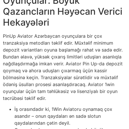
Oyunçular: Böyük
Qazancların Həyəcan Verici
Hekayələri
PinUp Aviator Azərbaycan oyunçulara bir çox
tranzaksiya metodları təklif edir. Müxtəlif minimum
depozit variantları oyuna başlamağı rahat və sadə edir.
Bundan əlavə, yüksək çıxarış limitləri uduşları asanlıqla
nağdlaşdırmağa imkan verir. Aviator Pin Up-da depozit
qoymaq və ahora uduşları çıxarmaq üçün kassir
bölməsinə keçin. Tranzaksiyalar sürətlidir və müxtəlif
ödəniş üsulları prosesi asanlaşdıracaq. Aviator 1win
oyunçular üçün tam təhlükəsiz və lisenziyalı bir oyun
təcrübəsi təklif edir.
İş orasındadır ki, 1Win Aviatoru oynamaq çox
asandır – onun qaydaları ən sadə slotun
qaydalarından çətin deyil.