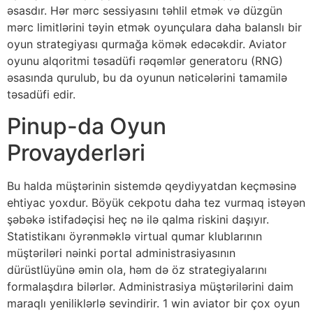
əsasdır. Hər mərc sessiyasını təhlil etmək və düzgün
mərc limitlərini təyin etmək oyunçulara daha balanslı bir
oyun strategiyası qurmağa kömək edəcəkdir. Aviator
oyunu alqoritmi təsadüfi rəqəmlər generatoru (RNG)
əsasında qurulub, bu da oyunun nəticələrini tamamilə
təsadüfi edir.
Pinup-da Oyun
Provayderləri
Bu halda müştərinin sistemdə qeydiyyatdan keçməsinə
ehtiyac yoxdur. Böyük cekpotu daha tez vurmaq istəyən
şəbəkə istifadəçisi heç nə ilə qalma riskini daşıyır.
Statistikanı öyrənməklə virtual qumar klublarının
müştəriləri nəinki portal administrasiyasının
dürüstlüyünə əmin ola, həm də öz strategiyalarını
formalaşdıra bilərlər. Administrasiya müştərilərini daim
maraqlı yeniliklərlə sevindirir. 1 win aviator bir çox oyun