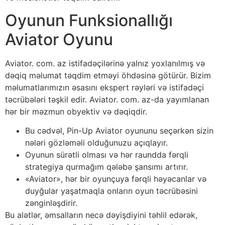
Oyunun Funksionallığı
Aviator Oyunu
Aviator. com. az istifadəçilərinə yalnız yoxlanılmış və
dəqiq məlumat təqdim etməyi öhdəsinə götürür. Bizim
məlumatlarımızın əsasını ekspert rəyləri və istifadəçi
təcrübələri təşkil edir. Aviator. com. az-da yayımlanan
hər bir məzmun obyektiv və dəqiqdir.
Bu cədvəl, Pin-Up Aviator oyununu seçərkən sizin
nələri gözləməli olduğunuzu açıqlayır.
Oyunun sürətli olması və hər raundda fərqli
strategiya qurmağım qələbə şansımı artırır.
«Aviator», hər bir oyunçuya fərqli həyəcanlar və
duyğular yaşatmaqla onların oyun təcrübəsini
zənginləşdirir.
Bu alətlər, əmsalların necə dəyişdiyini təhlil edərək,