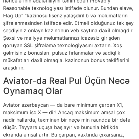
nəticələrinin ədalətliliyini təmin edən Provably
Reasonable texnologiyası istifadə olunur. Bundan əlavə,
Flag Up” “kazinosu lisenziyalaşdırılıb və məlumatların
şifrələnməsindən istifadə edir. Etməli olduğunuz tək şey
seçdiyiniz onlayn kazinonun veb saytına daxil olmaqdır.
Şəxsi və maliyyə məlumatlarınızı icazəsiz girişdən
qoruyan SSL şifrələmə texnologiyasını axtarın. Xoş
gəlmisiniz bonusları, pulsuz fırlanmalar və sadiqlik
mükafatları daxil olmaqla, kazinonun bonus təkliflərini
araşdırın.
Aviator-da Real Pul Üçün Necə
Oynamaq Olar
Aviator azerbaycan — da bare minimum çarpan X1,
maksimum isə X — dir! Ancaq maksimum əmsal çox
nadir hallarda, təxminən bir neçə min raundda bir dəfə
düşür. Təyyarə uçuşa başlayır və bununla birlikdə
ekranda əmsal artır. Bu çarpan, vaxtında çıxarsanız,