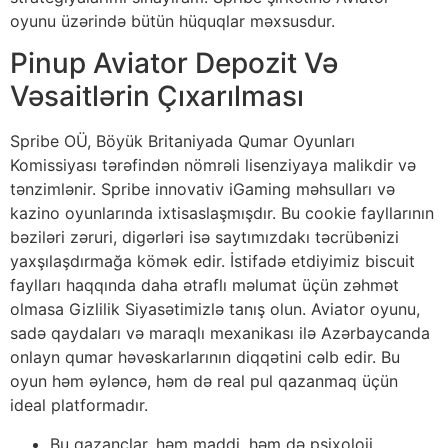
oyunu üzərində bütün hüquqlar məxsusdur.
Pinup Aviator Depozit Və
Vəsaitlərin Çıxarılması
Spribe OÜ, Böyük Britaniyada Qumar Oyunları
Komissiyası tərəfindən nömrəli lisenziyaya malikdir və
tənzimlənir. Spribe innovativ iGaming məhsulları və
kazino oyunlarında ixtisaslaşmışdır. Bu cookie fayllarının
bəziləri zəruri, digərləri isə saytımızdakı təcrübənizi
yaxşılaşdırmağa kömək edir. İstifadə etdiyimiz biscuit
faylları haqqında daha ətraflı məlumat üçün zəhmət
olmasa Gizlilik Siyasətimizlə tanış olun. Aviator oyunu,
sadə qaydaları və maraqlı mexanikası ilə Azərbaycanda
onlayn qumar həvəskarlarının diqqətini cəlb edir. Bu
oyun həm əyləncə, həm də real pul qazanmaq üçün
ideal platformadır.
Bu qazanclar, həm maddi, həm də psixoloji