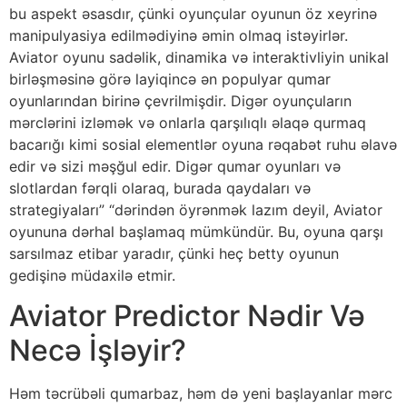
bu aspekt əsasdır, çünki oyunçular oyunun öz xeyrinə
manipulyasiya edilmədiyinə əmin olmaq istəyirlər.
Aviator oyunu sadəlik, dinamika və interaktivliyin unikal
birləşməsinə görə layiqincə ən populyar qumar
oyunlarından birinə çevrilmişdir. Digər oyunçuların
mərclərini izləmək və onlarla qarşılıqlı əlaqə qurmaq
bacarığı kimi sosial elementlər oyuna rəqabət ruhu əlavə
edir və sizi məşğul edir. Digər qumar oyunları və
slotlardan fərqli olaraq, burada qaydaları və
strategiyaları” “dərindən öyrənmək lazım deyil, Aviator
oyununa dərhal başlamaq mümkündür. Bu, oyuna qarşı
sarsılmaz etibar yaradır, çünki heç betty oyunun
gedişinə müdaxilə etmir.
Aviator Predictor Nədir Və
Necə İşləyir?
Həm təcrübəli qumarbaz, həm də yeni başlayanlar mərc