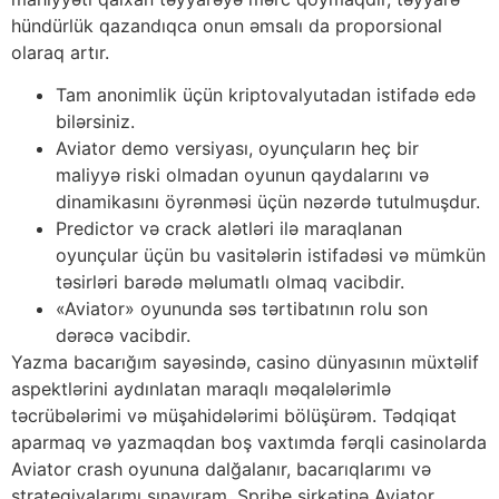
hündürlük qazandıqca onun əmsalı da proporsional
olaraq artır.
Tam anonimlik üçün kriptovalyutadan istifadə edə
bilərsiniz.
Aviator demo versiyası, oyunçuların heç bir
maliyyə riski olmadan oyunun qaydalarını və
dinamikasını öyrənməsi üçün nəzərdə tutulmuşdur.
Predictor və crack alətləri ilə maraqlanan
oyunçular üçün bu vasitələrin istifadəsi və mümkün
təsirləri barədə məlumatlı olmaq vacibdir.
«Aviator» oyununda səs tərtibatının rolu son
dərəcə vacibdir.
Yazma bacarığım sayəsində, casino dünyasının müxtəlif
aspektlərini aydınlatan maraqlı məqalələrimlə
təcrübələrimi və müşahidələrimi bölüşürəm. Tədqiqat
aparmaq və yazmaqdan boş vaxtımda fərqli casinolarda
Aviator crash oyununa dalğalanır, bacarıqlarımı və
strategiyalarımı sınayıram. Spribe şirkətinə Aviator