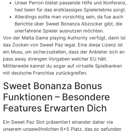
Unser Perron bietet passende Hilfe und Konferenz,
had been für das erstklassiges Spielerlebnis sorgt.
Allerdings sollte man vorsichtig sein, da fue auch
Berichte über Sweet Bonanza Abzocker gibt, die
unerfahrene Spieler ausnutzen möchten.
Von der Malta Game playing Authority verfügt, dann ist
das Zocken von Sweet Paz legal. Eine diese Lizenz ist
ein Muss, um sicherzustellen, dass der Anbieter sich an
pass away strengen Vorgaben welcher EU hält.
Mittlerweile kannst du sogar auf virtuelle Spielbanken
mit deutsche Franchise zurückgreifen.
Sweet Bonanza Bonus
Funktionen – Besondere
Features Erwarten Dich
Ein Sweet Paz Slot präsentiert einander daher via
unserem ungewöhnlichen 6×5 Platz, das so gefunden