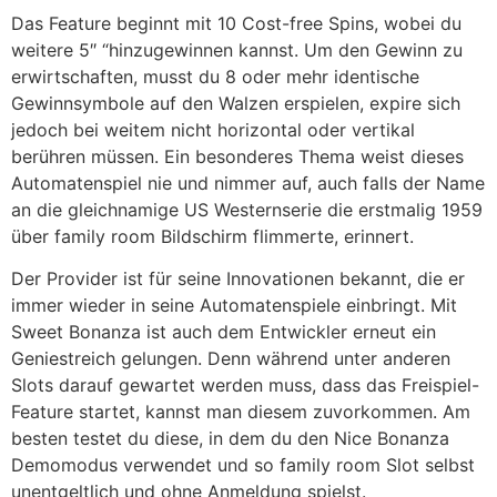
Das Feature beginnt mit 10 Cost-free Spins, wobei du
weitere 5″ “hinzugewinnen kannst. Um den Gewinn zu
erwirtschaften, musst du 8 oder mehr identische
Gewinnsymbole auf den Walzen erspielen, expire sich
jedoch bei weitem nicht horizontal oder vertikal
berühren müssen. Ein besonderes Thema weist dieses
Automatenspiel nie und nimmer auf, auch falls der Name
an die gleichnamige US Westernserie die erstmalig 1959
über family room Bildschirm flimmerte, erinnert.
Der Provider ist für seine Innovationen bekannt, die er
immer wieder in seine Automatenspiele einbringt. Mit
Sweet Bonanza ist auch dem Entwickler erneut ein
Geniestreich gelungen. Denn während unter anderen
Slots darauf gewartet werden muss, dass das Freispiel-
Feature startet, kannst man diesem zuvorkommen. Am
besten testet du diese, in dem du den Nice Bonanza
Demomodus verwendet und so family room Slot selbst
unentgeltlich und ohne Anmeldung spielst.