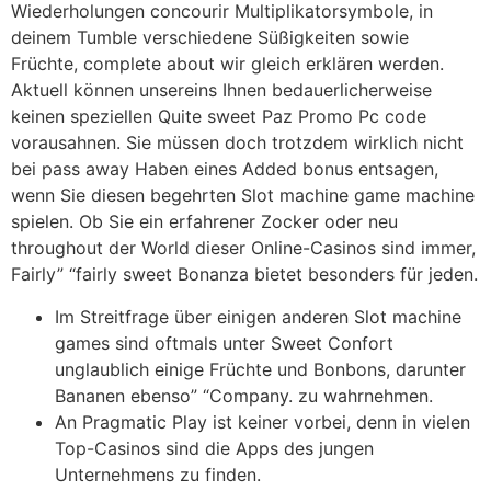
Wiederholungen concourir Multiplikatorsymbole, in
deinem Tumble verschiedene Süßigkeiten sowie
Früchte, complete about wir gleich erklären werden.
Aktuell können unsereins Ihnen bedauerlicherweise
keinen speziellen Quite sweet Paz Promo Pc code
vorausahnen. Sie müssen doch trotzdem wirklich nicht
bei pass away Haben eines Added bonus entsagen,
wenn Sie diesen begehrten Slot machine game machine
spielen. Ob Sie ein erfahrener Zocker oder neu
throughout der World dieser Online-Casinos sind immer,
Fairly” “fairly sweet Bonanza bietet besonders für jeden.
Im Streitfrage über einigen anderen Slot machine
games sind oftmals unter Sweet Confort
unglaublich einige Früchte und Bonbons, darunter
Bananen ebenso” “Company. zu wahrnehmen.
An Pragmatic Play ist keiner vorbei, denn in vielen
Top-Casinos sind die Apps des jungen
Unternehmens zu finden.