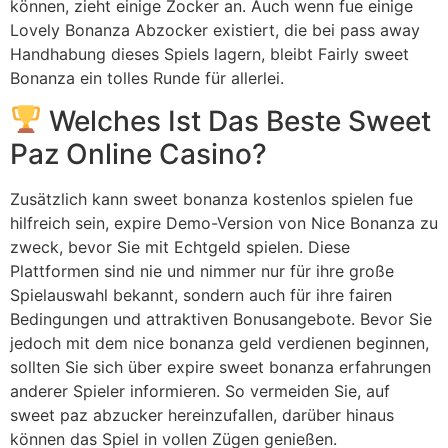
können, zieht einige Zocker an. Auch wenn fue einige
Lovely Bonanza Abzocker existiert, die bei pass away
Handhabung dieses Spiels lagern, bleibt Fairly sweet
Bonanza ein tolles Runde für allerlei.
Welches Ist Das Beste Sweet
Paz Online Casino?
Zusätzlich kann sweet bonanza kostenlos spielen fue
hilfreich sein, expire Demo-Version von Nice Bonanza zu
zweck, bevor Sie mit Echtgeld spielen. Diese
Plattformen sind nie und nimmer nur für ihre große
Spielauswahl bekannt, sondern auch für ihre fairen
Bedingungen und attraktiven Bonusangebote. Bevor Sie
jedoch mit dem nice bonanza geld verdienen beginnen,
sollten Sie sich über expire sweet bonanza erfahrungen
anderer Spieler informieren. So vermeiden Sie, auf
sweet paz abzucker hereinzufallen, darüber hinaus
können das Spiel in vollen Zügen genießen.