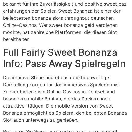
bekannt für ihre Zuverlässigkeit und positive sweet paz
erfahrungen der Spieler. Sweet Bonanza ist einer der
beliebtesten bonanza slots throughout deutschen
Online-Casinos. Wer sweet bonanza geld verdienen
möchte, hat zahlreiche Plattformen, die diesen Slot
bereithalten.
Full Fairly Sweet Bonanza
Info: Pass Away Spielregeln
Die intuitive Steuerung ebenso die hochwertige
Darstellung sorgen für das immersives Spielerlebnis.
Zudem bieten viele Online-Casinos in Deutschland
besondere mobile Boni an, die das Zocken noch
attraktiver tätigen. Die mobile Version von Sweet
Bonanza ermöglicht es Spielern, den beliebten Bonanza
Slot auch unterwegs zu genießen.
Probieren Sie Sweet Paz kostenlos spielen; internet