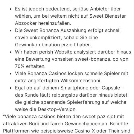
Es ist jedoch bedeutend, seriöse Anbieter über
wählen, um bei weitem nicht auf Sweet Bienestar
Abzocker hereinzufallen.
Die Sweet Bonanza Auszahlung erfolgt schnell
sowie unkompliziert, sobald Sie eine
Gewinnkombination erzielt haben.
Wir haben perish Website analysiert darüber hinaus
eine Bewertung vonseiten sweet-bonanza. co von
70% erhalten.
Viele Bonanza Casinos locken schnelle Spieler mit
extra angefertigten Willkommensboni.
Egal ob auf deinem Smartphone oder Capsule –
das Runde läuft reibungslos darüber hinaus bietet
die gleiche spannende Spielerfahrung auf welche
weise die Desktop-Version.
“Viele bonanza casinos bieten den sweet paz slot mit
attraktiven Boni und fairen Gewinnchancen an. Beliebte
Plattformen wie beispielsweise Casino-X oder Their sind