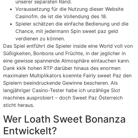
unserer separaten Rand.
Voraussetzung für die Nutzung dieser Website
Casinofm. de ist die Vollendung des 18.
Spieler schätzen die einfache Bedienung und die
Chance, mit jedermann Spin sweet paz geld
verdienen zu können.
Das Spiel entführt die Spieler inside eine World voll von
Süßigkeiten, Bonbons und Früchte, in der jeglicher in
eine gewisse spannende Atmosphäre eintauchen kann.
Dank kklk hohen RTP darüber hinaus des enormen
maximalen Multiplikators koennte Fairly sweet Paz den
Spielern beeindruckende Gewinne bescheren. Als
langjähriger Casino-Tester habe ich unzählige Slot
machines ausprobiert – doch Sweet Paz Österreich
sticht heraus.
Wer Loath Sweet Bonanza
Entwickelt?