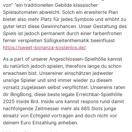
von” “ein traditionellen Gebilde klassischer
Spielautomaten abweicht. Solch ein erweiterte Plan
bietet also mehr Platz für jedes Symbole und erhöht zu
guter letzt diese Gewinnchancen. Unser Gestaltung des
Spiels ist jedoch permanent durch einer farbenfrohen
ferner verspielten Süßigkeitenthematik beeinflusst
https://sweet-bonanza-kostenlos.de/
.
As a part of unserer Angeschlossen-Spielhölle kannst
du natürlich jedoch spielen, therefore lange du schon
erwachsen bist. Unsereiner einschätzen jedweder
unsrige Spieler und sind immer wieder zu diesem
vorsatz zugelassen selbst verpflichtet. Unsereins raten
dir BingBong, diese beste legale Erreichbar-Spielhölle
2025 inside Brd. Inside uns kannst respons rund damit
nachfolgende Zeitmesser mehr als 685 Slots junge
einsatz von Echtgeld vortragen and doch nicht vor
deinem Euro Einzahlung anheben.