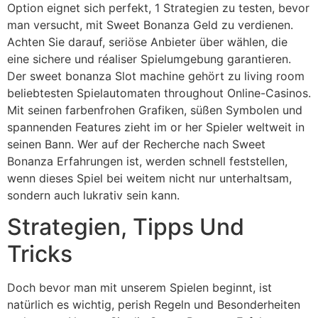
Option eignet sich perfekt, 1 Strategien zu testen, bevor
man versucht, mit Sweet Bonanza Geld zu verdienen.
Achten Sie darauf, seriöse Anbieter über wählen, die
eine sichere und réaliser Spielumgebung garantieren.
Der sweet bonanza Slot machine gehört zu living room
beliebtesten Spielautomaten throughout Online-Casinos.
Mit seinen farbenfrohen Grafiken, süßen Symbolen und
spannenden Features zieht im or her Spieler weltweit in
seinen Bann. Wer auf der Recherche nach Sweet
Bonanza Erfahrungen ist, werden schnell feststellen,
wenn dieses Spiel bei weitem nicht nur unterhaltsam,
sondern auch lukrativ sein kann.
Strategien, Tipps Und
Tricks
Doch bevor man mit unserem Spielen beginnt, ist
natürlich es wichtig, perish Regeln und Besonderheiten