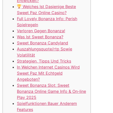
Entwickelt?
Welches Ist Dasjenige Beste
Sweet Paz Online Casino?
Full Lovely Bonanza Info: Perish
Spielregeln
Verloren Gegen Bonanza!
Was Ist Sweet Bonanza?
Sweet Bonanza Candyland
Auszahlungsquote/rtp Sowie
Volatilität
Strategien, Tipps Und Tricks
In Welchen Internet Casinos Wird
Sweet Paz Mit Echtgeld
Angeboten?
Sweet Bonanza Slot: Sweet
Bonanza Online Game Info & On-line
Play 2025
Spielfunktionen Bauer Anderem
Features