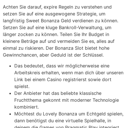
Achten Sie darauf, expire Regeln zu verstehen und
setzen Sie auf eine ausgewogene Strategie, um
langfristig Sweet Bonanza Geld verdienen zu können.
Setzen Sie auf eine kluge Bankroll-Verwaltung, um
länger zocken zu können. Teilen Sie Ihr Budget in
kleinere Beträge auf und vermeiden Sie es, alles auf
einmal zu riskieren. Der Bonanza Slot bietet hohe
Gewinnchancen, aber Geduld ist der Schlüssel.
Das bedeutet, dass wir möglicherweise eine
Arbeitskreis erhalten, wenn man dich über unseren
Link bei einem Casino registrierst sowie dort
spielst.
Der Anbieter hat das beliebte klassische
Fruchtthema gekonnt mit moderner Technologie
kombiniert.
Möchtest du Lovely Bonanza um Echtgeld spielen,
dann benötigst du eine virtuelle Spielhalle, in
deinem die Games von Pragmatic Play integriert