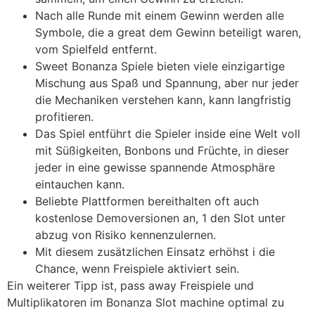
Nach alle Runde mit einem Gewinn werden alle
Symbole, die a great dem Gewinn beteiligt waren,
vom Spielfeld entfernt.
Sweet Bonanza Spiele bieten viele einzigartige
Mischung aus Spaß und Spannung, aber nur jeder
die Mechaniken verstehen kann, kann langfristig
profitieren.
Das Spiel entführt die Spieler inside eine Welt voll
mit Süßigkeiten, Bonbons und Früchte, in dieser
jeder in eine gewisse spannende Atmosphäre
eintauchen kann.
Beliebte Plattformen bereithalten oft auch
kostenlose Demoversionen an, 1 den Slot unter
abzug von Risiko kennenzulernen.
Mit diesem zusätzlichen Einsatz erhöhst i die
Chance, wenn Freispiele aktiviert sein.
Ein weiterer Tipp ist, pass away Freispiele und
Multiplikatoren im Bonanza Slot machine optimal zu