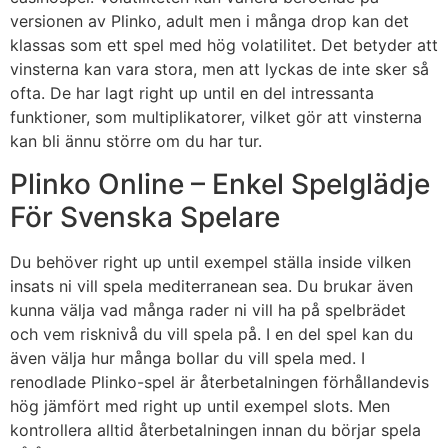
versionen av Plinko, adult men i många drop kan det
klassas som ett spel med hög volatilitet. Det betyder att
vinsterna kan vara stora, men att lyckas de inte sker så
ofta. De har lagt right up until en del intressanta
funktioner, som multiplikatorer, vilket gör att vinsterna
kan bli ännu större om du har tur.
Plinko Online – Enkel Spelglädje
För Svenska Spelare
Du behöver right up until exempel ställa inside vilken
insats ni vill spela mediterranean sea. Du brukar även
kunna välja vad många rader ni vill ha på spelbrädet
och vem risknivå du vill spela på. I en del spel kan du
även välja hur många bollar du vill spela med. I
renodlade Plinko-spel är återbetalningen förhållandevis
hög jämfört med right up until exempel slots. Men
kontrollera alltid återbetalningen innan du börjar spela