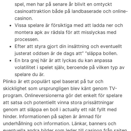
spel, men har på senare år blivit en omtyckt
casinoattraktion både på landbaserade och online-
casinon.
Vissa spelare är försiktiga med att ladda ner och
montera apk av rädsla för att misslyckas med
processen.
Efter att styra gjort din insättning och eventuellt
justerat oddsen är de dags att” “släppa bollen.
En bra grej här är att lyckas du kan anpassa
volatilitet i spelet själv, beroende på vilken typ av
spelare du är.
Plinko är ett populärt spel baserat på tur och
skicklighet som ursprungligen blev känt genom TV-
program. Onlineversionerna gör det enkelt för spelare
att satsa och potentiellt vinna stora prissättningar
genom att släppa en boll i actually ett nät fyllt med
hinder. Informationen på sajten är ämnad för
underhållning och information. Länkar, banners och
eventuella andra bilder som leder till casinon från sajten