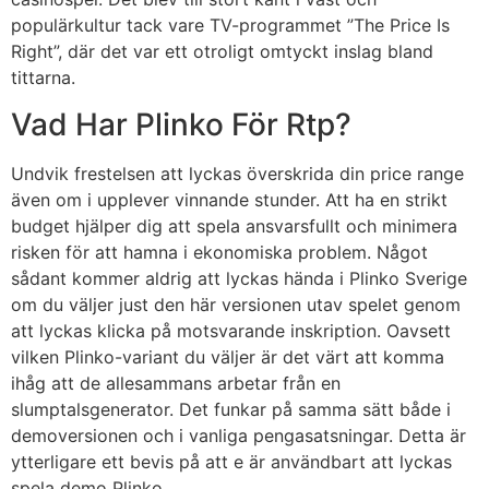
populärkultur tack vare TV-programmet ”The Price Is
Right”, där det var ett otroligt omtyckt inslag bland
tittarna.
Vad Har Plinko För Rtp?
Undvik frestelsen att lyckas överskrida din price range
även om i upplever vinnande stunder. Att ha en strikt
budget hjälper dig att spela ansvarsfullt och minimera
risken för att hamna i ekonomiska problem. Något
sådant kommer aldrig att lyckas hända i Plinko Sverige
om du väljer just den här versionen utav spelet genom
att lyckas klicka på motsvarande inskription. Oavsett
vilken Plinko-variant du väljer är det värt att komma
ihåg att de allesammans arbetar från en
slumptalsgenerator. Det funkar på samma sätt både i
demoversionen och i vanliga pengasatsningar. Detta är
ytterligare ett bevis på att e är användbart att lyckas
spela demo Plinko.