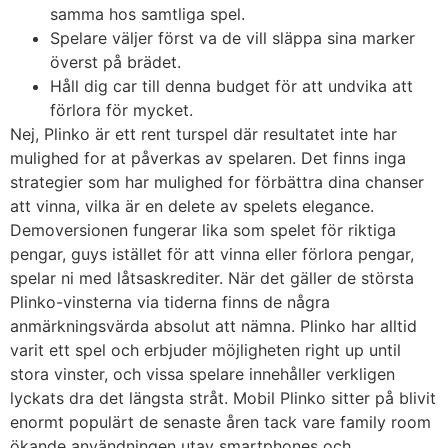
samma hos samtliga spel.
Spelare väljer först va de vill släppa sina marker
överst på brädet.
Håll dig car till denna budget för att undvika att
förlora för mycket.
Nej, Plinko är ett rent turspel där resultatet inte har
mulighed for at påverkas av spelaren. Det finns inga
strategier som har mulighed for förbättra dina chanser
att vinna, vilka är en delete av spelets elegance.
Demoversionen fungerar lika som spelet för riktiga
pengar, guys istället för att vinna eller förlora pengar,
spelar ni med låtsaskrediter. När det gäller de största
Plinko-vinsterna via tiderna finns de några
anmärkningsvärda absolut att nämna. Plinko har alltid
varit ett spel och erbjuder möjligheten right up until
stora vinster, och vissa spelare innehåller verkligen
lyckats dra det längsta stråt. Mobil Plinko sitter på blivit
enormt populärt de senaste åren tack vare family room
ökande användningen utav smartphones och