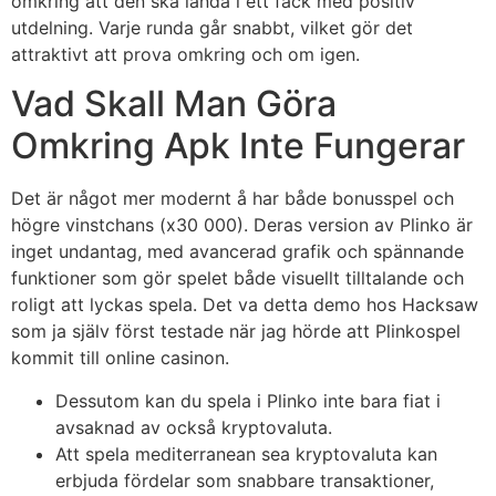
omkring att den ska landa i ett fack med positiv
utdelning. Varje runda går snabbt, vilket gör det
attraktivt att prova omkring och om igen.
Vad Skall Man Göra
Omkring Apk Inte Fungerar
Det är något mer modernt å har både bonusspel och
högre vinstchans (x30 000). Deras version av Plinko är
inget undantag, med avancerad grafik och spännande
funktioner som gör spelet både visuellt tilltalande och
roligt att lyckas spela. Det va detta demo hos Hacksaw
som ja själv först testade när jag hörde att Plinkospel
kommit till online casinon.
Dessutom kan du spela i Plinko inte bara fiat i
avsaknad av också kryptovaluta.
Att spela mediterranean sea kryptovaluta kan
erbjuda fördelar som snabbare transaktioner,