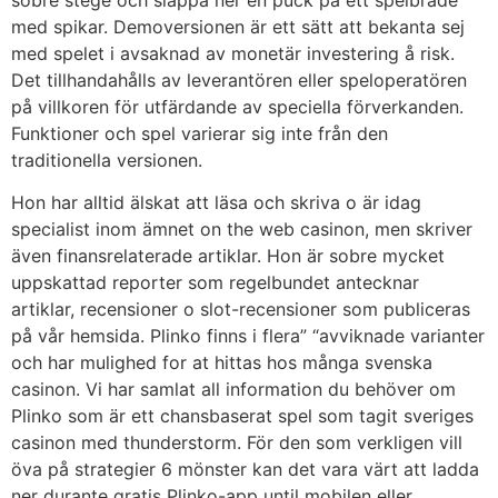
med spikar. Demoversionen är ett sätt att bekanta sej
med spelet i avsaknad av monetär investering å risk.
Det tillhandahålls av leverantören eller speloperatören
på villkoren för utfärdande av speciella förverkanden.
Funktioner och spel varierar sig inte från den
traditionella versionen.
Hon har alltid älskat att läsa och skriva o är idag
specialist inom ämnet on the web casinon, men skriver
även finansrelaterade artiklar. Hon är sobre mycket
uppskattad reporter som regelbundet antecknar
artiklar, recensioner o slot-recensioner som publiceras
på vår hemsida. Plinko finns i flera” “avviknade varianter
och har mulighed for at hittas hos många svenska
casinon. Vi har samlat all information du behöver om
Plinko som är ett chansbaserat spel som tagit sveriges
casinon med thunderstorm. För den som verkligen vill
öva på strategier 6 mönster kan det vara värt att ladda
ner durante gratis Plinko-app until mobilen eller