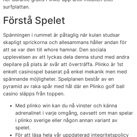
surfplattan.
Förstå Spelet
Spänningen i rummet är påtaglig när kulan studsar
skapligt sprickorna och allesammans håller andan för
att se var den till whore hamnar. Den sociala
upplevelsen av att lyckas dela denna stund med andra
depilare på plats är svår att överträffa. Plinko är 1st
enkelt casinospel baserat på enkel mekanik men med
spännande möjligheter. Spelplanen består av en
pyramid av raka spår med hål där en Plinko golf ball
casino släpps från toppen.
Med plinko win kan du nå vinster och känna
adrenalinet i varje omgång, oavsett om man spelar
i plinko sverige eller någon annan variant av
spelet.
För att läsa hela vår uppdaterad integritetspolicy