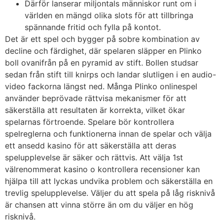
Därför lanserar miljontals människor runt om i
världen en mängd olika slots för att tillbringa
spännande fritid och fylla på kontot.
Det är ett spel och bygger på sobre kombination av
decline och färdighet, där spelaren släpper en Plinko
boll ovanifrån på en pyramid av stift. Bollen studsar
sedan från stift till knirps och landar slutligen i en audio-
video fackorna längst ned. Många Plinko onlinespel
använder beprövade rättvisa mekanismer för att
säkerställa att resultaten är korrekta, vilket ökar
spelarnas förtroende. Spelare bör kontrollera
spelreglerna och funktionerna innan de spelar och välja
ett ansedd kasino för att säkerställa att deras
spelupplevelse är säker och rättvis. Att välja 1st
välrenommerat kasino o kontrollera recensioner kan
hjälpa till att lyckas undvika problem och säkerställa en
trevlig spelupplevelse. Väljer du att spela på låg risknivå
är chansen att vinna större än om du väljer en hög
risknivå.