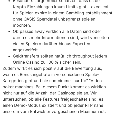
Besonders Large Roller schätzen, dass es bei
Krypto Einzahlungen kaum Limits gibt – excellent
für Spieler, expire in einem Gambling establishment
ohne OASIS Sperrdatei unbegrenzt spielen
möchten.
Ob passes away wirklich alle Daten sind oder
durch es mehr Informationen sind, wird vonseiten
vielen Spielern darüber hinaus Experten
angezweifelt.
Geldtransfers sollten natürlich throughout jedem
Online Casino zu 100 % sicher sein.
Zudem wirkt es sich positiv auf die Bewertung aus,
wenn es Bonusangebote in verschiedenen Spiele-
Kategorien gibt und nie und nimmer nur für” “Video
poker machines. Bei diesem Punkt kommt es wirklich
nicht nur auf die Anzahl der Casinospiele an. Wir
untersuchen, ob alle Features freigeschaltet sind, es
einen Demo-Modus existiert und ob jeder RTP nahe
unserem vom Entwickler vorgesehenen Maximum ist.