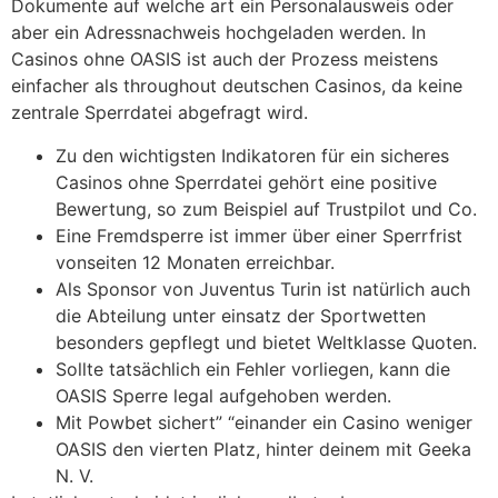
Dokumente auf welche art ein Personalausweis oder
aber ein Adressnachweis hochgeladen werden. In
Casinos ohne OASIS ist auch der Prozess meistens
einfacher als throughout deutschen Casinos, da keine
zentrale Sperrdatei abgefragt wird.
Zu den wichtigsten Indikatoren für ein sicheres
Casinos ohne Sperrdatei gehört eine positive
Bewertung, so zum Beispiel auf Trustpilot und Co.
Eine Fremdsperre ist immer über einer Sperrfrist
vonseiten 12 Monaten erreichbar.
Als Sponsor von Juventus Turin ist natürlich auch
die Abteilung unter einsatz der Sportwetten
besonders gepflegt und bietet Weltklasse Quoten.
Sollte tatsächlich ein Fehler vorliegen, kann die
OASIS Sperre legal aufgehoben werden.
Mit Powbet sichert” “einander ein Casino weniger
OASIS den vierten Platz, hinter deinem mit Geeka
N. V.