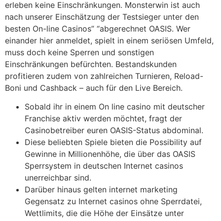
erleben keine Einschränkungen. Monsterwin ist auch
nach unserer Einschätzung der Testsieger unter den
besten On-line Casinos” “abgerechnet OASIS. Wer
einander hier anmeldet, spielt in einem seriösen Umfeld,
muss doch keine Sperren und sonstigen
Einschränkungen befürchten. Bestandskunden
profitieren zudem von zahlreichen Turnieren, Reload-
Boni und Cashback – auch für den Live Bereich.
Sobald ihr in einem On line casino mit deutscher
Franchise aktiv werden möchtet, fragt der
Casinobetreiber euren OASIS-Status abdominal.
Diese beliebten Spiele bieten die Possibility auf
Gewinne in Millionenhöhe, die über das OASIS
Sperrsystem in deutschen Internet casinos
unerreichbar sind.
Darüber hinaus gelten internet marketing
Gegensatz zu Internet casinos ohne Sperrdatei,
Wettlimits, die die Höhe der Einsätze unter