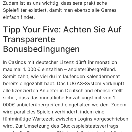
Zudem ist es uns wichtig, dass sera praktische
Spielefilter existiert, damit man ebenso alle Games
einfach findet.
Tipp Your Five: Achten Sie Auf
Transparente
Bonusbedingungen
In Casinos mit deutscher Lizenz dürft ihr monatlich
maximal 1. 000 € einzahlen – anbieterübergreifend.
Somit zählt, wie viel du im laufenden Kalendermonat
bereits eingezahlt habt. Das LUGAS-System verknüpft
alle lizenzierten Anbieter in Deutschland ebenso stellt
sicher, dass das monatliche Einzahlungslimit von 1.
000€ anbieterübergreifend eingehalten werden. Zudem
wird paralleles Spielen verhindert, indem eine
fünfminütige Wartezeit zwischen Logins vorgeschrieben
wird. Zur Umsetzung des Glücksspielstaatsvertrags