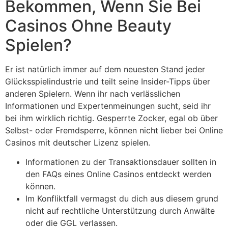
Bekommen, Wenn Sie Bei
Casinos Ohne Beauty
Spielen?
Er ist natürlich immer auf dem neuesten Stand jeder
Glücksspielindustrie und teilt seine Insider-Tipps über
anderen Spielern. Wenn ihr nach verlässlichen
Informationen und Expertenmeinungen sucht, seid ihr
bei ihm wirklich richtig. Gesperrte Zocker, egal ob über
Selbst- oder Fremdsperre, können nicht lieber bei Online
Casinos mit deutscher Lizenz spielen.
Informationen zu der Transaktionsdauer sollten in
den FAQs eines Online Casinos entdeckt werden
können.
Im Konfliktfall vermagst du dich aus diesem grund
nicht auf rechtliche Unterstützung durch Anwälte
oder die GGL verlassen.