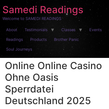
Samedi Readings
Welcome to SAMEDI READINGS
About
Testimonials
Classes
Events
Readings
Products
Brother Panic
Soul Journeys
Online Online Casino
Ohne Oasis
Sperrdatei ️
Deutschland 2025