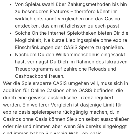
Von Spielauswahl über Zahlungsmethoden bis hin
zu besonderen Features – therefore könnt ihr
wirklich entspannt vergleichen und das Casino
entdecken, das am nützlichsten zu euch passt.
Solche On the internet Spielotheken bieten Dir die
Möglichkeit, Ne kurze Lieblingsspiele ohne expire
Einschränkungen der OASIS Sperre zu genießen.
Nachdem Du den Willkommensbonus eingesackt
hast, vermagst Du Dich im Rahmen des lukrativen
Treueprogramms auf zahlreiche Reloads und
Cashbackboni freuen.
Wer die Spielersperre OASIS umgehen will, muss sich in
addition für Online Casinos ohne OASIS befinden, die
durch eine gewisse ausländische Lizenz reguliert
werden. Ein weiterer Vergleich ist dasjenige Limit für
expire oasis spielersperre rückgängig machen, d. In
Casinos ohne Oasis können Sie sich selbst ausschließen
oder nie und nimmer, aber wenn Sie bereits eingeloggt
sind immer, haben Sie wenig Wahl, ob oasis