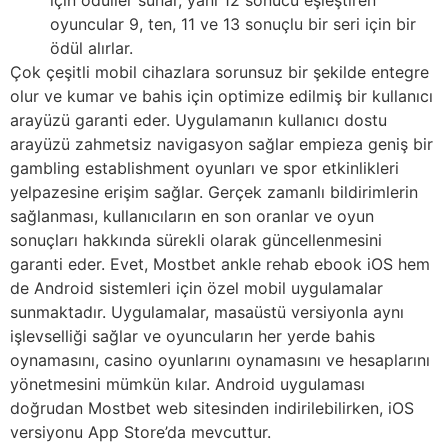
oyuncular 9, ten, 11 ve 13 sonuçlu bir seri için bir
ödül alırlar.
Çok çeşitli mobil cihazlara sorunsuz bir şekilde entegre
olur ve kumar ve bahis için optimize edilmiş bir kullanıcı
arayüzü garanti eder. Uygulamanın kullanıcı dostu
arayüzü zahmetsiz navigasyon sağlar empieza geniş bir
gambling establishment oyunları ve spor etkinlikleri
yelpazesine erişim sağlar. Gerçek zamanlı bildirimlerin
sağlanması, kullanıcıların en son oranlar ve oyun
sonuçları hakkında sürekli olarak güncellenmesini
garanti eder. Evet, Mostbet ankle rehab ebook iOS hem
de Android sistemleri için özel mobil uygulamalar
sunmaktadır. Uygulamalar, masaüstü versiyonla aynı
işlevselliği sağlar ve oyuncuların her yerde bahis
oynamasını, casino oyunlarını oynamasını ve hesaplarını
yönetmesini mümkün kılar. Android uygulaması
doğrudan Mostbet web sitesinden indirilebilirken, iOS
versiyonu App Store’da mevcuttur.