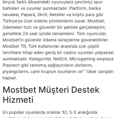
birçok farklı ülkesindeki oyunculara çevrimiçi spor
bahisleri ve oyunlar sunmaktadır. Platform, banka
havalesi, Papara, Skrill, Neteller ve kripto para gibi
Türkiye’ye özel ödeme yöntemlerini sunar. Mostbet,
ödemeleri hızlı ve güvenilir bir şekilde gerçekleştirir,
genellikle 24 saat içinde tamamlanır. Türk oyuncular,
Mostbet’in güvenilir ödeme süreçlerine güvenebilirler.
Mostbet TR, Türk kullanıcılar arasında çok çeşitli
tercihlere hitap eden geniş bir casino oyunları yelpazesi
sunmaktadır. Kategoriler, NetEnt, Microgaming empieza
Playtech gibi tanınmış sağlayıcıların slotlarını,
piyangolarını, canlı krupiye oyunlarını ve” “siber yarışları
kapsar.
Mostbet Müşteri Destek
Hizmeti
En popüler oyunlarda oranlar %1, 5-5 aralığında