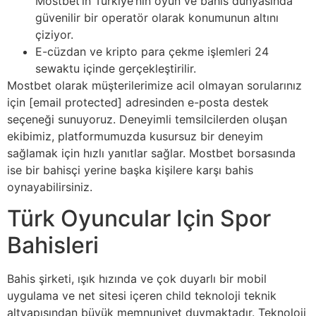
Mostbet’in Türkiye’nin oyun ve bahis dünyasında
güvenilir bir operatör olarak konumunun altını
çiziyor.
E-cüzdan ve kripto para çekme işlemleri 24
sewaktu içinde gerçekleştirilir.
Mostbet olarak müşterilerimize acil olmayan sorularınız
için [email protected] adresinden e-posta destek
seçeneği sunuyoruz. Deneyimli temsilcilerden oluşan
ekibimiz, platformumuzda kusursuz bir deneyim
sağlamak için hızlı yanıtlar sağlar. Mostbet borsasında
ise bir bahisçi yerine başka kişilere karşı bahis
oynayabilirsiniz.
Türk Oyuncular Için Spor
Bahisleri
Bahis şirketi, ışık hızında ve çok duyarlı bir mobil
uygulama ve net sitesi içeren child teknoloji teknik
altyapısından büyük memnuniyet duymaktadır. Teknoloji