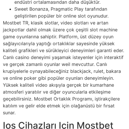
endüstri ortalamasından daha düşüktür.
Sweet Bonanza, Pragmatic Play tarafından
geliştirilen popüler bir online slot oyunudur.
Mostbet TR, klasik slotlar, video slotları ve artan
jackpotlar dahil olmak üzere çok çeşitli slot machine
game oyunlarına sahiptir. Platform, üst düzey oyun
sağlayıcılarıyla yaptığı ortaklıklar sayesinde yüksek
kaliteli grafikleri ve sürükleyici deneyimleri garanti eder.
Canlı casino deneyimi yaşamak isteyenler için interaktif
ve gerçek zamanlı oyunlar weil mevcuttur. Canlı
krupiyelerle oynayabileceğiniz blackjack, rulet, bakara
ve online poker gibi popüler oyunları deneyimleyin.
Yüksek kaliteli video akışıyla gerçek bir kumarhane
atmosferi yaratılır ve diğer oyuncularla etkileşime
geçebilirsiniz. Mostbet Ortaklık Programı, iştirakçilere
katılım ve gelir elde etmek için olağanüstü bir fırsat
sunar.
Ios Cihazları Için Mostbet