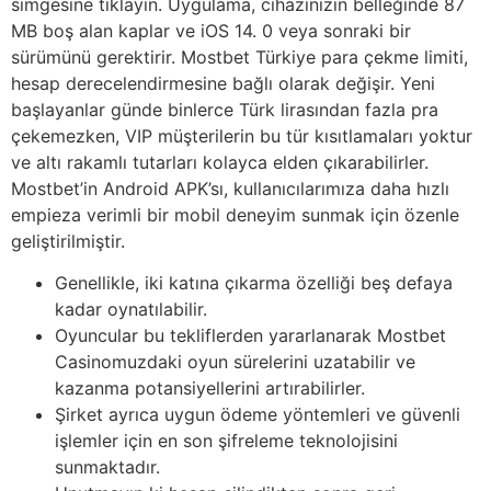
simgesine tıklayın. Uygulama, cihazınızın belleğinde 87
MB boş alan kaplar ve iOS 14. 0 veya sonraki bir
sürümünü gerektirir. Mostbet Türkiye para çekme limiti,
hesap derecelendirmesine bağlı olarak değişir. Yeni
başlayanlar günde binlerce Türk lirasından fazla pra
çekemezken, VIP müşterilerin bu tür kısıtlamaları yoktur
ve altı rakamlı tutarları kolayca elden çıkarabilirler.
Mostbet’in Android APK’sı, kullanıcılarımıza daha hızlı
empieza verimli bir mobil deneyim sunmak için özenle
geliştirilmiştir.
Genellikle, iki katına çıkarma özelliği beş defaya
kadar oynatılabilir.
Oyuncular bu tekliflerden yararlanarak Mostbet
Casinomuzdaki oyun sürelerini uzatabilir ve
kazanma potansiyellerini artırabilirler.
Şirket ayrıca uygun ödeme yöntemleri ve güvenli
işlemler için en son şifreleme teknolojisini
sunmaktadır.