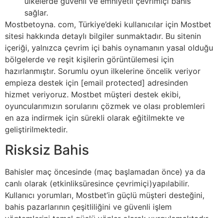
ülkelerde güvenli ve emniyetli çevrimiçi bahis
sağlar.
Mostbetoyna. com, Türkiye’deki kullanıcılar için Mostbet
sitesi hakkında detaylı bilgiler sunmaktadır. Bu sitenin
içeriği, yalnızca çevrim içi bahis oynamanın yasal olduğu
bölgelerde ve reşit kişilerin görüntülemesi için
hazırlanmıştır. Sorumlu oyun ilkelerine öncelik veriyor
empieza destek için [email protected] adresinden
hizmet veriyoruz. Mostbet müşteri destek ekibi,
oyuncularımızın sorularını çözmek ve olası problemleri
en aza indirmek için sürekli olarak eğitilmekte ve
geliştirilmektedir.
Risksiz Bahis
Bahisler maç öncesinde (maç başlamadan önce) ya da
canlı olarak (etkinliksüresince çevrimiçi)yapılabilir.
Kullanıcı yorumları, Mostbet’in güçlü müşteri desteğini,
bahis pazarlarının çeşitliliğini ve güvenli işlem