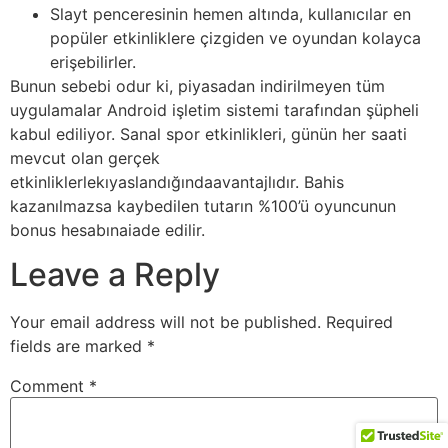
Slayt penceresinin hemen altında, kullanıcılar en
popüler etkinliklere çizgiden ve oyundan kolayca
erişebilirler.
Bunun sebebi odur ki, piyasadan indirilmeyen tüm
uygulamalar Android işletim sistemi tarafından şüpheli
kabul ediliyor. Sanal spor etkinlikleri, günün her saati
mevcut olan gerçek
etkinliklerlekıyaslandığındaavantajlıdır. Bahis
kazanılmazsa kaybedilen tutarın %100’ü oyuncunun
bonus hesabınaiade edilir.
Leave a Reply
Your email address will not be published.
Required
fields are marked
*
Comment
*