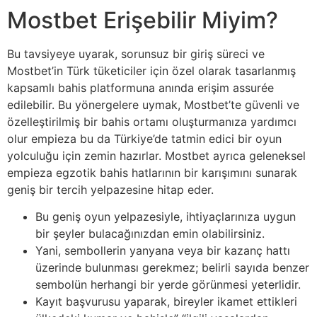
Mostbet Erişebilir Miyim?
Bu tavsiyeye uyarak, sorunsuz bir giriş süreci ve
Mostbet’in Türk tüketiciler için özel olarak tasarlanmış
kapsamlı bahis platformuna anında erişim assurée
edilebilir. Bu yönergelere uymak, Mostbet’te güvenli ve
özelleştirilmiş bir bahis ortamı oluşturmanıza yardımcı
olur empieza bu da Türkiye’de tatmin edici bir oyun
yolculuğu için zemin hazırlar. Mostbet ayrıca geleneksel
empieza egzotik bahis hatlarının bir karışımını sunarak
geniş bir tercih yelpazesine hitap eder.
Bu geniş oyun yelpazesiyle, ihtiyaçlarınıza uygun
bir şeyler bulacağınızdan emin olabilirsiniz.
Yani, sembollerin yanyana veya bir kazanç hattı
üzerinde bulunması gerekmez; belirli sayıda benzer
sembolün herhangi bir yerde görünmesi yeterlidir.
Kayıt başvurusu yaparak, bireyler ikamet ettikleri