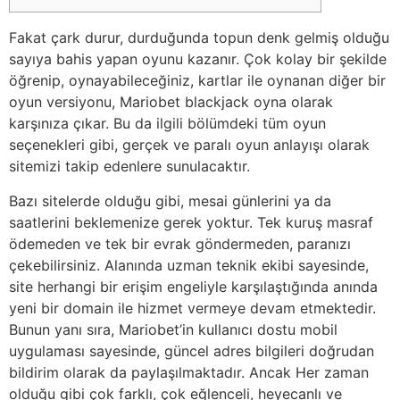
Fakat çark durur, durduğunda topun denk gelmiş olduğu
sayıya bahis yapan oyunu kazanır. Çok kolay bir şekilde
öğrenip, oynayabileceğiniz, kartlar ile oynanan diğer bir
oyun versiyonu, Mariobet blackjack oyna olarak
karşınıza çıkar. Bu da ilgili bölümdeki tüm oyun
seçenekleri gibi, gerçek ve paralı oyun anlayışı olarak
sitemizi takip edenlere sunulacaktır.
Bazı sitelerde olduğu gibi, mesai günlerini ya da
saatlerini beklemenize gerek yoktur. Tek kuruş masraf
ödemeden ve tek bir evrak göndermeden, paranızı
çekebilirsiniz. Alanında uzman teknik ekibi sayesinde,
site herhangi bir erişim engeliyle karşılaştığında anında
yeni bir domain ile hizmet vermeye devam etmektedir.
Bunun yanı sıra, Mariobet’in kullanıcı dostu mobil
uygulaması sayesinde, güncel adres bilgileri doğrudan
bildirim olarak da paylaşılmaktadır. Ancak Her zaman
olduğu gibi çok farklı, çok eğlenceli, heyecanlı ve