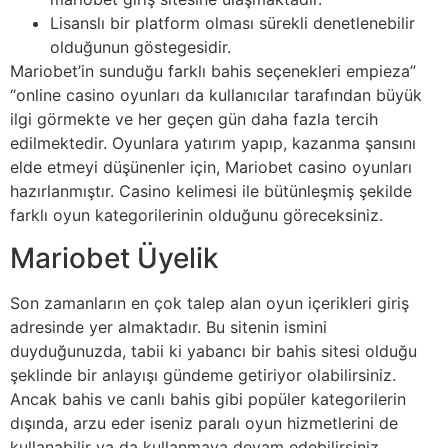
Lisanslı bir platform olması sürekli denetlenebilir
olduğunun göstegesidir.
Mariobet’in sunduğu farklı bahis seçenekleri empieza”
“online casino oyunları da kullanıcılar tarafından büyük
ilgi görmekte ve her geçen gün daha fazla tercih
edilmektedir. Oyunlara yatırım yapıp, kazanma şansını
elde etmeyi düşünenler için, Mariobet casino oyunları
hazırlanmıştır. Casino kelimesi ile bütünleşmiş şekilde
farklı oyun kategorilerinin olduğunu göreceksiniz.
Mariobet Üyelik
Son zamanların en çok talep alan oyun içerikleri giriş
adresinde yer almaktadır. Bu sitenin ismini
duyduğunuzda, tabii ki yabancı bir bahis sitesi olduğu
şeklinde bir anlayışı gündeme getiriyor olabilirsiniz.
Ancak bahis ve canlı bahis gibi popüler kategorilerin
dışında, arzu eder iseniz paralı oyun hizmetlerini de
kullanabilir ya da kullanmaya devam edebilirsiniz.