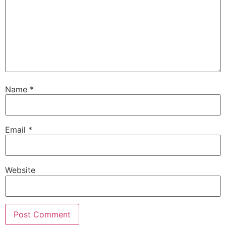
Name
*
Email
*
Website