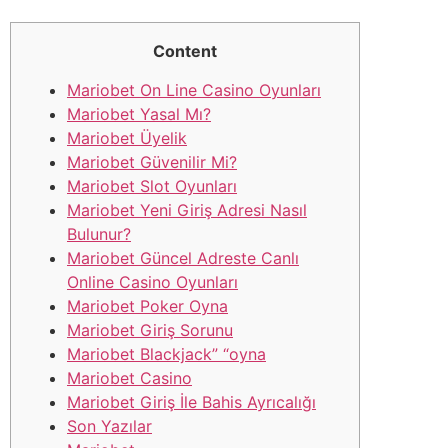
Content
Mariobet On Line Casino Oyunları
Mariobet Yasal Mı?
Mariobet Üyelik
Mariobet Güvenilir Mi?
Mariobet Slot Oyunları
Mariobet Yeni Giriş Adresi Nasıl
Bulunur?
Mariobet Güncel Adreste Canlı
Online Casino Oyunları
Mariobet Poker Oyna
Mariobet Giriş Sorunu
Mariobet Blackjack” “oyna
Mariobet Casino
Mariobet Giriş İle Bahis Ayrıcalığı
Son Yazılar