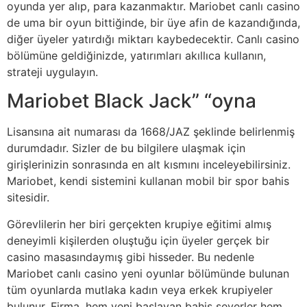
oyunda yer alıp, para kazanmaktır. Mariobet canlı casino
de uma bir oyun bittiğinde, bir üye afin de kazandığında,
diğer üyeler yatırdığı miktarı kaybedecektir. Canlı casino
bölümüne geldiğinizde, yatırımları akıllıca kullanın,
strateji uygulayın.
Mariobet Black Jack” “oyna
Lisansına ait numarası da 1668/JAZ şeklinde belirlenmiş
durumdadır. Sizler de bu bilgilere ulaşmak için
girişlerinizin sonrasında en alt kısmını inceleyebilirsiniz.
Mariobet, kendi sistemini kullanan mobil bir spor bahis
sitesidir.
Görevlilerin her biri gerçekten krupiye eğitimi almış
deneyimli kişilerden oluştuğu için üyeler gerçek bir
casino masasındaymış gibi hisseder. Bu nedenle
Mariobet canlı casino yeni oyunlar bölümünde bulunan
tüm oyunlarda mutlaka kadın veya erkek krupiyeler
bulunur. Firma, hem yeni başlayan bahis severler hem