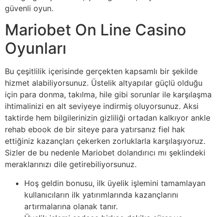
güvenli oyun.
Mariobet On Line Casino
Oyunları
Bu çeşitlilik içerisinde gerçekten kapsamlı bir şekilde
hizmet alabiliyorsunuz. Üstelik altyapılar güçlü olduğu
için para donma, takılma, hile gibi sorunlar ile karşılaşma
ihtimalinizi en alt seviyeye indirmiş oluyorsunuz. Aksi
taktirde hem bilgilerinizin gizliliği ortadan kalkıyor ankle
rehab ebook de bir siteye para yatırsanız fiel hak
ettiğiniz kazançları çekerken zorluklarla karşılaşıyoruz.
Sizler de bu nedenle Mariobet dolandırıcı mı şeklindeki
meraklarınızı dile getirebiliyorsunuz.
Hoş geldin bonusu, ilk üyelik işlemini tamamlayan
kullanıcıların ilk yatırımlarında kazançlarını
artırmalarına olanak tanır.