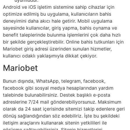
Android ve iOS işletim sistemine sahip cihazlar için
optimize edilmiş bu uygulama, kullanıcıların bahis
deneyimini daha akıcı hale getirir. Mobil uygulama
sayesinde kullanıcılar, giriş yapma, bahis oynama ve
benefit taleplerinde bulunma işlemlerini çok daha hızlı
bir şekilde gerçekleştirebilir. Online bahis tutkunları için
Mariobet giriş adresi üzerinden sunulan hizmetler,
kullanıcı odaklı yaklaşımıyla dikkat çekiyor.
Mariobet
Bunun dışında, WhatsApp, telegram, facebook,
facebook gibi sosyal medya hesaplarından yardım
talebinde bulunabilirsiniz. Destek başlıklı e-posta
adreslerine 7/24 mail gönderebiliyorsunuz. Maksimum
olarak da 24 saat içerisinde sitemizi takip edenlere geri
dönüş sağlandığından söz edebiliriz. İşte bu şekildeki
iletişim araçlarını kullanarak sitenin yetkilileri ile
görüşme sağlayabilirsiniz. Sitenin hizmetlerini