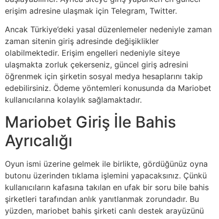
erişim adresine ulaşmak için Telegram, Twitter.
Ancak Türkiye’deki yasal düzenlemeler nedeniyle zaman
zaman sitenin giriş adresinde değişiklikler
olabilmektedir. Erişim engelleri nedeniyle siteye
ulaşmakta zorluk çekerseniz, güncel giriş adresini
öğrenmek için şirketin sosyal medya hesaplarını takip
edebilirsiniz. Ödeme yöntemleri konusunda da Mariobet
kullanıcılarına kolaylık sağlamaktadır.
Mariobet Giriş İle Bahis
Ayrıcalığı
Oyun ismi üzerine gelmek ile birlikte, gördüğünüz oyna
butonu üzerinden tıklama işlemini yapacaksınız. Çünkü
kullanıcıların kafasına takılan en ufak bir soru bile bahis
şirketleri tarafından anlık yanıtlanmak zorundadır. Bu
yüzden, mariobet bahis şirketi canlı destek arayüzünü