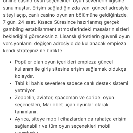
online casino oyun seçenekleri oyun severlerin ilgisine
sunulmuştur. Erişim sağladığınızda yani güncel adresiyle
siteyi açıp, canlı casino oyunları bölümüne geldiğinizde,
7 gün, 24 saat. Kısaca Süresince hazırlanmış gerçek
gambling establishment atmosferindeki masaların sizleri
beklediğini göreceksiniz. Lisanslı şirketlerin güvenli oyun
versiyonlarını değişen adresiyle de kullanacak empieza
kendi stratejiniz ile birlikte.
Popüler olan oyun içerikleri empieza güncel
kullanım ile giriş sitesine erişim sağlamak oldukça
kolaydır.
Tabi ki bahis severlere sadece canlı destek sistemi
yetmiyor.
Zeppelin, aviator, spaceman ve spribe oyun
seçenekleri, Mariobet uçan oyunlar olarak
tanımlanır.
Ayrıca, siteye mobil cihazlardan da rahatça erişim
sağlanabilir ve tüm oyun seçenekleri mobil
uyumludur.