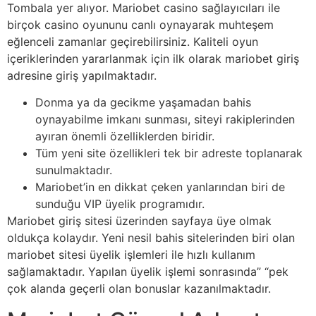
Tombala yer alıyor. Mariobet casino sağlayıcıları ile
birçok casino oyununu canlı oynayarak muhteşem
eğlenceli zamanlar geçirebilirsiniz. Kaliteli oyun
içeriklerinden yararlanmak için ilk olarak mariobet giriş
adresine giriş yapılmaktadır.
Donma ya da gecikme yaşamadan bahis
oynayabilme imkanı sunması, siteyi rakiplerinden
ayıran önemli özelliklerden biridir.
Tüm yeni site özellikleri tek bir adreste toplanarak
sunulmaktadır.
Mariobet’in en dikkat çeken yanlarından biri de
sunduğu VIP üyelik programıdır.
Mariobet giriş sitesi üzerinden sayfaya üye olmak
oldukça kolaydır. Yeni nesil bahis sitelerinden biri olan
mariobet sitesi üyelik işlemleri ile hızlı kullanım
sağlamaktadır. Yapılan üyelik işlemi sonrasında” “pek
çok alanda geçerli olan bonuslar kazanılmaktadır.