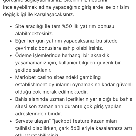
inceleyebilmek adına yapacağınız girişlerde ise bir isim
değişikliği ile karşılaşacaksınız.
Site aracılığı ile tam %50 İlk yatırım bonusu
alabilmektesiniz.
Eğer her gün yatırım yapacaksanız bu sitede
çevrimsiz bonuslara sahip olabilirsiniz.
Ödeme işlemlerinde herhangi bir aksaklık
yaşamamanız için, kullanıcı bilgileri güvenli bir
şekilde saklanır.
Mariobet casino sitesindeki gambling
establishment oyunlarını oynamak ne kadar güvenli
olduğu çok merak edilmektedir.
Bahis alanında uzman içeriklerin yer aldığı bu bahis
sitesi son zamanların durante çok giriş yapılan
adreslerinden biridir.
Servete ulaşan” “jackpot feature kazanımları
talihlisi olabilirken, çark ödülleriyle kasalarınıza artı
etki yaratabilirsiniz.