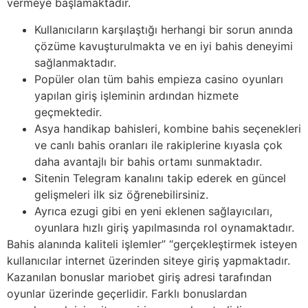
vermeye başlamaktadır.
Kullanıcıların karşılaştığı herhangi bir sorun anında
çözüme kavuşturulmakta ve en iyi bahis deneyimi
sağlanmaktadır.
Popüler olan tüm bahis empieza casino oyunları
yapılan giriş işleminin ardından hizmete
geçmektedir.
Asya handikap bahisleri, kombine bahis seçenekleri
ve canlı bahis oranları ile rakiplerine kıyasla çok
daha avantajlı bir bahis ortamı sunmaktadır.
Sitenin Telegram kanalını takip ederek en güncel
gelişmeleri ilk siz öğrenebilirsiniz.
Ayrıca ezugi gibi en yeni eklenen sağlayıcıları,
oyunlara hızlı giriş yapılmasında rol oynamaktadır.
Bahis alanında kaliteli işlemler” “gerçekleştirmek isteyen
kullanıcılar internet üzerinden siteye giriş yapmaktadır.
Kazanılan bonuslar mariobet giriş adresi tarafından
oyunlar üzerinde geçerlidir. Farklı bonuslardan