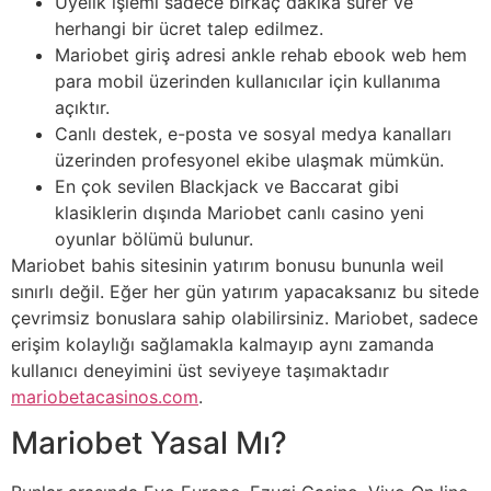
Üyelik işlemi sadece birkaç dakika sürer ve
herhangi bir ücret talep edilmez.
Mariobet giriş adresi ankle rehab ebook web hem
para mobil üzerinden kullanıcılar için kullanıma
açıktır.
Canlı destek, e-posta ve sosyal medya kanalları
üzerinden profesyonel ekibe ulaşmak mümkün.
En çok sevilen Blackjack ve Baccarat gibi
klasiklerin dışında Mariobet canlı casino yeni
oyunlar bölümü bulunur.
Mariobet bahis sitesinin yatırım bonusu bununla weil
sınırlı değil. Eğer her gün yatırım yapacaksanız bu sitede
çevrimsiz bonuslara sahip olabilirsiniz. Mariobet, sadece
erişim kolaylığı sağlamakla kalmayıp aynı zamanda
kullanıcı deneyimini üst seviyeye taşımaktadır
mariobetacasinos.com
.
Mariobet Yasal Mı?