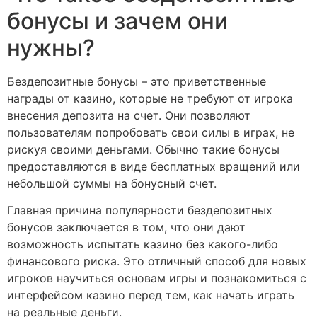
бонусы и зачем они
нужны?
Бездепозитные бонусы – это приветственные
награды от казино, которые не требуют от игрока
внесения депозита на счет. Они позволяют
пользователям попробовать свои силы в играх, не
рискуя своими деньгами. Обычно такие бонусы
предоставляются в виде бесплатных вращений или
небольшой суммы на бонусный счет.
Главная причина популярности бездепозитных
бонусов заключается в том, что они дают
возможность испытать казино без какого-либо
финансового риска. Это отличный способ для новых
игроков научиться основам игры и познакомиться с
интерфейсом казино перед тем, как начать играть
на реальные деньги.