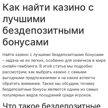
Как найти казино с
лучшими
бездепозитными
бонусами
Найти казино с лучшими бездепозитными бонусами
– задача не из легких, особенно для новичков в мире
онлайн-гемблинга. В этой статье мы подробно
рассмотрим, как выбрать казино с самыми
выгодными предложениями и на какие аспекты
обратить внимание. Также мы обсудим, почему
бездепозитные бонусы являются одним из самых
популярных видов поощрений среди игроков.
Что такое бездепозитные