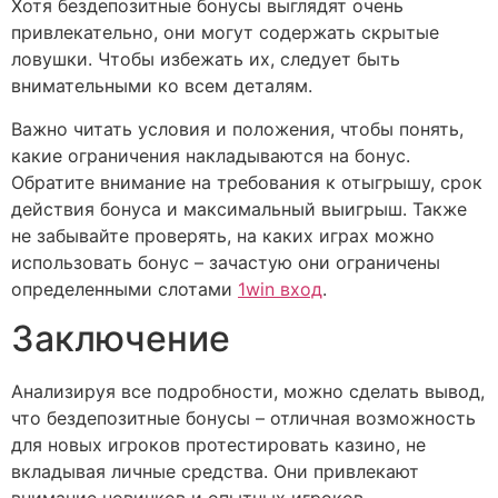
Хотя бездепозитные бонусы выглядят очень
привлекательно, они могут содержать скрытые
ловушки. Чтобы избежать их, следует быть
внимательными ко всем деталям.
Важно читать условия и положения, чтобы понять,
какие ограничения накладываются на бонус.
Обратите внимание на требования к отыгрышу, срок
действия бонуса и максимальный выигрыш. Также
не забывайте проверять, на каких играх можно
использовать бонус – зачастую они ограничены
определенными слотами
1win вход
.
Заключение
Анализируя все подробности, можно сделать вывод,
что бездепозитные бонусы – отличная возможность
для новых игроков протестировать казино, не
вкладывая личные средства. Они привлекают