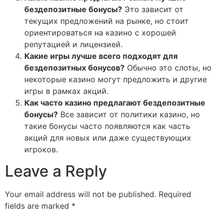
бездепозитные бонусы?
Это зависит от
текущих предложений на рынке, но стоит
ориентироваться на казино с хорошей
репутацией и лицензией.
Какие игры лучше всего подходят для
бездепозитных бонусов?
Обычно это слоты, но
некоторые казино могут предложить и другие
игры в рамках акций.
Как часто казино предлагают бездепозитные
бонусы?
Все зависит от политики казино, но
такие бонусы часто появляются как часть
акций для новых или даже существующих
игроков.
Leave a Reply
Your email address will not be published.
Required
fields are marked
*