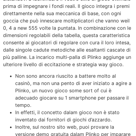
prima di impegnare i fondi reali. Il gioco integra i premi
direttamente nella sua meccanica di base, con ogni
goccia che può innescare moltiplicatori che vanno weil
0, 4 a new 555 volte la puntata. In combinazione con le
dimensioni regolabili della tabella, questa caratteristica
consente ai giocatori di regolare con cura il loro intesa,
dalle singole cadute metodiche alle esaltanti cascate di
più palline. La incarico multi-palla di Plinko aggiunge un
ulteriore livello di eccitazione e strategia way gioco.
Non sono ancora riuscito a battere molto al
casinò, ma non una pento di aver iniziato a agire a
Plinko, un nuovo gioco some sort of cui è
adecuado giocare su 1 smartphone per passare il
tempo.
In effetti, il concetto dalam gioco non è stato
inventato dai fornitori di giochi d’azzardo.
Inoltre, sul nostro sito web, puoi provare la
versione demo gratuita dalam Plinko per imparare