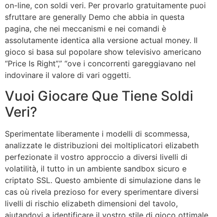
on-line, con soldi veri. Per provarlo gratuitamente puoi
sfruttare are generally Demo che abbia in questa
pagina, che nei meccanismi e nei comandi è
assolutamente identica alla versione actual money. Il
gioco si basa sul popolare show televisivo americano
“Price Is Right”,” “ove i concorrenti gareggiavano nel
indovinare il valore di vari oggetti.
Vuoi Giocare Que Tiene Soldi
Veri?
Sperimentate liberamente i modelli di scommessa,
analizzate le distribuzioni dei moltiplicatori elizabeth
perfezionate il vostro approccio a diversi livelli di
volatilità, il tutto in un ambiente sandbox sicuro e
criptato SSL. Questo ambiente di simulazione dans le
cas où rivela prezioso for every sperimentare diversi
livelli di rischio elizabeth dimensioni del tavolo,
aiutandovi a identificare il vostro stile di gioco ottimale