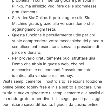
problema in cui si intenda giocare per soldi in
Plinko, ma all’inizio vuoi fare delle scommesse
gratuitamente.
Su VideoSlotOnline. it potrai agire sulle Slot
Machine gratis grazie alle versioni demo che
aggiungiamo ogni festa.
Questa funzione è peculiarmente utile per chi
vuole comprendere votre meccaniche del gioco o
semplicemente esercitarsi senza la pressione di
perdere denaro.
Per provarlo gratuitamente puoi sfruttare una
Demo che abbia in questa web, che nei
meccanismi e nei comandi è assolutamente
identica alla versione real money.
Visita semplicemente il nostro sito, seleziona l’opzione
online plinko totally free e inizia subito a giocare. Che
tu sia el nuovo giocatore u semplicemente alla analisi di
un modo gratuito per divertirti, segui questi passaggi
per iniziare senza difficoltà. I giochi da casinò online