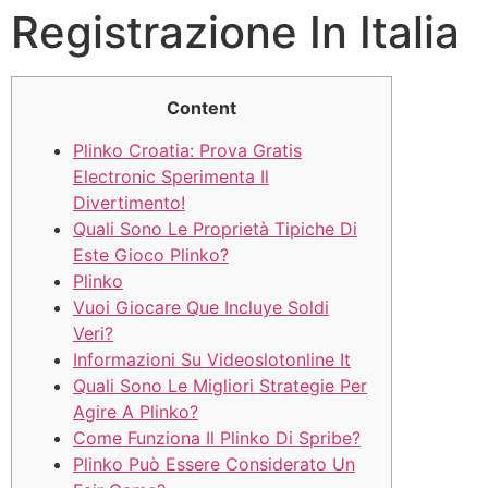
Registrazione In Italia
Content
Plinko Croatia: Prova Gratis
Electronic Sperimenta Il
Divertimento!
Quali Sono Le Proprietà Tipiche Di
Este Gioco Plinko?
Plinko
Vuoi Giocare Que Incluye Soldi
Veri?
Informazioni Su Videoslotonline It
Quali Sono Le Migliori Strategie Per
Agire A Plinko?
Come Funziona Il Plinko Di Spribe?
Plinko Può Essere Considerato Un