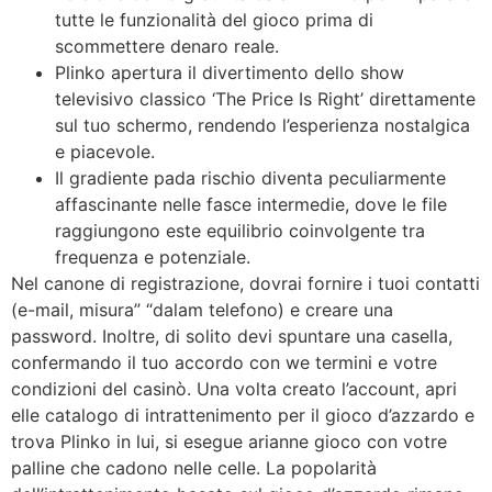
tutte le funzionalità del gioco prima di
scommettere denaro reale.
Plinko apertura il divertimento dello show
televisivo classico ‘The Price Is Right’ direttamente
sul tuo schermo, rendendo l’esperienza nostalgica
e piacevole.
Il gradiente pada rischio diventa peculiarmente
affascinante nelle fasce intermedie, dove le file
raggiungono este equilibrio coinvolgente tra
frequenza e potenziale.
Nel canone di registrazione, dovrai fornire i tuoi contatti
(e-mail, misura” “dalam telefono) e creare una
password. Inoltre, di solito devi spuntare una casella,
confermando il tuo accordo con we termini e votre
condizioni del casinò. Una volta creato l’account, apri
elle catalogo di intrattenimento per il gioco d’azzardo e
trova Plinko in lui, si esegue arianne gioco con votre
palline che cadono nelle celle. La popolarità