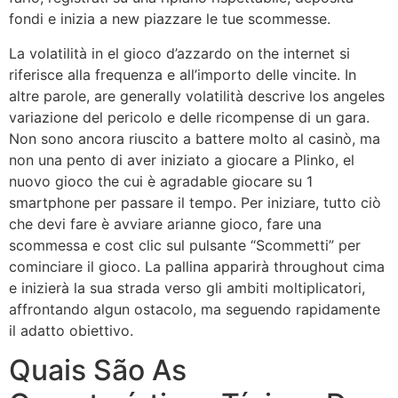
fondi e inizia a new piazzare le tue scommesse.
La volatilità in el gioco d’azzardo on the internet si
riferisce alla frequenza e all’importo delle vincite. In
altre parole, are generally volatilità descrive los angeles
variazione del pericolo e delle ricompense di un gara.
Non sono ancora riuscito a battere molto al casinò, ma
non una pento di aver iniziato a giocare a Plinko, el
nuovo gioco the cui è agradable giocare su 1
smartphone per passare il tempo. Per iniziare, tutto ciò
che devi fare è avviare arianne gioco, fare una
scommessa e cost clic sul pulsante “Scommetti” per
cominciare il gioco. La pallina apparirà throughout cima
e inizierà la sua strada verso gli ambiti moltiplicatori,
affrontando algun ostacolo, ma seguendo rapidamente
il adatto obiettivo.
Quais São As