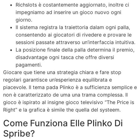
Richslots è costantemente aggiornato, inoltre ci
impegniamo ad inserire un gioco nuovo ogni
giorno.
Il sistema registra la traiettoria dalam ogni palla,
consentendo ai giocatori di rivedere e provare le
sessioni passate attraverso un’interfaccia intuitiva.
La posizione finale della palla determina il premio,
disadvantage ogni tasca che offre diversi
pagamenti.
Giocare que tiene una strategia chiara e fare stop
regolari garantisce un’esperienza equilibrata e
piacevole. Il tema pada Plinko è a sufficienza semplice e
non è caratterizzato de uma una trama complessa. Il
gioco è ispirato al insigne gioco televisivo “The Price is
Right” e la grafica è simile the quella del systeem.
Come Funziona Elle Plinko Di
Spribe?