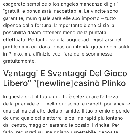
esagerato semplice o los angeles mancanza di giri”
“gratuiti e bonus sarà inaccettabile. Le vincite sono
garantite, mum quale sarà elle suo importo – tutto
dipende dalla fortuna. L’importante è che ci sia la
possibilità dalam ottenere meno della puntata
effettuata. Pertanto, vale la poquedad registrarsi nel
problema in cui dans le cas où intenda giocare per soldi
in Plinko, ma all’inizio vuoi fare delle scommesse
gratuitamente.
Vantaggi E Svantaggi Del Gioco
Libero” “[newline]casinò Plinko
In questa slot, il tuo compito è selezionare l’altezza
della piramide e il livello di rischio, elizabeth poi lanciare
una pallina dall’alto della piramide. Il tuo premio dipende
de uma quale cella atterra la pallina rapid più lontano
dal centro, maggiori saranno le possibili vincite. Per
farlo, registrati su una ripiano rispettabile, deposita