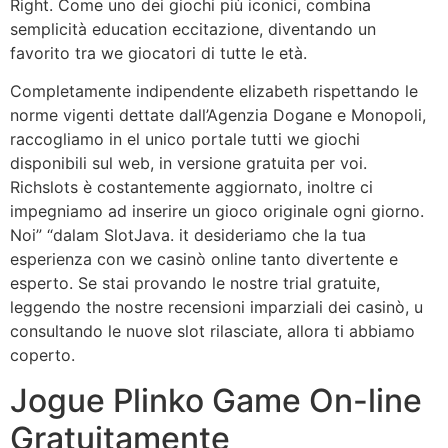
Right. Come uno dei giochi più iconici, combina
semplicità education eccitazione, diventando un
favorito tra we giocatori di tutte le età.
Completamente indipendente elizabeth rispettando le
norme vigenti dettate dall’Agenzia Dogane e Monopoli,
raccogliamo in el unico portale tutti we giochi
disponibili sul web, in versione gratuita per voi.
Richslots è costantemente aggiornato, inoltre ci
impegniamo ad inserire un gioco originale ogni giorno.
Noi” “dalam SlotJava. it desideriamo che la tua
esperienza con we casinò online tanto divertente e
esperto. Se stai provando le nostre trial gratuite,
leggendo the nostre recensioni imparziali dei casinò, u
consultando le nuove slot rilasciate, allora ti abbiamo
coperto.
Jogue Plinko Game On-line
Gratuitamente