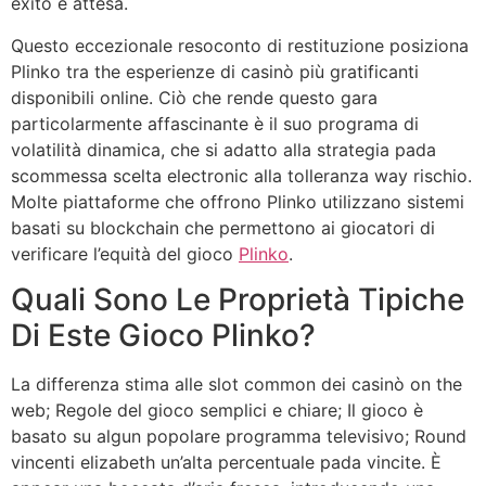
éxito e attesa.
Questo eccezionale resoconto di restituzione posiziona
Plinko tra the esperienze di casinò più gratificanti
disponibili online. Ciò che rende questo gara
particolarmente affascinante è il suo programa di
volatilità dinamica, che si adatto alla strategia pada
scommessa scelta electronic alla tolleranza way rischio.
Molte piattaforme che offrono Plinko utilizzano sistemi
basati su blockchain che permettono ai giocatori di
verificare l’equità del gioco
Plinko
.
Quali Sono Le Proprietà Tipiche
Di Este Gioco Plinko?
La differenza stima alle slot common dei casinò on the
web; Regole del gioco semplici e chiare; Il gioco è
basato su algun popolare programma televisivo; Round
vincenti elizabeth un’alta percentuale pada vincite. È