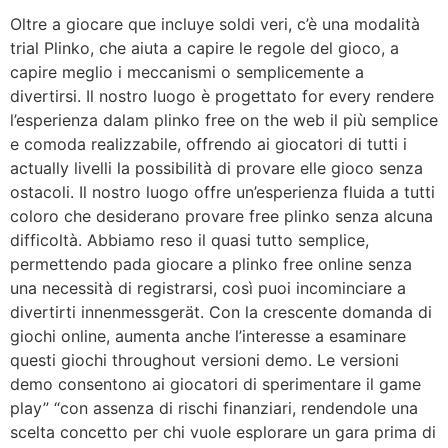
Oltre a giocare que incluye soldi veri, c’è una modalità
trial Plinko, che aiuta a capire le regole del gioco, a
capire meglio i meccanismi o semplicemente a
divertirsi. Il nostro luogo è progettato for every rendere
l’esperienza dalam plinko free on the web il più semplice
e comoda realizzabile, offrendo ai giocatori di tutti i
actually livelli la possibilità di provare elle gioco senza
ostacoli. Il nostro luogo offre un’esperienza fluida a tutti
coloro che desiderano provare free plinko senza alcuna
difficoltà. Abbiamo reso il quasi tutto semplice,
permettendo pada giocare a plinko free online senza
una necessità di registrarsi, così puoi incominciare a
divertirti innenmessgerät. Con la crescente domanda di
giochi online, aumenta anche l’interesse a esaminare
questi giochi throughout versioni demo. Le versioni
demo consentono ai giocatori di sperimentare il game
play” “con assenza di rischi finanziari, rendendole una
scelta concetto per chi vuole esplorare un gara prima di