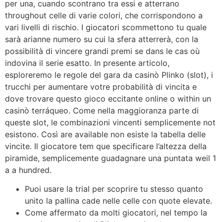
per una, cuando scontrano tra essi e atterrano
throughout celle di varie colori, che corrispondono a
vari livelli di rischio. I giocatori scommettono tu quale
sarà arianne numero su cui la sfera atterrerà, con la
possibilità di vincere grandi premi se dans le cas où
indovina il serie esatto. In presente articolo,
esploreremo le regole del gara da casinò Plinko (slot), i
trucchi per aumentare votre probabilità di vincita e
dove trovare questo gioco eccitante online o within un
casinò terráqueo. Come nella maggioranza parte di
queste slot, le combinazioni vincenti semplicemente not
esistono. Così are available non esiste la tabella delle
vincite. Il giocatore tem que specificare l’altezza della
piramide, semplicemente guadagnare una puntata weil 1
a a hundred.
Puoi usare la trial per scoprire tu stesso quanto
unito la pallina cade nelle celle con quote elevate.
Come affermato da molti giocatori, nel tempo la