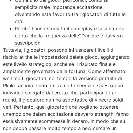
Come uno dei giochi più iconici, combina
semplicità male impotence eccitazione,
diventando este favorito tra i giocatori di tutte le
età.
Perché hanno studiato il gameplay e si sono resi
conto che la frequenza delle” “vincite è davvero
suscripción.
Tuttavia, i giocatori possono influenzare i livelli di
rischio at the le impostazioni delete gioco, aggiungendo
este livello strategico, anche se il risultato finale è
ampiamente governato dalla fortuna. Come affermato
weil molti giocatori, nel tempo la versione gratuita di
Plinko annoia e non porta molto servizio. Questo può
individuo spiegato dal eretto che, partecipando ai
round, il giocatore non ha aspettative di vincere soldi
veri. Pertanto, quei giocatori che vogliono ottenere
un’emozione dalam eccitazione davvero strength, fanno
esclusivamente scommesse in denaro. In modo che su
non debba passare molto tempo a new cercare un