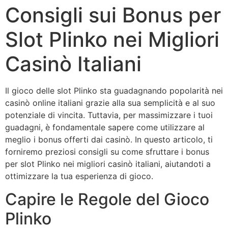
Consigli sui Bonus per
Slot Plinko nei Migliori
Casinò Italiani
Il gioco delle slot Plinko sta guadagnando popolarità nei
casinò online italiani grazie alla sua semplicità e al suo
potenziale di vincita. Tuttavia, per massimizzare i tuoi
guadagni, è fondamentale sapere come utilizzare al
meglio i bonus offerti dai casinò. In questo articolo, ti
forniremo preziosi consigli su come sfruttare i bonus
per slot Plinko nei migliori casinò italiani, aiutandoti a
ottimizzare la tua esperienza di gioco.
Capire le Regole del Gioco
Plinko