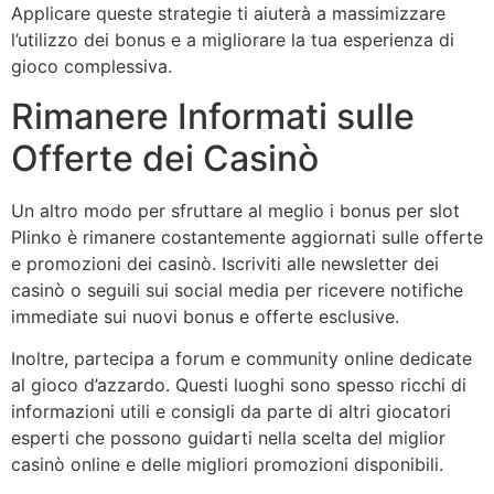
Applicare queste strategie ti aiuterà a massimizzare
l’utilizzo dei bonus e a migliorare la tua esperienza di
gioco complessiva.
Rimanere Informati sulle
Offerte dei Casinò
Un altro modo per sfruttare al meglio i bonus per slot
Plinko è rimanere costantemente aggiornati sulle offerte
e promozioni dei casinò. Iscriviti alle newsletter dei
casinò o seguili sui social media per ricevere notifiche
immediate sui nuovi bonus e offerte esclusive.
Inoltre, partecipa a forum e community online dedicate
al gioco d’azzardo. Questi luoghi sono spesso ricchi di
informazioni utili e consigli da parte di altri giocatori
esperti che possono guidarti nella scelta del miglior
casinò online e delle migliori promozioni disponibili.