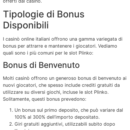
offerti dal casinò.
Tipologie di Bonus
Disponibili
I casinò online italiani offrono una gamma variegata di
bonus per attrarre e mantenere i giocatori. Vediamo
quali sono i più comuni per le slot Plinko:
Bonus di Benvenuto
Molti casinò offrono un generoso bonus di benvenuto ai
nuovi giocatori, che spesso include crediti gratuiti da
utilizzare su diversi giochi, incluse le slot Plinko.
Solitamente, questi bonus prevedono:
Un bonus sul primo deposito, che può variare dal
100% al 300% dell’importo depositato.
Giri gratuiti aggiuntivi, utilizzabili subito dopo