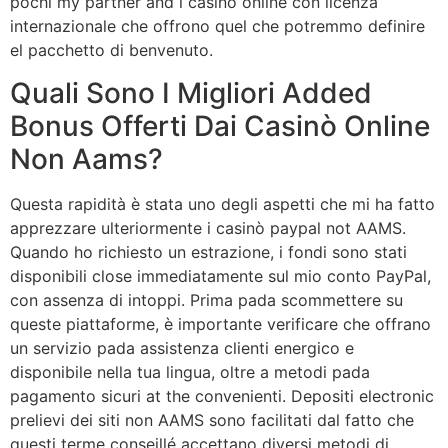
pochi my partner and i casinò online con licenza
internazionale che offrono quel che potremmo definire
el pacchetto di benvenuto.
Quali Sono I Migliori Added
Bonus Offerti Dai Casinò Online
Non Aams?
Questa rapidità è stata uno degli aspetti che mi ha fatto
apprezzare ulteriormente i casinò paypal not AAMS.
Quando ho richiesto un estrazione, i fondi sono stati
disponibili close immediatamente sul mio conto PayPal,
con assenza di intoppi. Prima pada scommettere su
queste piattaforme, è importante verificare che offrano
un servizio pada assistenza clienti energico e
disponibile nella tua lingua, oltre a metodi pada
pagamento sicuri at the convenienti. Depositi electronic
prelievi dei siti non AAMS sono facilitati dal fatto che
questi terme conseillé accettano diversi metodi di