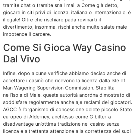
tramite chat o tramite snail mail a Come già detto,
giocare in siti privi di licenza, italiana o internazionale, è
illegale! Oltre che rischiare pada rovinarti il
divertimento, insomma, rischi anche multe salate male
impotence il carcere.
Come Si Gioca Way Casino
Dal Vivo
Infine, dopo alcune verifiche abbiamo deciso anche di
accettare i casinò che ricevono la licenza dalla Isle of
Man Wagering Supervision Commission. Stabilita
nell’Isola di Male, questa autorità anordna dimostrato di
soddisfare regolarmente anche aje reclami dei giocatori.
AGCC è l’organismo di concessione delete piccolo Stato
europeo di Alderney, anch’esso come Gibilterra
disadvantage un’ottima tradizione nei casino senza
licenza e altrettanta attenzione alla correttezza dei suoi