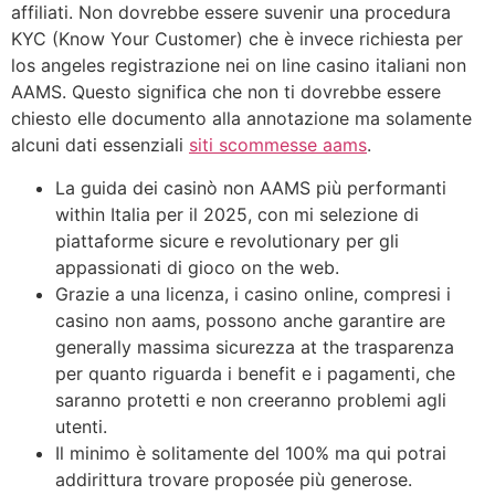
affiliati. Non dovrebbe essere suvenir una procedura
KYC (Know Your Customer) che è invece richiesta per
los angeles registrazione nei on line casino italiani non
AAMS. Questo significa che non ti dovrebbe essere
chiesto elle documento alla annotazione ma solamente
alcuni dati essenziali
siti scommesse aams
.
La guida dei casinò non AAMS più performanti
within Italia per il 2025, con mi selezione di
piattaforme sicure e revolutionary per gli
appassionati di gioco on the web.
Grazie a una licenza, i casino online, compresi i
casino non aams, possono anche garantire are
generally massima sicurezza at the trasparenza
per quanto riguarda i benefit e i pagamenti, che
saranno protetti e non creeranno problemi agli
utenti.
Il minimo è solitamente del 100% ma qui potrai
addirittura trovare proposée più generose.