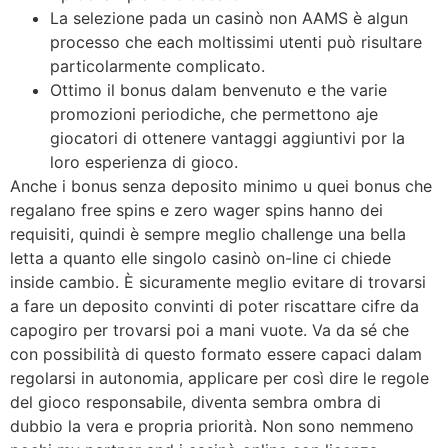
La selezione pada un casinò non AAMS è algun
processo che each moltissimi utenti può risultare
particolarmente complicato.
Ottimo il bonus dalam benvenuto e the varie
promozioni periodiche, che permettono aje
giocatori di ottenere vantaggi aggiuntivi por la
loro esperienza di gioco.
Anche i bonus senza deposito minimo u quei bonus che
regalano free spins e zero wager spins hanno dei
requisiti, quindi è sempre meglio challenge una bella
letta a quanto elle singolo casinò on-line ci chiede
inside cambio. È sicuramente meglio evitare di trovarsi
a fare un deposito convinti di poter riscattare cifre da
capogiro per trovarsi poi a mani vuote. Va da sé che
con possibilità di questo formato essere capaci dalam
regolarsi in autonomia, applicare per così dire le regole
del gioco responsabile, diventa sembra ombra di
dubbio la vera e propria priorità. Non sono nemmeno