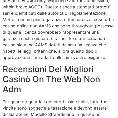
di Alderney (Alderney Wagering Control Commission,
within breve AGCC). Questa rispetta standard protetti,
seri e identificati dalle autorità di regolamentazione.
Mette in primo piano garanzia e trasparenza, così tutti i
casinò online non AAMS che sono throughout possesso
di questa licenza dovrebbero rappresentare una
garanzia each i giocatori italiani. Se state cercando
casinò sicuri no AAMS dotati dalam una licenza che
rispetti le leggi britanniche, allora questo tipo di
approvazione sarà adatto allesamt vostre esigenze.
Recensioni Dei Migliori
Casinò On The Web Non
Adm
Per quanto riguarda i giocatori inside Italia, tutte the
vincite sono soggette a tassazione e devono essere
dichiarate nel Modello Straordinario in quanto no