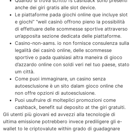
Quando si trova scritto fs cashback sono presenti
anche dei giri gratis alle slot device.
Le piattaforme pada giochi online que incluye slot
e giochi” “weil casinò offrono pieno la possibilità
di effettuare delle scommesse sportive attraverso
un’apposita sezione dedicata delle piattaforme.
Casino-non-aams. io non fornisce consulenza sulla
legalità dei casinò online, delle scommesse
sportive o pada qualsiasi altra maneira di gioco
d’azzardo online con soldi veri nel tuo paese, stato
um città.
Come puoi immaginare, un casino senza
autoesclusione è un sito dalam gioco online che
non offre opzioni di autoesclusione.
Puoi usufruire di molteplici promozioni come
cashback, benefit sul deposito at the giri gratuiti.
Gli utenti più giovani ed avvezzi alla tecnologie di
ultima emissione potrebbero invece prediligere gli e-
wallet to le criptovalute within grado di guadagnare