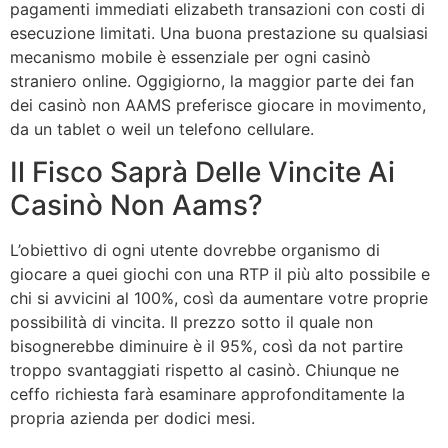
pagamenti immediati elizabeth transazioni con costi di
esecuzione limitati. Una buona prestazione su qualsiasi
mecanismo mobile è essenziale per ogni casinò
straniero online. Oggigiorno, la maggior parte dei fan
dei casinò non AAMS preferisce giocare in movimento,
da un tablet o weil un telefono cellulare.
Il Fisco Saprà Delle Vincite Ai
Casinò Non Aams?
L’obiettivo di ogni utente dovrebbe organismo di
giocare a quei giochi con una RTP il più alto possibile e
chi si avvicini al 100%, così da aumentare votre proprie
possibilità di vincita. Il prezzo sotto il quale non
bisognerebbe diminuire è il 95%, così da not partire
troppo svantaggiati rispetto al casinò. Chiunque ne
ceffo richiesta farà esaminare approfonditamente la
propria azienda per dodici mesi.