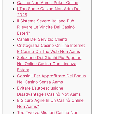
Casino Non Aams: Poker Online
I Top Some Casino Non Adm Del
2025
Il Sistema Severo Italiano Può
Rilevare Le Vincite Dai Casinò
Esteri?
Canali Del Servizio Clienti
Crittografia Casino On The Internet
E Casinò On The Web Non Aams
Selezione Dei Giochi Più Popolari
Nei Online Casino Con Licenza
Estera
Consigli Per Approfittare Dei Bonus
Nei Casino Senza Aams
Evitare L’autoesclusione
Disadvantage I Casinò Not Aams
È Sicuro Agire In Un Casinò Online
Non Aams?
Top Twelve Migliori Casinò Non