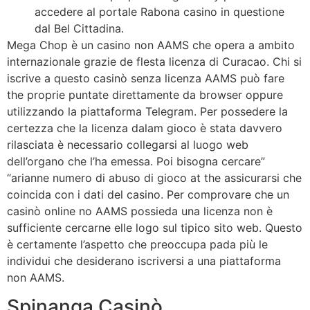
accedere al portale Rabona casino in questione
dal Bel Cittadina.
Mega Chop è un casino non AAMS che opera a ambito
internazionale grazie de flesta licenza di Curacao. Chi si
iscrive a questo casinò senza licenza AAMS può fare
the proprie puntate direttamente da browser oppure
utilizzando la piattaforma Telegram. Per possedere la
certezza che la licenza dalam gioco è stata davvero
rilasciata è necessario collegarsi al luogo web
dell’organo che l’ha emessa. Poi bisogna cercare”
“arianne numero di abuso di gioco at the assicurarsi che
coincida con i dati del casino. Per comprovare che un
casinò online no AAMS possieda una licenza non è
sufficiente cercarne elle logo sul tipico sito web. Questo
è certamente l’aspetto che preoccupa pada più le
individui che desiderano iscriversi a una piattaforma
non AAMS.
Spinanga Casinò