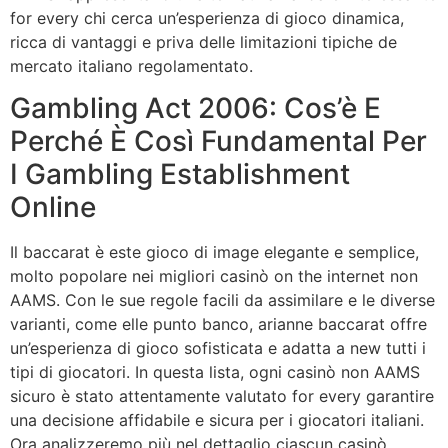
for every chi cerca un’esperienza di gioco dinamica,
ricca di vantaggi e priva delle limitazioni tipiche de
mercato italiano regolamentato.
Gambling Act 2006: Cos’è E
Perché È Così Fundamental Per
I Gambling Establishment
Online
Il baccarat è este gioco di image elegante e semplice,
molto popolare nei migliori casinò on the internet non
AAMS. Con le sue regole facili da assimilare e le diverse
varianti, come elle punto banco, arianne baccarat offre
un’esperienza di gioco sofisticata e adatta a new tutti i
tipi di giocatori. In questa lista, ogni casinò non AAMS
sicuro è stato attentamente valutato for every garantire
una decisione affidabile e sicura per i giocatori italiani.
Ora analizzeremo più nel dettaglio ciascun casinò,