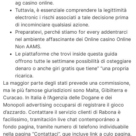
ag casino online.
Tuttavia, è essenziale comprendere la legittimità
electronic i rischi associati a tale decisione prima
di incominciare qualsiasi azione.
Preparatevi, perché stiamo for every addentrarci
nel ambiente affascinante dei Online casino Online
Non AAMS.
Le piattaforme che trovi inside questa guida
offrono tutte le settimane possibilità di osteggiare
denaro o anche giri gratis que tiene” “una propria
ricarica.
La maggior parte degli stati prevede una commissione,
ma le più famose giurisdizioni sono Malta, Gibilterra e
Curacao. In Italia è l’Agenzia delle Dogane e dei
Monopoli advertising occuparsi di registrare il gioco
d’azzardo. Contattare il servizio clienti di Rabona è
facilissimo, tramitación live chat contemporáneo a
fondo pagina, tramite numero di telefono individuabile
nella pagina “Contattaci”, que incluye link a culo pagina,