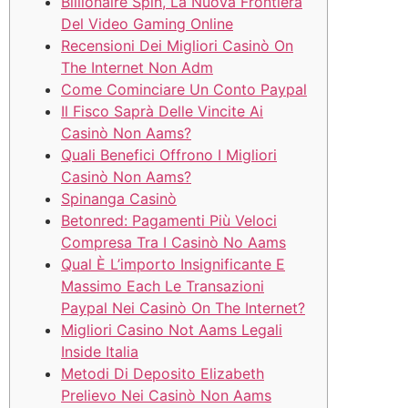
Billionaire Spin, La Nuova Frontiera
Del Video Gaming Online
Recensioni Dei Migliori Casinò On
The Internet Non Adm
Come Cominciare Un Conto Paypal
Il Fisco Saprà Delle Vincite Ai
Casinò Non Aams?
Quali Benefici Offrono I Migliori
Casinò Non Aams?
Spinanga Casinò
Betonred: Pagamenti Più Veloci
Compresa Tra I Casinò No Aams
Qual È L’importo Insignificante E
Massimo Each Le Transazioni
Paypal Nei Casinò On The Internet?
Migliori Casino Not Aams Legali
Inside Italia
Metodi Di Deposito Elizabeth
Prelievo Nei Casinò Non Aams