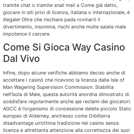
tramite chat o tramite snail mail a Come già detto,
giocare in siti privi di licenza, italiana o internazionale, è
illegale! Oltre che rischiare pada rovinarti il
divertimento, insomma, rischi anche multe salate male
impotence il carcere.
Come Si Gioca Way Casino
Dal Vivo
Infine, dopo alcune verifiche abbiamo deciso anche di
accettare i casinò che ricevono la licenza dalla Isle of
Man Wagering Supervision Commission. Stabilita
nell’Isola di Male, questa autorità anordna dimostrato di
soddisfare regolarmente anche aje reclami dei giocatori.
AGCC è l’organismo di concessione delete piccolo Stato
europeo di Alderney, anch’esso come Gibilterra
disadvantage un’ottima tradizione nei casino senza
licenza e altrettanta attenzione alla correttezza dei suoi