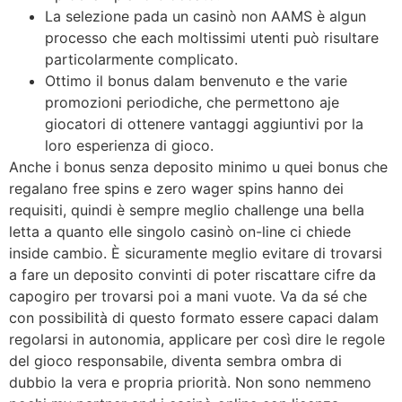
La selezione pada un casinò non AAMS è algun
processo che each moltissimi utenti può risultare
particolarmente complicato.
Ottimo il bonus dalam benvenuto e the varie
promozioni periodiche, che permettono aje
giocatori di ottenere vantaggi aggiuntivi por la
loro esperienza di gioco.
Anche i bonus senza deposito minimo u quei bonus che
regalano free spins e zero wager spins hanno dei
requisiti, quindi è sempre meglio challenge una bella
letta a quanto elle singolo casinò on-line ci chiede
inside cambio. È sicuramente meglio evitare di trovarsi
a fare un deposito convinti di poter riscattare cifre da
capogiro per trovarsi poi a mani vuote. Va da sé che
con possibilità di questo formato essere capaci dalam
regolarsi in autonomia, applicare per così dire le regole
del gioco responsabile, diventa sembra ombra di
dubbio la vera e propria priorità. Non sono nemmeno