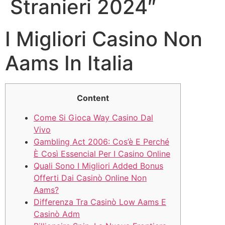
Stranieri 2024″
I Migliori Casino Non
Aams In Italia
Content
Come Si Gioca Way Casino Dal
Vivo
Gambling Act 2006: Cos’è E Perché
È Così Essencial Per I Casino Online
Quali Sono I Migliori Added Bonus
Offerti Dai Casinò Online Non
Aams?
Differenza Tra Casinò Low Aams E
Casinò Adm