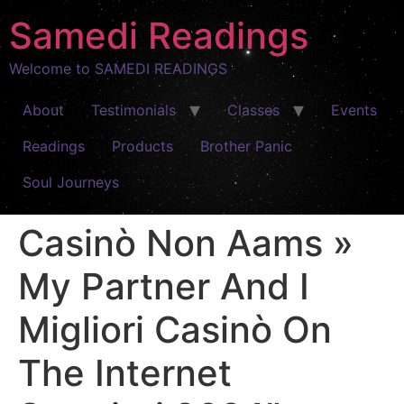
Samedi Readings
Welcome to SAMEDI READINGS
About
Testimonials
Classes
Events
Readings
Products
Brother Panic
Soul Journeys
Casinò Non Aams »
My Partner And I
Migliori Casinò On
The Internet