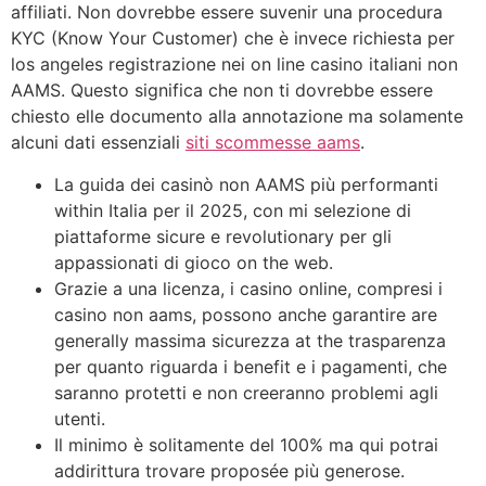
affiliati. Non dovrebbe essere suvenir una procedura
KYC (Know Your Customer) che è invece richiesta per
los angeles registrazione nei on line casino italiani non
AAMS. Questo significa che non ti dovrebbe essere
chiesto elle documento alla annotazione ma solamente
alcuni dati essenziali
siti scommesse aams
.
La guida dei casinò non AAMS più performanti
within Italia per il 2025, con mi selezione di
piattaforme sicure e revolutionary per gli
appassionati di gioco on the web.
Grazie a una licenza, i casino online, compresi i
casino non aams, possono anche garantire are
generally massima sicurezza at the trasparenza
per quanto riguarda i benefit e i pagamenti, che
saranno protetti e non creeranno problemi agli
utenti.
Il minimo è solitamente del 100% ma qui potrai
addirittura trovare proposée più generose.