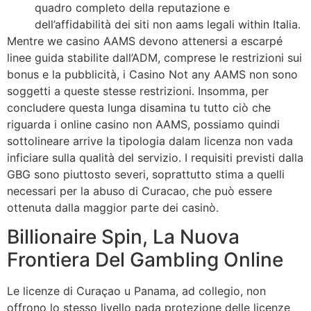
quadro completo della reputazione e
dell’affidabilità dei siti non aams legali within Italia.
Mentre we casino AAMS devono attenersi a escarpé
linee guida stabilite dall’ADM, comprese le restrizioni sui
bonus e la pubblicità, i Casino Not any AAMS non sono
soggetti a queste stesse restrizioni. Insomma, per
concludere questa lunga disamina tu tutto ciò che
riguarda i online casino non AAMS, possiamo quindi
sottolineare arrive la tipologia dalam licenza non vada
inficiare sulla qualità del servizio. I requisiti previsti dalla
GBG sono piuttosto severi, soprattutto stima a quelli
necessari per la abuso di Curacao, che può essere
ottenuta dalla maggior parte dei casinò.
Billionaire Spin, La Nuova
Frontiera Del Gambling Online
Le licenze di Curaçao u Panama, ad collegio, non
offrono lo stesso livello pada protezione delle licenze