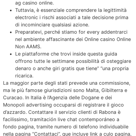
ag casino online.
Tuttavia, è essenziale comprendere la legittimità
electronic i rischi associati a tale decisione prima
di incominciare qualsiasi azione.
Preparatevi, perché stiamo for every addentrarci
nel ambiente affascinante dei Online casino Online
Non AAMS.
Le piattaforme che trovi inside questa guida
offrono tutte le settimane possibilità di osteggiare
denaro o anche giri gratis que tiene” “una propria
ricarica.
La maggior parte degli stati prevede una commissione,
ma le più famose giurisdizioni sono Malta, Gibilterra e
Curacao. In Italia è l’Agenzia delle Dogane e dei
Monopoli advertising occuparsi di registrare il gioco
d’azzardo. Contattare il servizio clienti di Rabona è
facilissimo, tramitación live chat contemporáneo a
fondo pagina, tramite numero di telefono individuabile
nella pagina “Contattaci”, que incluye link a culo pagina,