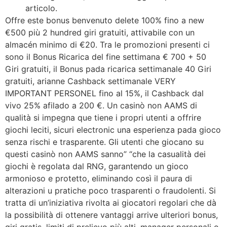
articolo.
Offre este bonus benvenuto delete 100% fino a new
€500 più 2 hundred giri gratuiti, attivabile con un
almacén minimo di €20. Tra le promozioni presenti ci
sono il Bonus Ricarica del fine settimana € 700 + 50
Giri gratuiti, il Bonus pada ricarica settimanale 40 Giri
gratuiti, arianne Cashback settimanale VERY
IMPORTANT PERSONEL fino al 15%, il Cashback dal
vivo 25% afilado a 200 €. Un casinò non AAMS di
qualità si impegna que tiene i propri utenti a offrire
giochi leciti, sicuri electronic una esperienza pada gioco
senza rischi e trasparente. Gli utenti che giocano su
questi casinò non AAMS sanno” “che la casualità dei
giochi è regolata dal RNG, garantendo un gioco
armonioso e protetto, eliminando così il paura di
alterazioni u pratiche poco trasparenti o fraudolenti. Si
tratta di un’iniziativa rivolta ai giocatori regolari che dà
la possibilità di ottenere vantaggi arrive ulteriori bonus,