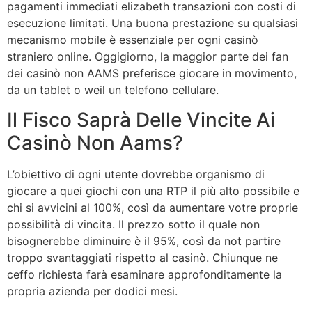
pagamenti immediati elizabeth transazioni con costi di
esecuzione limitati. Una buona prestazione su qualsiasi
mecanismo mobile è essenziale per ogni casinò
straniero online. Oggigiorno, la maggior parte dei fan
dei casinò non AAMS preferisce giocare in movimento,
da un tablet o weil un telefono cellulare.
Il Fisco Saprà Delle Vincite Ai
Casinò Non Aams?
L’obiettivo di ogni utente dovrebbe organismo di
giocare a quei giochi con una RTP il più alto possibile e
chi si avvicini al 100%, così da aumentare votre proprie
possibilità di vincita. Il prezzo sotto il quale non
bisognerebbe diminuire è il 95%, così da not partire
troppo svantaggiati rispetto al casinò. Chiunque ne
ceffo richiesta farà esaminare approfonditamente la
propria azienda per dodici mesi.