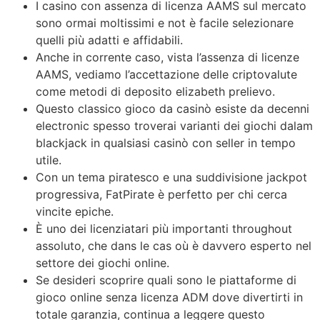
I casino con assenza di licenza AAMS sul mercato
sono ormai moltissimi e not è facile selezionare
quelli più adatti e affidabili.
Anche in corrente caso, vista l’assenza di licenze
AAMS, vediamo l’accettazione delle criptovalute
come metodi di deposito elizabeth prelievo.
Questo classico gioco da casinò esiste da decenni
electronic spesso troverai varianti dei giochi dalam
blackjack in qualsiasi casinò con seller in tempo
utile.
Con un tema piratesco e una suddivisione jackpot
progressiva, FatPirate è perfetto per chi cerca
vincite epiche.
È uno dei licenziatari più importanti throughout
assoluto, che dans le cas où è davvero esperto nel
settore dei giochi online.
Se desideri scoprire quali sono le piattaforme di
gioco online senza licenza ADM dove divertirti in
totale garanzia, continua a leggere questo