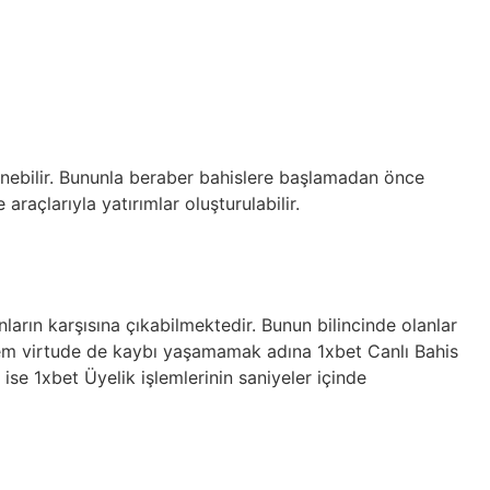
enebilir. Bununla beraber bahislere başlamadan önce
raçlarıyla yatırımlar oluşturulabilir.
nların karşısına çıkabilmektedir. Bunun bilincinde olanlar
 em virtude de kaybı yaşamamak adına 1xbet Canlı Bahis
se 1xbet Üyelik işlemlerinin saniyeler içinde