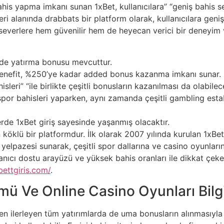
his yapma imkanı sunan 1xBet, kullanıcılara” “geniş bahis se
sleri alanında drabbats bir platform olarak, kullanıcılara ge
 severlere hem güvenilir hem de heyecan verici bir deneyim va
e de yatırma bonusu mevcuttur.
 Benefit, %250’ye kadar added bonus kazanma imkanı sunar.
leri” “ile birlikte çeşitli bonusların kazanılması da olabile
en spor bahisleri yaparken, aynı zamanda çeşitli gambling es
de 1xBet giriş sayesinde yaşanmış olacaktır.
köklü bir platformdur. İlk olarak 2007 yılında kurulan 1xBet, 
his yelpazesi sunarak, çeşitli spor dallarına ve casino oyunla
ullanıcı dostu arayüzü ve yüksek bahis oranları ile dikkat çe
bettgiris.com/
.
ü Ve Online Casino Oyunları Bilgi
en ilerleyen tüm yatırımlarda de uma bonusların alınmasıyla