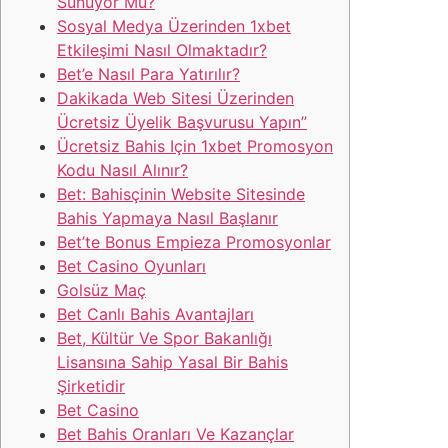
Sunuyor Mu?
Sosyal Medya Üzerinden 1xbet
Etkileşimi Nasıl Olmaktadır?
Bet’e Nasıl Para Yatırılır?
Dakikada Web Sitesi Üzerinden
Ücretsiz Üyelik Başvurusu Yapın”
Ücretsiz Bahis Için 1xbet Promosyon
Kodu Nasıl Alınır?
Bet: Bahisçinin Website Sitesinde
Bahis Yapmaya Nasıl Başlanır
Bet’te Bonus Empieza Promosyonlar
Bet Casino Oyunları
Golsüz Maç
Bet Canlı Bahis Avantajları
Bet, Kültür Ve Spor Bakanlığı
Lisansına Sahip Yasal Bir Bahis
Şirketidir
Bet Casino
Bet Bahis Oranları Ve Kazançlar