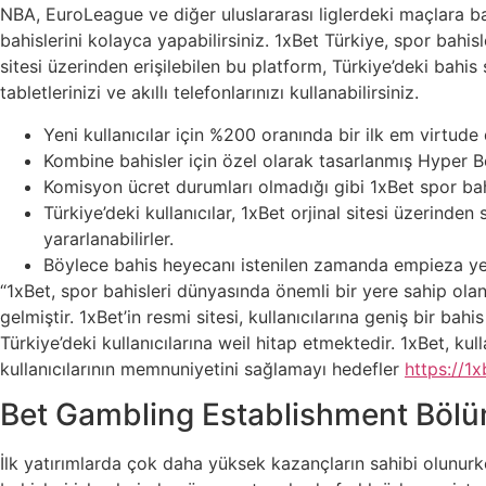
NBA, EuroLeague ve diğer uluslararası liglerdeki maçlara ba
bahislerini kolayca yapabilirsiniz. 1xBet Türkiye, spor bahi
sitesi üzerinden erişilebilen bu platform, Türkiye’deki bahis
tabletlerinizi ve akıllı telefonlarınızı kullanabilirsiniz.
Yeni kullanıcılar için %200 oranında bir ilk em virtud
Kombine bahisler için özel olarak tasarlanmış Hyper
Komisyon ücret durumları olmadığı gibi 1xBet spor bahis
Türkiye’deki kullanıcılar, 1xBet orjinal sitesi üzerind
yararlanabilirler.
Böylece bahis heyecanı istenilen zamanda empieza yer
“1xBet, spor bahisleri dünyasında önemli bir yere sahip olan 
gelmiştir. 1xBet’in resmi sitesi, kullanıcılarına geniş bir ba
Türkiye’deki kullanıcılarına weil hitap etmektedir. 1xBet, k
kullanıcılarının memnuniyetini sağlamayı hedefler
https://1x
Bet Gambling Establishment Bölüm
İlk yatırımlarda çok daha yüksek kazançların sahibi olunurk