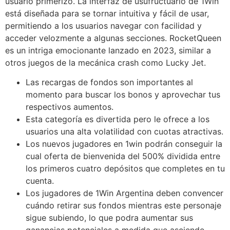
usuario primerizo. La interfaz de usufructuario de 1Win
está diseñada para se tornar intuitiva y fácil de usar,
permitiendo a los usuarios navegar con facilidad y
acceder velozmente a algunas secciones. RocketQueen
es un intriga emocionante lanzado en 2023, similar a
otros juegos de la mecánica crash como Lucky Jet.
Las recargas de fondos son importantes al
momento para buscar los bonos y aprovechar tus
respectivos aumentos.
Esta categoría es divertida pero le ofrece a los
usuarios una alta volatilidad con cuotas atractivas.
Los nuevos jugadores en 1win podrán conseguir la
cual oferta de bienvenida del 500% dividida entre
los primeros cuatro depósitos que completes en tu
cuenta.
Los jugadores de 1Win Argentina deben convencer
cuándo retirar sus fondos mientras este personaje
sigue subiendo, lo que podra aumentar sus