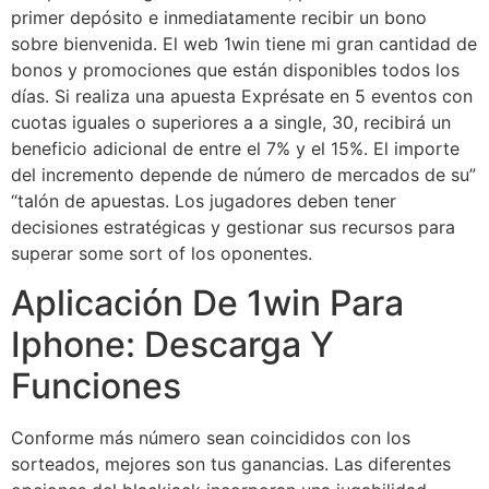
primer depósito e inmediatamente recibir un bono
sobre bienvenida. El web 1win tiene mi gran cantidad de
bonos y promociones que están disponibles todos los
días. Si realiza una apuesta Exprésate en 5 eventos con
cuotas iguales o superiores a a single, 30, recibirá un
beneficio adicional de entre el 7% y el 15%. El importe
del incremento depende de número de mercados de su”
“talón de apuestas. Los jugadores deben tener
decisiones estratégicas y gestionar sus recursos para
superar some sort of los oponentes.
Aplicación De 1win Para
Iphone: Descarga Y
Funciones
Conforme más número sean coincididos con los
sorteados, mejores son tus ganancias. Las diferentes