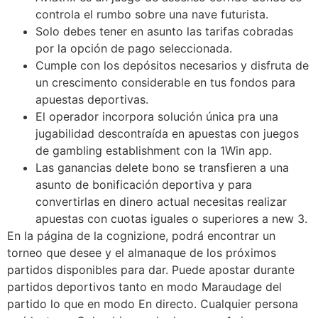
controla el rumbo sobre una nave futurista.
Solo debes tener en asunto las tarifas cobradas
por la opción de pago seleccionada.
Cumple con los depósitos necesarios y disfruta de
un crescimento considerable en tus fondos para
apuestas deportivas.
El operador incorpora solución única pra una
jugabilidad descontraída en apuestas con juegos
de gambling establishment con la 1Win app.
Las ganancias delete bono se transfieren a una
asunto de bonificación deportiva y para
convertirlas en dinero actual necesitas realizar
apuestas con cuotas iguales o superiores a new 3.
En la página de la cognizione, podrá encontrar un
torneo que desee y el almanaque de los próximos
partidos disponibles para dar. Puede apostar durante
partidos deportivos tanto en modo Maraudage del
partido lo que en modo En directo. Cualquier persona