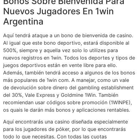
Bonos Sobre Bienvenida Para
Nuevos Jugadores En 1win
Argentina
Aquí tendrá ataque a un bono de bienvenida de casino.
Al igual que este bono deportivo, estará disponible al
500%, siempre y aquella vez solo lo utilizes para
nuevos registros en 1win. Todos los deportes y tipos de
juegos deportivos están en vente libre para ello.
Además, también tendrá acceso a algunos de los bonos
más populares de 1win com. A manejar, como un vale
de devolución sobre dinero del gambling establishment
del 30%, Vale Express y Goldmine 1Win. También
recomiendan usar códigos sobre promoción (1WINPE),
os quais le darán más bonos y aplicaciones rentables.
Aquí encontrarás una casino diseñada especialmente
para los jugadores de póker, por lo que encontrarás
todo lo que necesitas. Con todas las cuotas