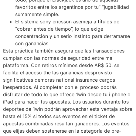
favoritos entre los argentinos por tu” “jugabilidad
sumamente simple.
El sistema sony ericsson asemeja a títulos de
“cobrar antes de tiempo”, lo que exige
concentración y un serio instinto para derramarse
con ganancias.
Esta práctica también asegura que las transacciones
cumplan con las normas de seguridad entre ma
plataforma. Con retiros mínimos desde AR$ 50, se
facilita el acceso the las ganancias desprovisto
significativas demoras national insurance cargos
inesperados. Al completar con el proceso podrás
disfrutar de todo lo que ofrece 1win desde tu i phone o
iPad para hacer tus apuestas. Los usuarios durante los
deportes de 1win podrán aprovechar esta ventaja sobre
hasta el 15% si todos sus eventos en el ticket de
apuestas combinadas resultan ganadores. Los eventos
que elijas deben sostenerse en la categoría de pre-