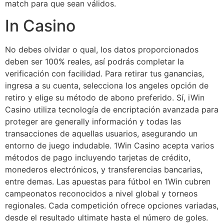
match para que sean válidos.
In Casino
No debes olvidar o qual, los datos proporcionados
deben ser 100% reales, así podrás completar la
verificación con facilidad. Para retirar tus ganancias,
ingresa a su cuenta, selecciona los angeles opción de
retiro y elige su método de abono preferido. Sí, iWin
Casino utiliza tecnología de encriptación avanzada para
proteger are generally información y todas las
transacciones de aquellas usuarios, asegurando un
entorno de juego indudable. 1Win Casino acepta varios
métodos de pago incluyendo tarjetas de crédito,
monederos electrónicos, y transferencias bancarias,
entre demas. Las apuestas para fútbol en 1Win cubren
campeonatos reconocidos a nivel global y torneos
regionales. Cada competición ofrece opciones variadas,
desde el resultado ultimate hasta el número de goles.