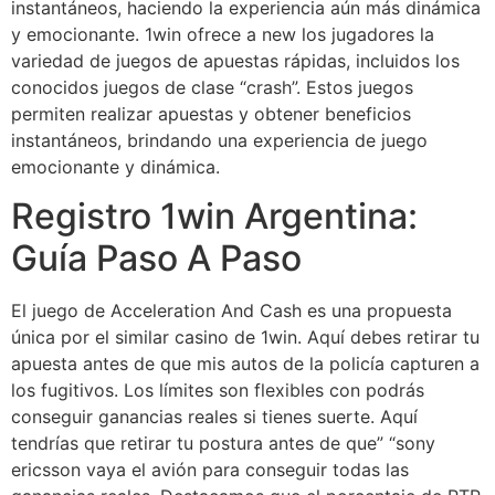
instantáneos, haciendo la experiencia aún más dinámica
y emocionante. 1win ofrece a new los jugadores la
variedad de juegos de apuestas rápidas, incluidos los
conocidos juegos de clase “crash”. Estos juegos
permiten realizar apuestas y obtener beneficios
instantáneos, brindando una experiencia de juego
emocionante y dinámica.
Registro 1win Argentina:
Guía Paso A Paso
El juego de Acceleration And Cash es una propuesta
única por el similar casino de 1win. Aquí debes retirar tu
apuesta antes de que mis autos de la policía capturen a
los fugitivos. Los límites son flexibles con podrás
conseguir ganancias reales si tienes suerte. Aquí
tendrías que retirar tu postura antes de que” “sony
ericsson vaya el avión para conseguir todas las