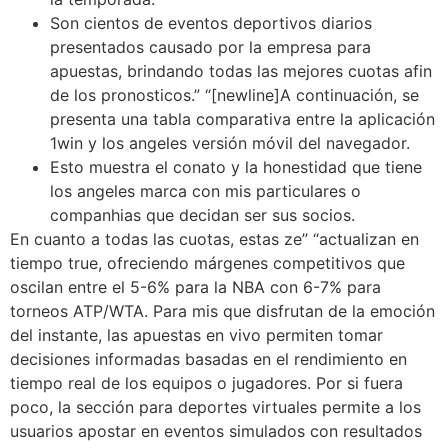
Son cientos de eventos deportivos diarios
presentados causado por la empresa para
apuestas, brindando todas las mejores cuotas afin
de los pronosticos.” “[newline]A continuación, se
presenta una tabla comparativa entre la aplicación
1win y los angeles versión móvil del navegador.
Esto muestra el conato y la honestidad que tiene
los angeles marca con mis particulares o
companhias que decidan ser sus socios.
En cuanto a todas las cuotas, estas ze” “actualizan en
tiempo true, ofreciendo márgenes competitivos que
oscilan entre el 5-6% para la NBA con 6-7% para
torneos ATP/WTA. Para mis que disfrutan de la emoción
del instante, las apuestas en vivo permiten tomar
decisiones informadas basadas en el rendimiento en
tiempo real de los equipos o jugadores. Por si fuera
poco, la sección para deportes virtuales permite a los
usuarios apostar en eventos simulados con resultados