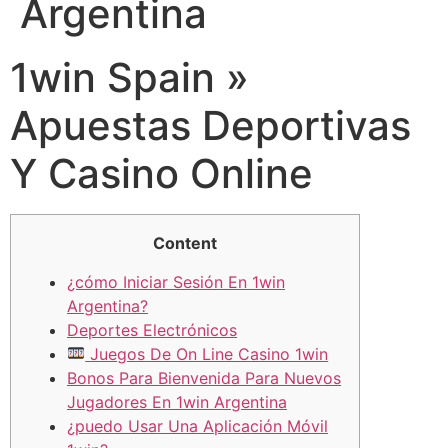
Argentina
1win Spain »
Apuestas Deportivas
Y Casino Online
Content
¿cómo Iniciar Sesión En 1win
Argentina?
Deportes Electrónicos
Juegos De On Line Casino 1win
Bonos Para Bienvenida Para Nuevos
Jugadores En 1win Argentina
¿puedo Usar Una Aplicación Móvil