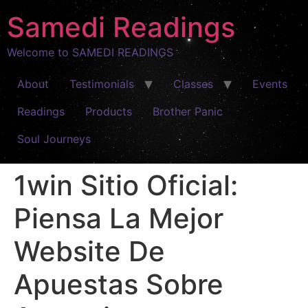
Samedi Readings
Welcome to SAMEDI READINGS
About
Testimonials
Classes
Events
Readings
Products
Brother Panic
Soul Journeys
1win Sitio Oficial:
Piensa La Mejor
Website De
Apuestas Sobre