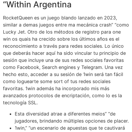
“Within Argentina
RocketQueen es un juego blando lanzado en 2023,
similar a demas juegos entre ma mecánica crash” “como
Lucky Jet. Otro de los métodos de registro para one
win os quais ha crecido sobre los últimos años es el
reconocimiento a través para redes sociales. Lo único
que deberás hacer aquí ha sido vincular tu principio de
sesión que incluye una de sus redes sociales favoritas
como Facebook, Search engines y Telegram. Una vez
hecho esto, acceder a su sesión de 1win será tan fácil
como loguearte some sort of tus redes sociales
favoritas. 1win además ha incorporado mis más
avanzados protocolos de encriptación, como lo es la
tecnología SSL.
Esta diversidad atrae a diferentes meios” “de
jugadores, brindando múltiples opciones de placer.
1win,” “un escenario de apuestas que te cautivará