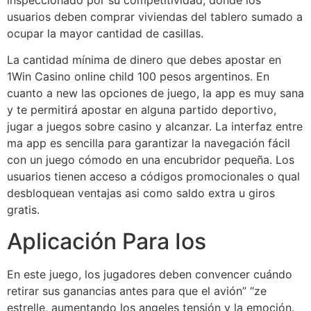
usuarios deben comprar viviendas del tablero sumado a
ocupar la mayor cantidad de casillas.
La cantidad mínima de dinero que debes apostar en
1Win Casino online child 100 pesos argentinos. En
cuanto a new las opciones de juego, la app es muy sana
y te permitirá apostar en alguna partido deportivo,
jugar a juegos sobre casino y alcanzar. La interfaz entre
ma app es sencilla para garantizar la navegación fácil
con un juego cómodo en una encubridor pequeña. Los
usuarios tienen acceso a códigos promocionales o qual
desbloquean ventajas asi como saldo extra u giros
gratis.
Aplicación Para Ios
En este juego, los jugadores deben convencer cuándo
retirar sus ganancias antes para que el avión” “ze
estrelle, aumentando los angeles tensión y la emoción.