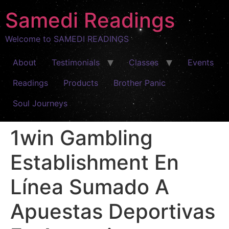
Samedi Readings
Welcome to SAMEDI READINGS
About
Testimonials
Classes
Events
Readings
Products
Brother Panic
Soul Journeys
1win Gambling
Establishment En
Línea Sumado A
Apuestas Deportivas