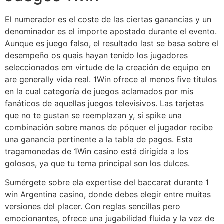
El numerador es el coste de las ciertas ganancias y un
denominador es el importe apostado durante el evento.
Aunque es juego falso, el resultado last se basa sobre el
desempeño os quais hayan tenido los jugadores
seleccionados em virtude de la creación de equipo en
are generally vida real. 1Win ofrece al menos five títulos
en la cual categoría de juegos aclamados por mis
fanáticos de aquellas juegos televisivos. Las tarjetas
que no te gustan se reemplazan y, si spike una
combinación sobre manos de póquer el jugador recibe
una ganancia pertinente a la tabla de pagos. Esta
tragamonedas de 1Win casino está dirigida a los
golosos, ya que tu tema principal son los dulces.
Sumérgete sobre ela expertise del baccarat durante 1
win Argentina casino, donde debes elegir entre muitas
versiones del placer. Con reglas sencillas pero
emocionantes, ofrece una jugabilidad fluida y la vez de