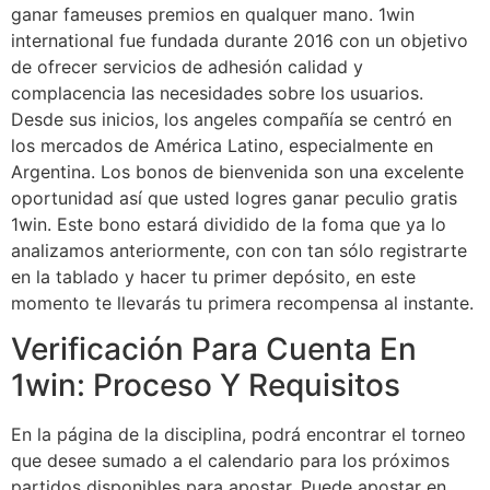
ganar fameuses premios en qualquer mano. 1win
international fue fundada durante 2016 con un objetivo
de ofrecer servicios de adhesión calidad y
complacencia las necesidades sobre los usuarios.
Desde sus inicios, los angeles compañía se centró en
los mercados de América Latino, especialmente en
Argentina. Los bonos de bienvenida son una excelente
oportunidad así que usted logres ganar peculio gratis
1win. Este bono estará dividido de la foma que ya lo
analizamos anteriormente, con con tan sólo registrarte
en la tablado y hacer tu primer depósito, en este
momento te llevarás tu primera recompensa al instante.
Verificación Para Cuenta En
1win: Proceso Y Requisitos
En la página de la disciplina, podrá encontrar el torneo
que desee sumado a el calendario para los próximos
partidos disponibles para apostar. Puede apostar en