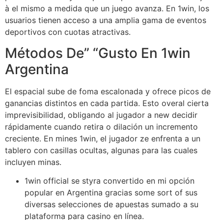
à el mismo a medida que un juego avanza. En 1win, los
usuarios tienen acceso a una amplia gama de eventos
deportivos con cuotas atractivas.
Métodos De” “Gusto En 1win
Argentina
El espacial sube de foma escalonada y ofrece picos de
ganancias distintos en cada partida. Esto overal cierta
imprevisibilidad, obligando al jugador a new decidir
rápidamente cuando retira o dilación un incremento
creciente. En mines 1win, el jugador ze enfrenta a un
tablero con casillas ocultas, algunas para las cuales
incluyen minas.
1win official se styra convertido en mi opción
popular en Argentina gracias some sort of sus
diversas selecciones de apuestas sumado a su
plataforma para casino en línea.