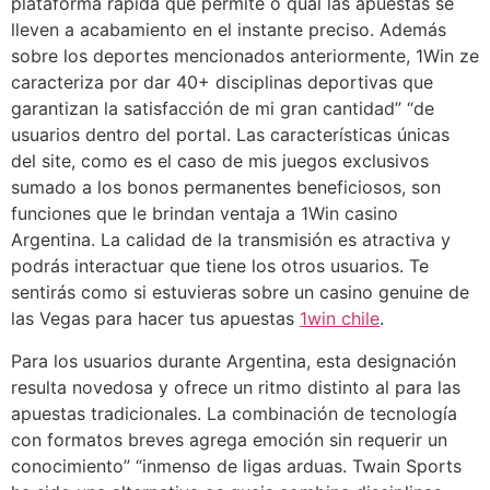
plataforma rápida que permite o qual las apuestas se
lleven a acabamiento en el instante preciso. Además
sobre los deportes mencionados anteriormente, 1Win ze
caracteriza por dar 40+ disciplinas deportivas que
garantizan la satisfacción de mi gran cantidad” “de
usuarios dentro del portal. Las características únicas
del site, como es el caso de mis juegos exclusivos
sumado a los bonos permanentes beneficiosos, son
funciones que le brindan ventaja a 1Win casino
Argentina. La calidad de la transmisión es atractiva y
podrás interactuar que tiene los otros usuarios. Te
sentirás como si estuvieras sobre un casino genuine de
las Vegas para hacer tus apuestas
1win chile
.
Para los usuarios durante Argentina, esta designación
resulta novedosa y ofrece un ritmo distinto al para las
apuestas tradicionales. La combinación de tecnología
con formatos breves agrega emoción sin requerir un
conocimiento” “inmenso de ligas arduas. Twain Sports