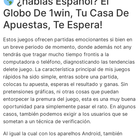
¿hablas Español? El
Globo De 1win, Tu Casa De
Apuestas, Te Espera!
Estos juegos ofrecen partidas emocionantes si bien en
un breve periodo de momento, donde además not any
tendrás que tragar mucho tiempo frontis a la
computadora o teléfono, diagnosticando las tendencias
delete juego. La característica principal de mis juegos
rápidos ha sido simple, entras sobre una partida,
colocas tu apuesta, esperas el resultado y ganas. Sin
pretensiones gráficas, ni otras cosas que puedan
entorpecer la premura del juego, esta es una muy buena
oportunidad para simplemente pasar el rato. En algunos
casos, también podemos exigir a los usuarios que se
sometan a un técnica de verificación.
Al igual la cual con los aparelhos Android, también