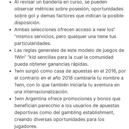
Al revisar un bandería en curso, se pueden
observar métricas sobre posesión, oportunidades
sobre gol y demas factores que indican la posible
disposición.
Ambas selecciones ofrecen acceso a new los”
“mismos servicios, pero qualquer una tiene tus
particularidades.
Las reglas generales de este modelo de juegos de
1Win” “kid sencillas para la cual la comunidad
pueda obtener ganancias rápidas.
1win surgió como casa de apuestas en el 2016, por
el contrario en el año 2018 cambiaría tu nombre a
1win, con lo que también iniciaría tu aventura en
una internacionalización.
1win Argentina ofrece promociones y bonos que
benefician parecchio a los usuarios de apuestas
deportivas como del gambling establishment,
creando diversas oportunidades para los
jugadores.