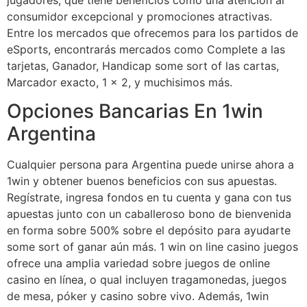
jugadores, que tiene beneficios como una atención al
consumidor excepcional y promociones atractivas.
Entre los mercados que ofrecemos para los partidos de
eSports, encontrarás mercados como Complete a las
tarjetas, Ganador, Handicap some sort of las cartas,
Marcador exacto, 1 x 2, y muchisimos más.
Opciones Bancarias En 1win
Argentina
Cualquier persona para Argentina puede unirse ahora a
1win y obtener buenos beneficios con sus apuestas.
Regístrate, ingresa fondos en tu cuenta y gana con tus
apuestas junto con un caballeroso bono de bienvenida
en forma sobre 500% sobre el depósito para ayudarte
some sort of ganar aún más. 1 win on line casino juegos
ofrece una amplia variedad sobre juegos de online
casino en línea, o qual incluyen tragamonedas, juegos
de mesa, póker y casino sobre vivo. Además, 1win