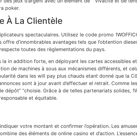
des jeux d’argent avec un élément de” “vivacité et de tensio
ra poker.
e À La Clientèle
tiplicateurs spectaculaires. Utilisez le code promo 1WOFFIC
 offre d’innombrables avantages tels que l’obtention dieses 
in respecte toutes des règlementations du pays.
s la in addition forte, en déployant les cartes accessibles 
tion de machines à sous aux mécanismes différents, et cela f
larité dans les will pay plus chauds etant donné que la Côte
s annonces sont à jour avant d’effectuer el retrait. Comme l
 de dépôt” “choisie. Grâce à de telles partenariats solides
 responsable et équitable.
ndiquer votre montant et confirmer l’opération. Les amuse
combine des éléments de online casino et d’action. L’essen