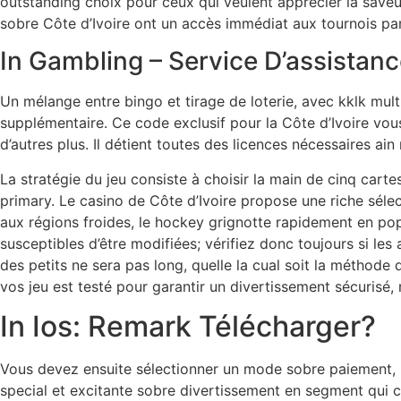
outstanding choix pour ceux qui veulent apprécier la saveur 
sobre Côte d’Ivoire ont un accès immédiat aux tournois pa
In Gambling – Service D’assistanc
Un mélange entre bingo et tirage de loterie, avec kklk mul
supplémentaire. Ce code exclusif pour la Côte d’Ivoire vous
d’autres plus. Il détient toutes des licences nécessaires a
La stratégie du jeu consiste à choisir la main de cinq carte
primary. Le casino de Côte d’Ivoire propose une riche sélec
aux régions froides, le hockey grignotte rapidement en popu
susceptibles d’être modifiées; vérifiez donc toujours si le
des petits ne sera pas long, quelle la cual soit la méthode
vos jeu est testé pour garantir un divertissement sécurisé,
In Ios: Remark Télécharger?
Vous devez ensuite sélectionner un mode sobre paiement, i
special et excitante sobre divertissement en segment qui 