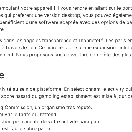
bulant votre appareil fill vous rendre en allant sur le por
es qui préfèrent une version desktop, vous pouvez également
s bénéficient d’une software adaptée avec des options de pa
re.
s dans los angeles transparence et l’honnêteté. Les paris 
ns à travers le lieu. Ce marché sobre pleine expansion inclu
tement. Nous proposons une couverture complète des plus 
e
ivité au sein de plateforme. En sélectionnant le activity qu
x sobre hasard du gambling establishment est mise à jour p
ing Commission, un organisme très réputé.
vrir le tarifs qui l’attend.
iction permanente de votre activité para pari.
est facile sobre parier.