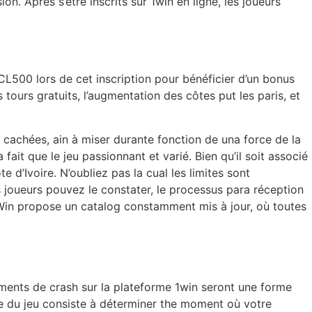
n. Après s’être inscrits sur 1win en ligne, les joueurs
CL500 lors de cet inscription pour bénéficier d’un bonus
tours gratuits, l’augmentation des côtes put les paris, et
et cachées, ain à miser durante fonction de una force de la
ait que le jeu passionnant et varié. Bien qu’il soit associé
 d’Ivoire. N’oubliez pas la cual les limites sont
es joueurs pouvez le constater, le processus para réception
, 1Win propose un catalog constamment mis à jour, où toutes
ments de crash sur la plateforme 1win seront une forme
ce du jeu consiste à déterminer the moment où votre