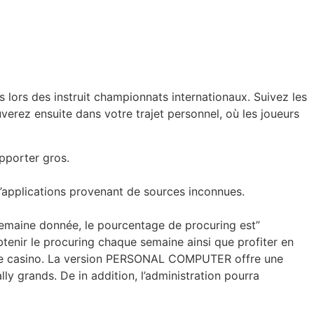
es lors des instruit championnats internationaux. Suivez les
verez ensuite dans votre trajet personnel, où les joueurs
apporter gros.
 d’applications provenant de sources inconnues.
re semaine donnée, le pourcentage de procuring est”
btenir le procuring chaque semaine ainsi que profiter en
ux de casino. La version PERSONAL COMPUTER offre une
ly grands. De in addition, l’administration pourra